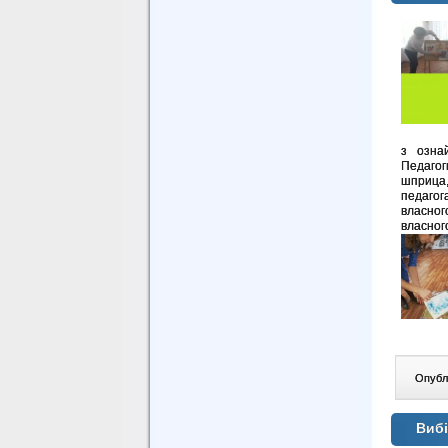
з ознай
Педагог
шприца,
педагог
власног
власног
Опублі
Вибі