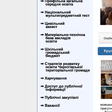
⇒ Профільна загальна
середня освіта
⇒ Національний
мультипредметний тест
⇒ Цивільний
захист
⇒ Матеріально-технічна
база закладів
Опублі
освіти
⇒ Шкільний
Круг
громадський
бюджет
⇒ Стратегія розвитку
освіти Чернігівської
територіальної громади
⇒ Харчування
⇒ Доступ до публічної
інформації
⇒ Публічні закупівлі
мовчан
⇒ Вакансії
присутн