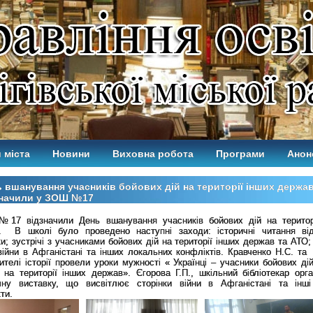
 міста
Новини
Виховна робота
Програми
Анон
 вшанування учасників бойових дій на території інших держа
значили у ЗОШ №17
17 відзначили День вшанування учасників бойових дій на територ
. В школі було проведено наступні заходи: історичні читання від
и; зустрічі з учасниками бойових дій на території інших держав та АТО;
 війни в Афганістані та інших локальних конфліктів. Кравченко Н.С. та
чителі історії провели уроки мужності « Українці – учасники бойових ді
на території інших держав». Єгорова Г.П., шкільний бібліотекар орга
чну виставку, що висвітлює сторінки війни в Афганістані та інші
ти.