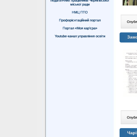
педагогічних працівників Чернігівської
міської ради
НМЦ ПТО
Профорієнтаційний портал
Опублі
Портал «Моя кар’єра»
Youtube-канал управління освіти
Замо
Опублі
Чарі