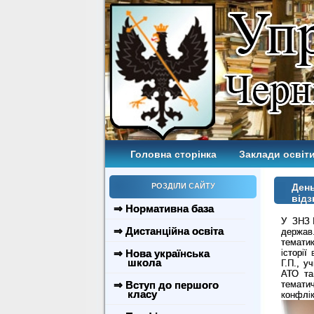
Головна сторінка
Заклади освіти
РОЗДІЛИ САЙТУ
День
від
⇒ Нормативна база
У ЗНЗ№
⇒ Дистанційна освіта
держав
тематик
⇒ Нова українська
історії
школа
Г.П., у
АТО та 
⇒ Вступ до першого
темати
класу
конфлік