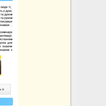
 люди ті,
ь у душі,
та духом
 та рухом
неписавши
навши ...
 семінари
лікації.
ристанням
успіх для
не знаючи
чинаючи з
в:
0