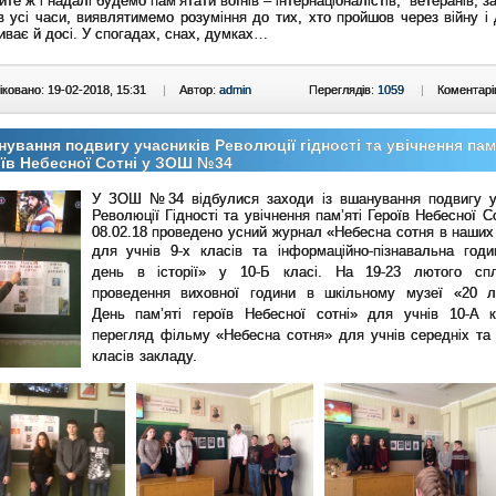
 ж і надалі будемо пам’ятати воїнів – інтернаціоналістів, ветеранів, з
в усі часи, виявлятимемо розуміння до тих, хто пройшов через війну і 
иває й досі. У спогадах, снах, думках…
ковано: 19-02-2018, 15:31
|
Автор:
admin
Переглядів:
1059
|
Коментарі
ування подвигу учасників Революції гідності та увічнення пам
їв Небесної Сотні у ЗОШ №34
У ЗОШ №34 відбулися заходи із вшанування подвигу у
Революції Гідності та увічнення пам’яті Героїв Небесної С
08.02.18 проведено усний журнал «Небесна сотня в наших
для
учнів 9-х класів та інформаційно-пізнавальна год
день в історії» у 10-Б класі. На 19-23 лютого спл
проведення
виховної години в шкільному музеї «20 
День пам’яті героїв Небесної сотні» для учнів 10-А 
перегляд фільму «Небесна сотня» для учнів середніх та
класів закладу.