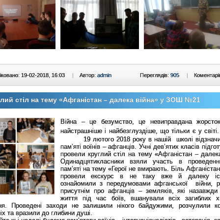
ковано: 19-02-2018, 16:03
|
Автор:
admin
Переглядів:
905
|
Коментарі
лий стіл на тему «Афганістан – далека війна» у ЗОШ №21
Війна – це безумство, це невиправдана жорсток
найстрашніше і найбезглуздіше, що тільки є у світі.
19 лютого 2018 року в нашій школі відзначи
пам’яті воїнів – афганців. Учні дев’ятих класів підго
провели круглий стіл на тему «Афганістан – далека
Одинадцятикласники взяли участь в проведенн
пам’яті на тему «Герої не вмирають. Біль Афганіста
провели екскурс в не таку вже й далеку іс
ознайомили з передумовами афганської війни, р
присутнім про афганців – земляків, які назавжди
життя під час боїв, вшанували всіх загиблих 
ня. Проведені заходи не залишили нікого байдужими, розчулили к
іх та вразили до глибини душі.