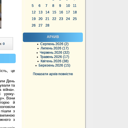
5
6
7
8
9
10
11
12
13
14
15
16
17
18
19
20
21
22
23
24
25
26
27
28
АРХИВ
в:
0
Серпень 2026 (2)
Липень 2026 (17)
Червень 2026 (32)
Травень 2026 (17)
Квітень 2026 (38)
Березень 2026 (15)
ість, це
Показати архів повністю
ли День
тували та
 війна».
і уроку-
ну». Вони
торію й
озповіли
 пішли з
хвилиною
ожного з