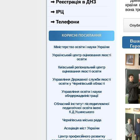
Давайте
⇒ Реєстрація в ДНЗ
країни 
вона тр
⇒ ІРЦ
⇒ Телефони
Опублі
КОРИСНІ ПОСИЛАННЯ
Вшан
Геро
Міністерство освіти і науки України
Український центр оцінювання якості
освіти
Київський регіональний центр
оцінювання якості освіти
Управління Державної служби якості
освіти у Чернігівській області
Управління освіти і науки
облдержадміністрації
Обласний інститут післядипломної
педагогічної освіти імені
К.Д.Ушинського
Чернігівська міська рада
Асоціація міст України
Центр професійного розвитку