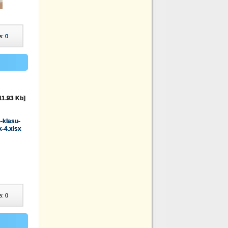
в:
0
11.93 Kb]
-klasu-
k-4.xlsx
в:
0