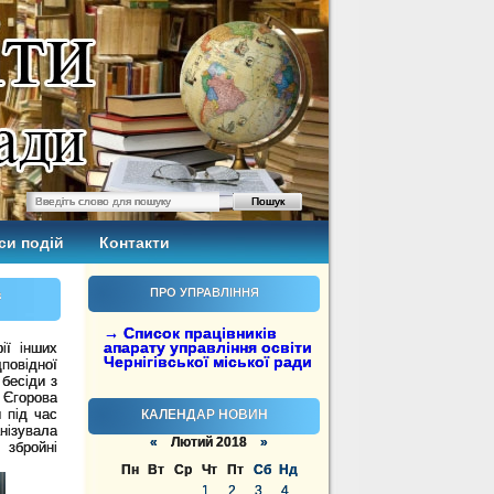
си подій
Контакти
в
ПРО УПРАВЛІННЯ
→ Список працівників
апарату управління освіти
ії інших
Чернігівської міської ради
повідної
 бесіди з
 Єгорова
й під час
КАЛЕНДАР НОВИН
нізувала
«
Лютий 2018
»
 збройні
Пн
Вт
Ср
Чт
Пт
Сб
Нд
1
2
3
4