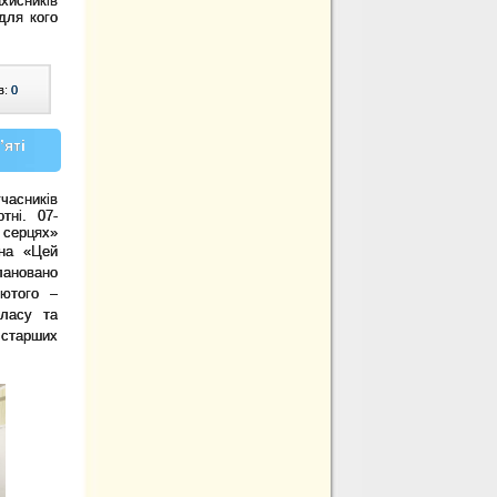
ахисників
для кого
в:
0
’яті
часників
отні. 07-
 серцях»
ина «Цей
ановано
лютого –
класу та
 старших