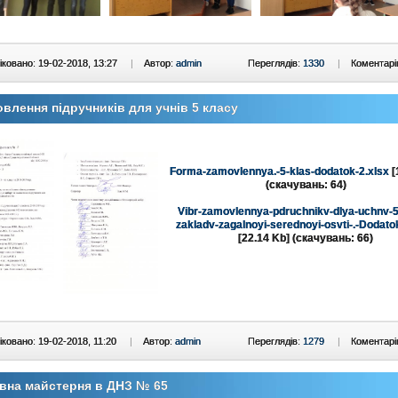
ковано: 19-02-2018, 13:27
|
Автор:
admin
Переглядів:
1330
|
Коментарі
влення підручників для учнів 5 класу
Forma-zamovlennya.-5-klas-dodatok-2.xlsx
[
(cкачувань: 64)
Vibr-zamovlennya-pdruchnikv-dlya-uchnv-5
zakladv-zagalnoyi-serednoyi-osvti-.-Dodato
[22.14 Kb] (cкачувань: 66)
ковано: 19-02-2018, 11:20
|
Автор:
admin
Переглядів:
1279
|
Коментарі
вна майстерня в ДНЗ № 65