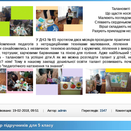
Талановиті
Що щастя носят
Малюють поглядом 
Співають серденьком
Вірші складають 
Рахують прикладом нез
У ДНЗ № 65 протягом двох місяців проходили практичні
омлення педагогів з нетрадиційними техніками малювання, ліплення ап
и ознайомились з незвичною технікою аплікації з кружечків; ліплення з вико
 тертушки; харчовими барвниками та піною для гоління. Адже найбільший 
а - талановиті та успішні діти.А як же можна розгледіти талант у дітей, 
о? ніяк! Тому в нашому закладі дошкільної освіти талант розвивають по
о "педагогічного натхнення та знання".
ковано: 19-02-2018, 09:51
|
Автор:
admin
Переглядів:
1547
|
Коментарі
р підручників для 5 класу