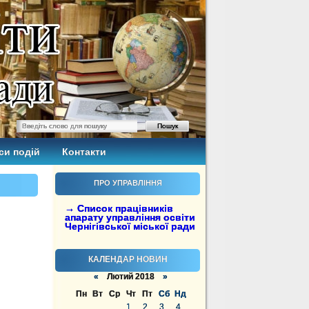
си подій
Контакти
ПРО УПРАВЛІННЯ
→ Список працівників
апарату управління освіти
Чернігівської міської ради
КАЛЕНДАР НОВИН
«
Лютий 2018
»
Пн
Вт
Ср
Чт
Пт
Сб
Нд
1
2
3
4