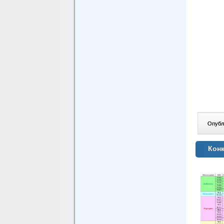
Опублі
Конк