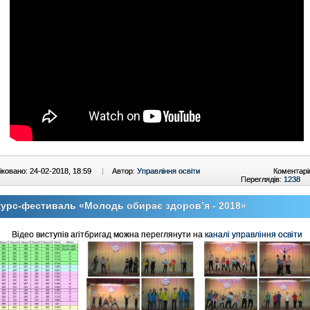
ковано: 24-02-2018, 18:59
|
Автор:
Управління освіти
Коментарі
Переглядів:
1238
урс-фестиваль «Молодь обирає здоров’я - 2018»
Відео виступів агітбригад можна переглянути на
каналі управління освіти