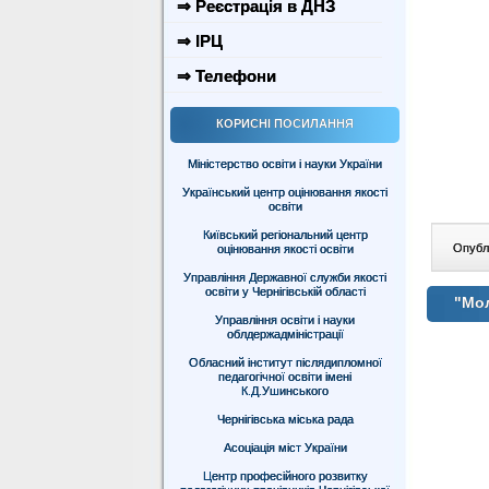
⇒ Реєстрація в ДНЗ
⇒ ІРЦ
⇒ Телефони
КОРИСНІ ПОСИЛАННЯ
Міністерство освіти і науки України
Український центр оцінювання якості
освіти
Київський регіональний центр
Опублі
оцінювання якості освіти
Управління Державної служби якості
освіти у Чернігівській області
"Мол
Управління освіти і науки
облдержадміністрації
Обласний інститут післядипломної
педагогічної освіти імені
К.Д.Ушинського
Чернігівська міська рада
Асоціація міст України
Центр професійного розвитку