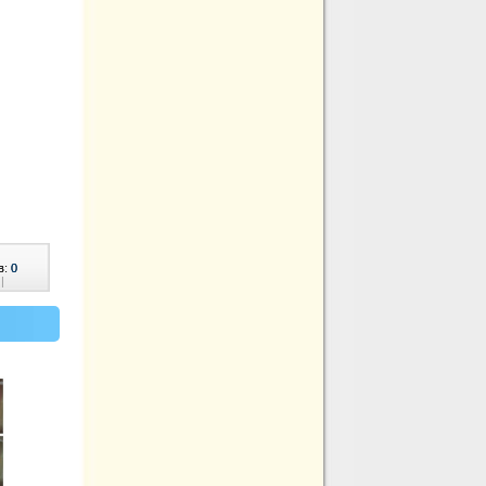
в:
0
|