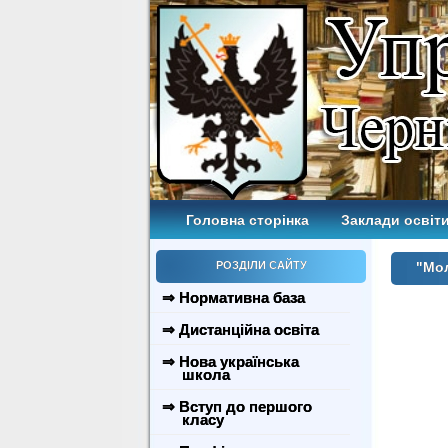
Головна сторінка
Заклади освіти
РОЗДІЛИ САЙТУ
"Мол
⇒ Нормативна база
⇒ Дистанційна освіта
⇒ Нова українська
школа
⇒ Вступ до першого
класу