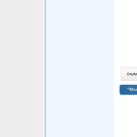
Опублі
"Мол