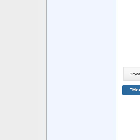
Опублі
"Мол