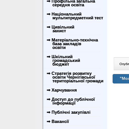
⇒ Профільна загальна
середня освіта
⇒ Національний
мультипредметний тест
⇒ Цивільний
захист
⇒ Матеріально-технічна
база закладів
освіти
⇒ Шкільний
громадський
бюджет
Опублі
⇒ Стратегія розвитку
освіти Чернігівської
"Мол
територіальної громади
⇒ Харчування
⇒ Доступ до публічної
інформації
⇒ Публічні закупівлі
⇒ Вакансії