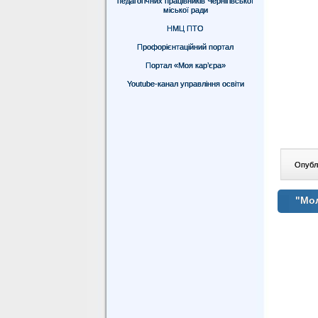
педагогічних працівників Чернігівської
міської ради
НМЦ ПТО
Профорієнтаційний портал
Портал «Моя кар’єра»
Youtube-канал управління освіти
Опублі
"Мол