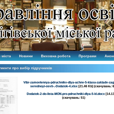
 міста
Новини
Виховна робота
Програми
Анон
менти про вибір підручників
Vibr-zamovlennya-pdruchnikv-dlya-uchnv-5-klasu-zakladv-zag
serednoyi-osvti-.-Dodatok-4.xlsx
[21.46 Kb] (cкачувань: 
Dodatok-2-do-lista-MON.pro-pdruchniki-dlya-5-kl.docx
[14.1
(cкачувань: 51)