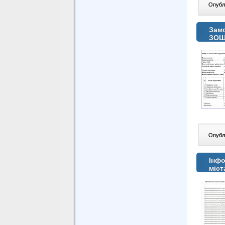
Опублі
Замо
ЗОШ
Опублі
Інфо
міст