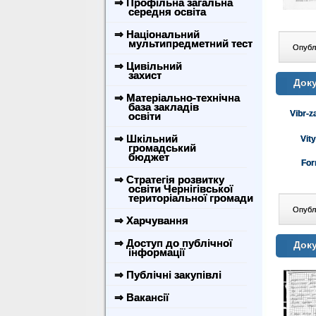
⇒ Профільна загальна
середня освіта
⇒ Національний
мультипредметний тест
Опублі
⇒ Цивільний
захист
Доку
⇒ Матеріально-технічна
база закладів
Vibr-
освіти
⇒ Шкільний
Vit
громадський
бюджет
For
⇒ Стратегія розвитку
освіти Чернігівської
територіальної громади
Опублі
⇒ Харчування
⇒ Доступ до публічної
Доку
інформації
⇒ Публічні закупівлі
⇒ Вакансії