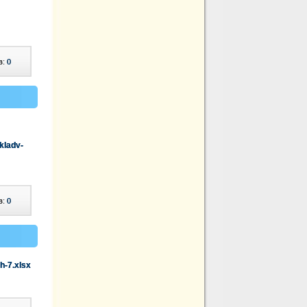
в:
0
kladv-
в:
0
-7.xlsx