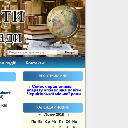
си подій
Контакти
ПРО УПРАВЛІННЯ
→ Список працівників
апарату управління освіти
alnoyi-
Чернігівської міської ради
68)
3 Kb]
КАЛЕНДАР НОВИН
«
Лютий 2018
»
Пн
Вт
Ср
Чт
Пт
Сб
Нд
1
2
3
4