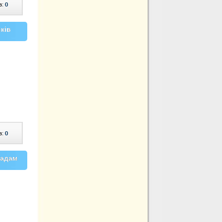
в:
0
ків
в:
0
ладам