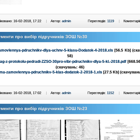
ковано: 16-02-2018, 17:22
|
Автор:
admin
Переглядів:
1119
|
Коментарі
менти про вибір підручників ЗОШ №30
zamovlennya-pdruchnikv-dlya-uchnv-5-klasu-Dodatok-4-2018.xls
[56.5 Kb] (cк
58)
yag-z-protokolu-pedradi-ZZSO-30pro-vibr-pdruchnikv-dlya-5-kl.-2018.pdf
[668.5
(cкачувань: 46)
ma-zamovlennya-pdruchnikv-5-klas-dodatok-2-2018-1.xls
[27.5 Kb] (cкачувань
ковано: 16-02-2018, 17:02
|
Автор:
admin
Переглядів:
1152
|
Коментарі
менти про вибір підручників ЗОШ №23