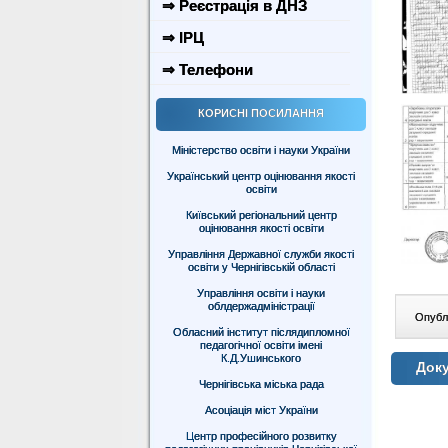
⇒ Реєстрація в ДНЗ
⇒ ІРЦ
⇒ Телефони
КОРИСНІ ПОСИЛАННЯ
Міністерство освіти і науки України
Український центр оцінювання якості
освіти
Київський регіональний центр
оцінювання якості освіти
Управління Державної служби якості
освіти у Чернігівській області
Управління освіти і науки
облдержадміністрації
Опублі
Обласний інститут післядипломної
педагогічної освіти імені
К.Д.Ушинського
Доку
Чернігівська міська рада
Асоціація міст України
Центр професійного розвитку