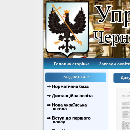
Головна сторінка
Заклади освіти
РОЗДІЛИ САЙТУ
Доку
⇒ Нормативна база
⇒ Дистанційна освіта
⇒ Нова українська
школа
⇒ Вступ до першого
класу