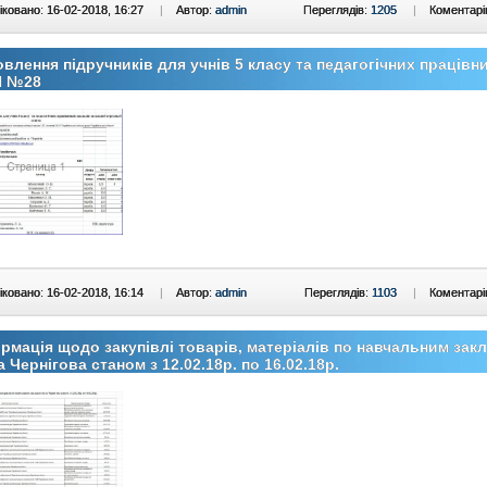
ковано: 16-02-2018, 16:27
|
Автор:
admin
Переглядів:
1205
|
Коментарі
влення підручників для учнів 5 класу та педагогічних працівни
 №28
ковано: 16-02-2018, 16:14
|
Автор:
admin
Переглядів:
1103
|
Коментарі
рмація щодо закупівлі товарів, матеріалів по навчальним зак
а Чернігова станом з 12.02.18р. по 16.02.18р.