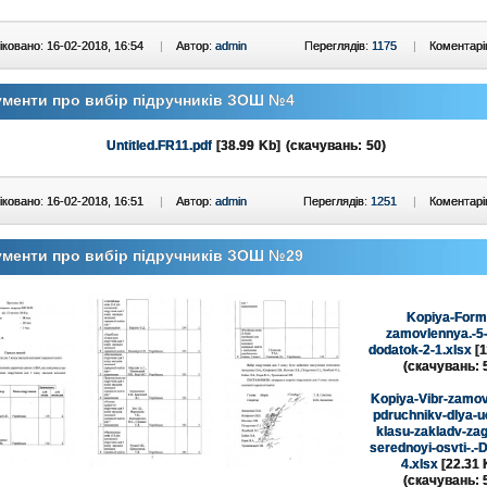
ковано: 16-02-2018, 16:54
|
Автор:
admin
Переглядів:
1175
|
Коментарі
менти про вибір підручників ЗОШ №4
Untitled.FR11.pdf
[38.99 Kb] (cкачувань: 50)
ковано: 16-02-2018, 16:51
|
Автор:
admin
Переглядів:
1251
|
Коментарі
менти про вибір підручників ЗОШ №29
Kopiya-Form
zamovlennya.-5-
dodatok-2-1.xlsx
[1
(cкачувань: 
Kopiya-Vibr-zamov
pdruchnikv-dlya-u
klasu-zakladv-zag
serednoyi-osvti-.-
4.xlsx
[22.31 
(cкачувань: 