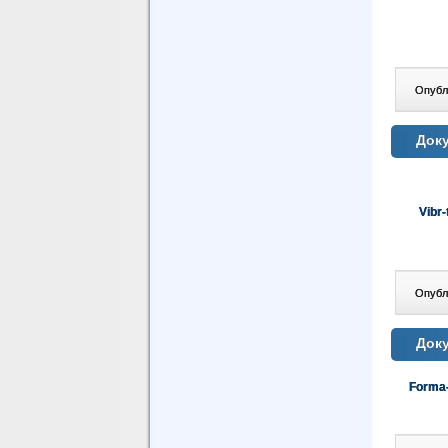
Опублі
Доку
Vibr
Опублі
Доку
Forma-