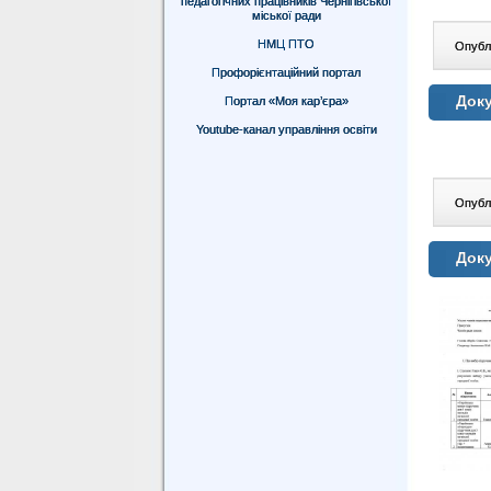
педагогічних працівників Чернігівської
міської ради
НМЦ ПТО
Опублі
Профорієнтаційний портал
Доку
Портал «Моя кар’єра»
Youtube-канал управління освіти
Опублі
Доку