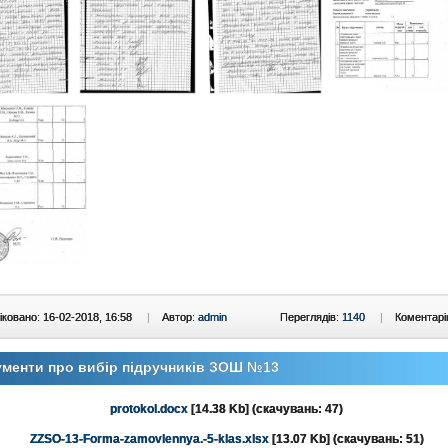
ковано: 16-02-2018, 16:58
|
Автор:
admin
Переглядів:
1140
|
Коментарі
менти про вибір підручників ЗОШ №13
protokol.docx
[14.38 Kb] (cкачувань: 47)
ZZSO-13-Forma-zamovlennya.-5-klas.xlsx
[13.07 Kb] (cкачувань: 51)