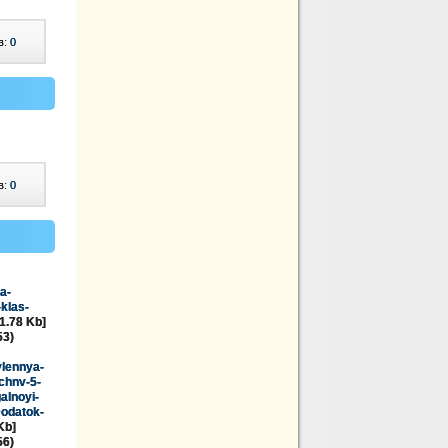
в:
0
в:
0
a-
klas-
1.78 Kb]
53)
lennya-
chnv-5-
alnoyi-
Dodatok-
Kb]
56)