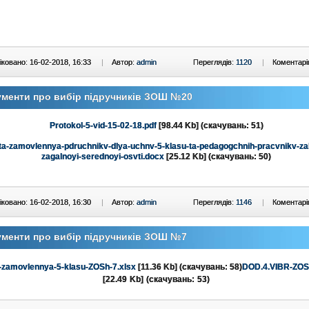
ковано: 16-02-2018, 16:33
|
Автор:
admin
Переглядів:
1120
|
Коментарі
менти про вибір підручників ЗОШ №20
Protokol-5-vid-15-02-18.pdf
[98.44 Kb] (cкачувань: 51)
-ta-zamovlennya-pdruchnikv-dlya-uchnv-5-klasu-ta-pedagogchnih-pracvnikv-za
zagalnoyi-serednoyi-osvti.docx
[25.12 Kb] (cкачувань: 50)
ковано: 16-02-2018, 16:30
|
Автор:
admin
Переглядів:
1146
|
Коментарі
менти про вибір підручників ЗОШ №7
zamovlennya-5-klasu-ZOSh-7.xlsx
[11.36 Kb] (cкачувань: 58)
DOD.4.VIBR-ZOSh
[22.49 Kb] (cкачувань: 53)