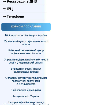
⇒ Реєстрація в ДНЗ
⇒ ІРЦ
⇒ Телефони
КОРИСНІ ПОСИЛАННЯ
Міністерство освіти і науки України
Український центр оцінювання якості
освіти
Київський регіональний центр
оцінювання якості освіти
Управління Державної служби якості
освіти у Чернігівській області
Управління освіти і науки
облдержадміністрації
Обласний інститут післядипломної
педагогічної освіти імені
К.Д.Ушинського
Чернігівська міська рада
Асоціація міст України
Центр професійного розвитку