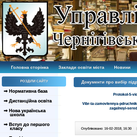
Головна сторінка
Заклади освіти міста
Новини
РОЗДІЛИ САЙТУ
Документи про вибір пі
⇒ Нормативна база
Protokol-5-vi
⇒ Дистанційна освіта
Vibr-ta-zamovlennya-pdruchnik
zagalnoyi-sered
⇒ Нова українська
школа
⇒ Вступ до першого
класу
Опубліковано: 16-02-2018, 16:30
|