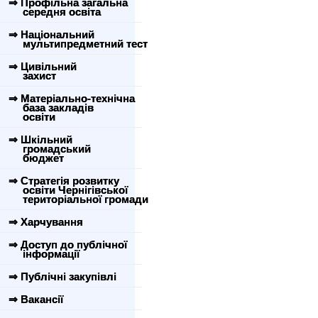
⇒ Профільна загальна
середня освіта
⇒ Національний
мультипредметний тест
⇒ Цивільний
захист
⇒ Матеріально-технічна
база закладів
освіти
⇒ Шкільний
громадський
бюджет
⇒ Стратегія розвитку
освіти Чернігівської
територіальної громади
⇒ Харчування
⇒ Доступ до публічної
інформації
⇒ Публічні закупівлі
⇒ Вакансії