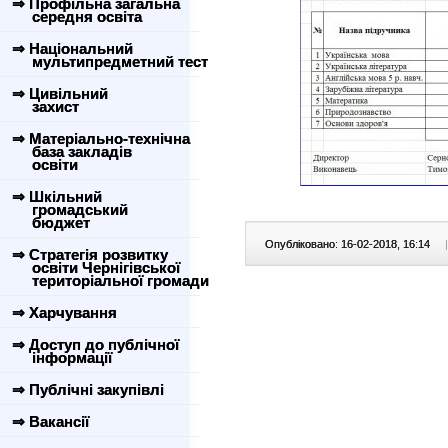
⇒ Профільна загальна
середня освіта
⇒ Національний
мультипредметний тест
⇒ Цивільний
захист
⇒ Матеріально-технічна
база закладів
освіти
⇒ Шкільний
громадський
бюджет
Опубліковано: 16-02-2018, 16:14
|
⇒ Стратегія розвитку
освіти Чернігівської
територіальної громади
⇒ Харчування
⇒ Доступ до публічної
інформації
⇒ Публічні закупівлі
⇒ Вакансії