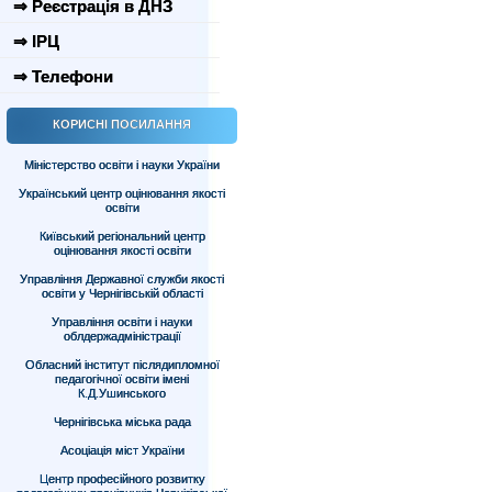
⇒ Реєстрація в ДНЗ
⇒ ІРЦ
⇒ Телефони
КОРИСНІ ПОСИЛАННЯ
Міністерство освіти і науки України
Український центр оцінювання якості
освіти
Київський регіональний центр
оцінювання якості освіти
Управління Державної служби якості
освіти у Чернігівській області
Управління освіти і науки
облдержадміністрації
Обласний інститут післядипломної
педагогічної освіти імені
К.Д.Ушинського
Чернігівська міська рада
Асоціація міст України
Центр професійного розвитку