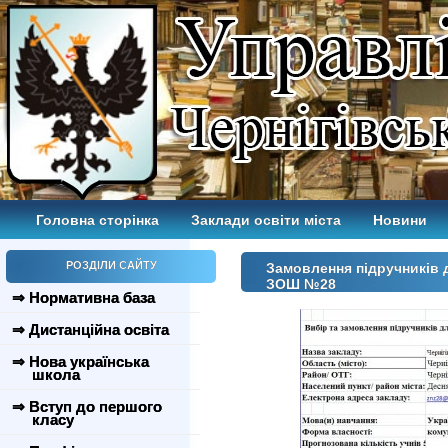
Головна сторінка
Заклади освіти міста
Новини
РОЗДІЛИ САЙТУ
Замовлення підручників д
ЗОШ №28
⇒ Нормативна база
⇒ Дистанційна освіта
⇒ Нова українська
школа
⇒ Вступ до першого
класу