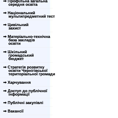
⇒ Профільна загальна
середня освіта
⇒ Національний
мультипредметний тест
⇒ Цивільний
захист
⇒ Матеріально-технічна
база закладів
освіти
⇒ Шкільний
громадський
бюджет
⇒ Стратегія розвитку
освіти Чернігівської
територіальної громади
⇒ Харчування
⇒ Доступ до публічної
інформації
⇒ Публічні закупівлі
⇒ Вакансії