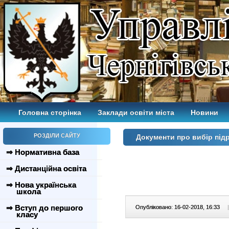
Головна сторінка
Заклади освіти міста
Новини
РОЗДІЛИ САЙТУ
Документи про вибір пі
⇒ Нормативна база
⇒ Дистанційна освіта
⇒ Нова українська
школа
⇒ Вступ до першого
Опубліковано: 16-02-2018, 16:33
|
класу