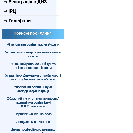
⇒ Реєстрація в ДНЗ
⇒ ІРЦ
⇒ Телефони
КОРИСНІ ПОСИЛАННЯ
Міністерство освіти і науки України
Український центр оцінювання якості
освіти
Київський регіональний центр
оцінювання якості освіти
Управління Державної служби якості
освіти у Чернігівській області
Управління освіти і науки
облдержадміністрації
Обласний інститут післядипломної
педагогічної освіти імені
К.Д.Ушинського
Чернігівська міська рада
Асоціація міст України
Центр професійного розвитку