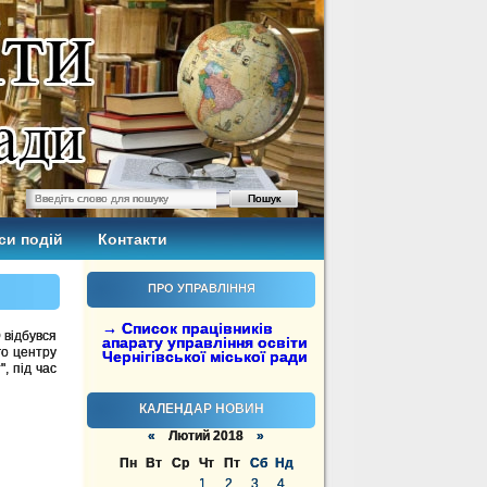
си подій
Контакти
ПРО УПРАВЛІННЯ
→ Список працівників
0 відбувся
апарату управління освіти
го центру
Чернігівської міської ради
, під час
КАЛЕНДАР НОВИН
«
Лютий 2018
»
Пн
Вт
Ср
Чт
Пт
Сб
Нд
1
2
3
4