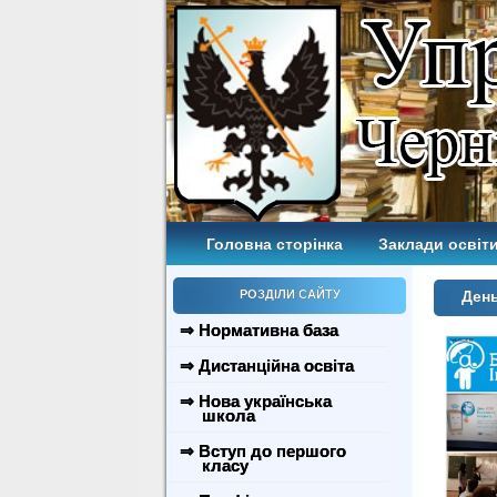
Головна сторінка
Заклади освіти
РОЗДІЛИ САЙТУ
День
⇒ Нормативна база
⇒ Дистанційна освіта
⇒ Нова українська
школа
⇒ Вступ до першого
класу