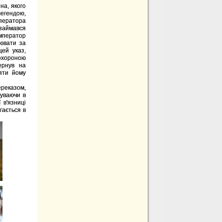
на, якого
легендою,
ператора
 займався
мператор
оювати за
ей указ,
 охороною
ернув на
тяти йому
ереказом,
буваючи в
 в'язниці
гається в