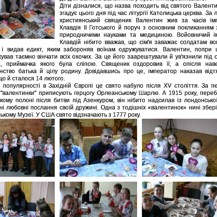
Діти дізналися, що назва походить від святого Валенти
згадує цього дня під час літургії Католицька церква. За 
християнський священик Валентин жив за часів ім
Клавдія ІІ Готського й поруч з основним покликанням
природничими науками та медициною. Войовничий і
Клавдій нібито вважав, що сім'я заважає солдатам в
 і видав едикт, яким забороняв воїнам одружуватися. Валентин, попри ц
ував таємно вінчати всіх охочих. За це його заарештували й ув'язнили під
а, приймачка якого була сліпою. Священик оздоровив її, а опісля нав
нство батька й цілу родину. Довідавшись про це, імператор наказав від
що й сталося 14 лютого.
 популярності в Західній Європі це свято набуло після XV століття. За п
 "валентинки" приписують герцогу Орлеанському Шарлю. А 1915 року, пере
ькому полоні після битви під Азенкуром, він нібито надсилав із лондонської
ні любовні послання своїй дружині. Одна з тодішніх «валентинок» нині збері
ькому Музеї. У США свято відзначають з 1777 року.