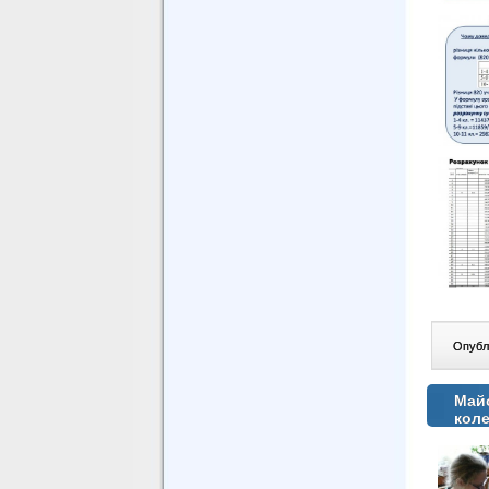
Опублі
Майс
коле