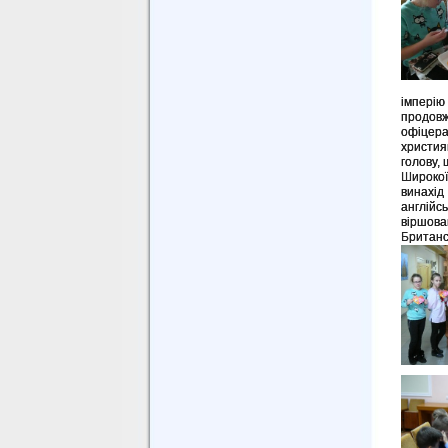
імперію
продовж
офіцер
христия
голову, 
Широкої
винахід
англійс
віршова
Британс