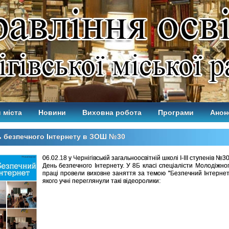
 міста
Новини
Виховна робота
Програми
Анон
 безпечного Інтернету в ЗОШ №30
06.02.18 у Чернігівській загальноосвітній школі І-ІІІ ступенів №3
День безпечного Інтернету. У 8Б класі спеціалісти Молодіжно
праці провели виховне заняття за темою "Безпечний Інтернет"
якого учні переглянули такі відеоролики: