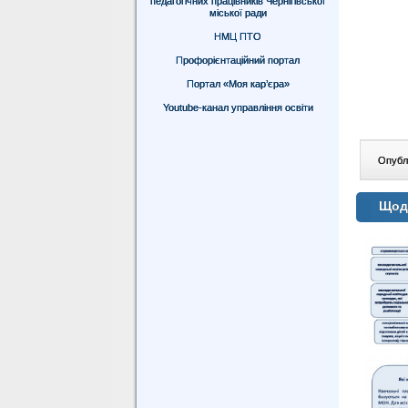
педагогічних працівників Чернігівської
міської ради
НМЦ ПТО
Профорієнтаційний портал
Портал «Моя кар’єра»
Youtube-канал управління освіти
Опублі
Щодо