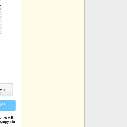
в:
0
|
для
енко А.В.
одарунків