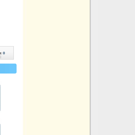
в:
0
|