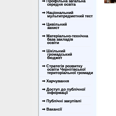
⇒ Профільна загальна
середня освіта
⇒ Національний
мультипредметний тест
⇒ Цивільний
захист
⇒ Матеріально-технічна
база закладів
освіти
⇒ Шкільний
громадський
бюджет
⇒ Стратегія розвитку
освіти Чернігівської
територіальної громади
⇒ Харчування
⇒ Доступ до публічної
інформації
⇒ Публічні закупівлі
⇒ Вакансії