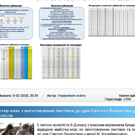
ковано: 6-02-2018, 20:34
|
Автор:
Управління освіти
Коментарі
Переглядів:
1704
тер-клас з виготовлення листівок до дня Святого Валентина 
гіїстів
5 лютого колегіїсти 6-Д класу з класним керівником Кухар
відвідали майстер-клас по виготовленню листівок та п
до дня Святого Валентина у музеї М. Коцюбинського.