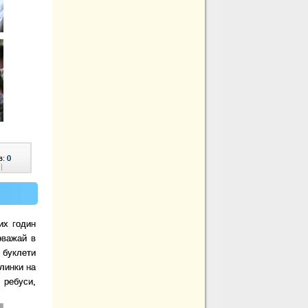
в:
0
|
их годин
оважай в
 буклети
илинки на
 ребуси,