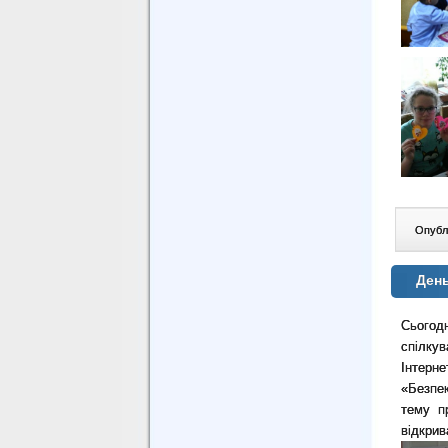
Опублі
День
Сьогод
спілку
Інтерн
«Безпек
тему п
відкрив