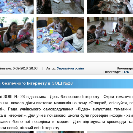
ковано: 6-02-2018, 20:08
|
Автор:
Управління освіти
Коментарі
Переглядів:
1126
 безпечного Інтернету в ЗОШ №28
ні ЗОШ № 28 відзначила День безпечного Інтернету. Окрім тематичн
вання почала діяти виставка малюнків на тему «Створюй, спілкуйся, п
еті». Рада учнівського самоврядування «Лідер» випустила тематичні
а в Інтернеті». Для учнів початкової школи були проведені інформ - хв
равил безпечної поведінки в мережі. Діти відгадували кросворди та
али новий, цікавий світ Інтернету.