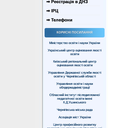
⇒ Реєстрація в ДНЗ
⇒ ІРЦ
⇒ Телефони
КОРИСНІ ПОСИЛАННЯ
Міністерство освіти і науки України
Український центр оцінювання якості
освіти
Київський регіональний центр
оцінювання якості освіти
Управління Державної служби якості
освіти у Чернігівській області
Управління освіти і науки
облдержадміністрації
Обласний інститут післядипломної
педагогічної освіти імені
К.Д.Ушинського
Чернігівська міська рада
Асоціація міст України
Центр професійного розвитку