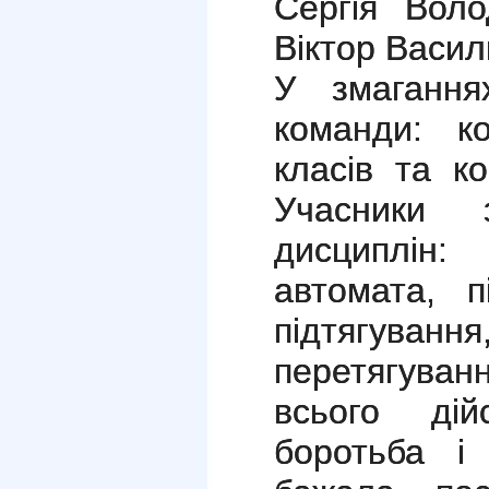
Сергія Вол
Віктор Васил
У змагання
команди: к
класів та к
Учасники 
дисциплін:
автомата, п
підтягув
перетягува
всього ді
боротьба і