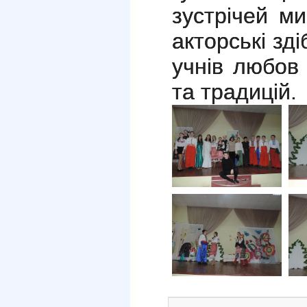
зустрічей м
акторські зд
учнів любов 
та традицій.