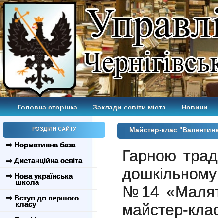
Головна сторінка
Заклади освіти міста
Новини
РОЗДІЛИ САЙТУ
Майстер-клас "Валентин
⇒ Нормативна база
Гарною трад
⇒ Дистанційна освіта
дошкільному
⇒ Нова українська
школа
№14 «Малят
⇒ Вступ до першого
класу
майстер-клас