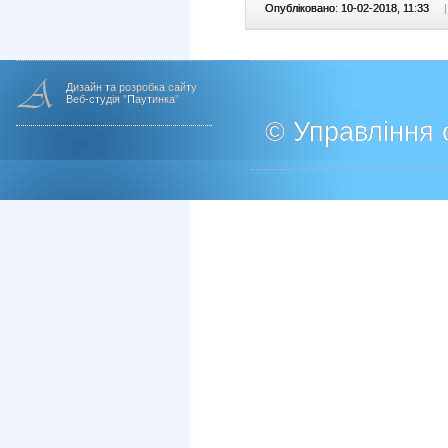
Опубліковано: 10-02-2018, 11:33
|
Дизайн та розробка сайту
Веб-студія "Паутинка"
© Управління о