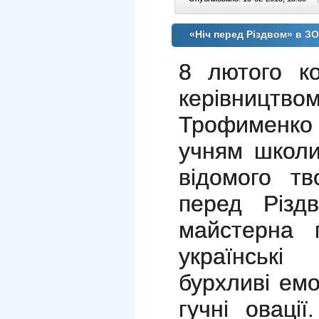
«Ніч перед Різдвом» в 
8 лютого ко
керівництво
Трофименк
учням школ
відомого т
перед Різдв
майстерна г
українські
бурхливі емо
гучні оваці