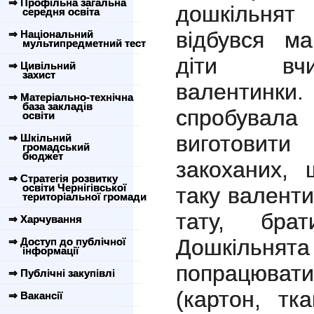
⇒ Профільна загальна
дошкільнят
середня освіта
відбувся ма
⇒ Національний
мультипредметний тест
діти вчи
⇒ Цивільний
захист
валентин
⇒ Матеріально-технічна
база закладів
спробувал
освіти
виготовити
⇒ Шкільний
громадський
бюджет
закоханих, 
⇒ Стратегія розвитку
освіти Чернігівської
таку валенти
територіальної громади
тату, брат
⇒ Харчування
Дошкіль
⇒ Доступ до публічної
інформації
попрацювати
⇒ Публічні закупівлі
(картон, тка
⇒ Вакансії