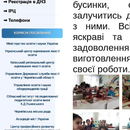
⇒ Реєстрація в ДНЗ
бусинки, 
⇒ ІРЦ
залучитись д
⇒ Телефони
з ними. Вс
КОРИСНІ ПОСИЛАННЯ
яскраві та 
Міністерство освіти і науки України
задоволен
Український центр оцінювання якості
освіти
виготовлення
Київський регіональний центр
своєї роботи
оцінювання якості освіти
Управління Державної служби якості
освіти у Чернігівській області
Управління освіти і науки
облдержадміністрації
Обласний інститут післядипломної
педагогічної освіти імені
К.Д.Ушинського
Чернігівська міська рада
Асоціація міст України
Центр професійного розвитку