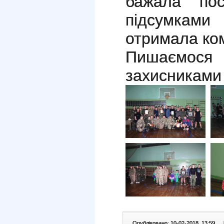
бажала пос
підсумками 
отримала ком
Пишаємося
захисниками 
Опубліковано: 10-02-2018, 13:59
|