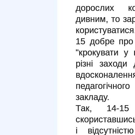
дорослих к
дивним, то зар
користуватис
15 добре про
"крокувати у
різні заходи
вдосконален
педагогічног
закладу.
Так, 14-15
скориставшис
і відсутніс