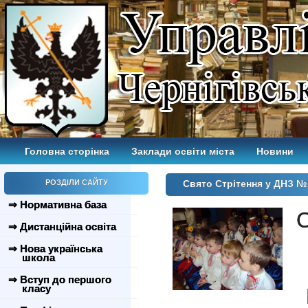
Головна сторінка
Заклади освіти міста
Новини
РОЗДІЛИ САЙТУ
Свято Стрітення у ДНЗ №
⇒ Нормативна база
С
⇒ Дистанційна освіта
⇒ Нова українська
школа
⇒ Вступ до першого
класу