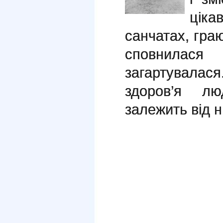
ціка
санчатах, гра
сповнилася
загартувалас
здоров’я л
залежить від 