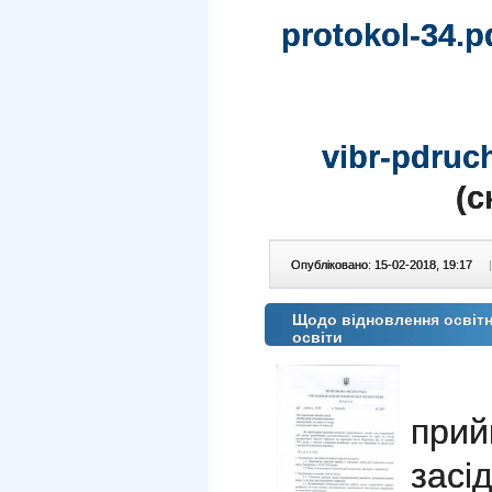
protokol-34.p
vibr-pdruc
(c
Опубліковано: 15-02-2018, 19:17
|
Щодо відновлення освітн
освіти
прий
зас