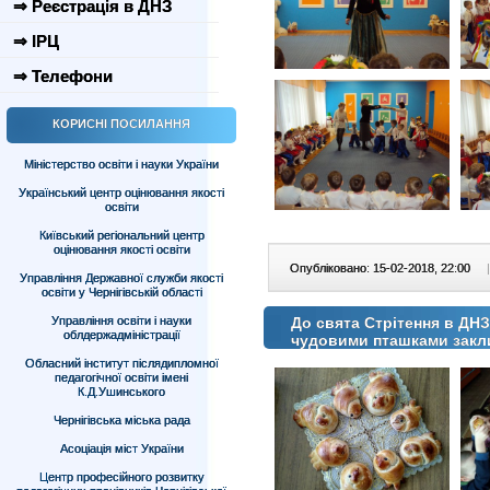
⇒ Реєстрація в ДНЗ
⇒ ІРЦ
⇒ Телефони
КОРИСНІ ПОСИЛАННЯ
Міністерство освіти і науки України
Український центр оцінювання якості
освіти
Київський регіональний центр
оцінювання якості освіти
Опубліковано: 15-02-2018, 22:00
|
Управління Державної служби якості
освіти у Чернігівській області
Управління освіти і науки
До свята Стрітення в ДНЗ
облдержадміністрації
чудовими пташками закл
Обласний інститут післядипломної
педагогічної освіти імені
К.Д.Ушинського
Чернігівська міська рада
Асоціація міст України
Центр професійного розвитку