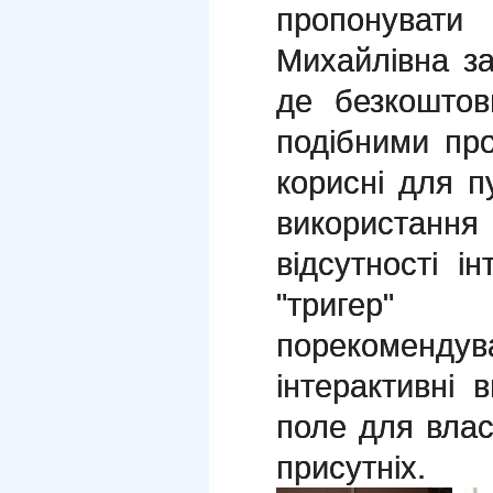
пропонувати
Михайлівна з
де безкоштов
подібними пр
корисні для п
використанн
відсутності і
"тригер" 
порекомендув
інтерактивні
поле для власн
присутніх.