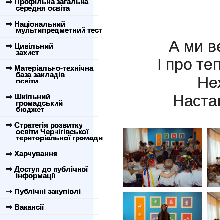
⇒ Профільна загальна
середня освіта
⇒ Національний
мультипредметний тест
А ми в
⇒ Цивільний
захист
І про те
⇒ Матеріально-технічна
база закладів
Нех
освіти
Настан
⇒ Шкільний
громадський
бюджет
⇒ Стратегія розвитку
освіти Чернігівської
територіальної громади
⇒ Харчування
⇒ Доступ до публічної
інформації
⇒ Публічні закупівлі
⇒ Вакансії