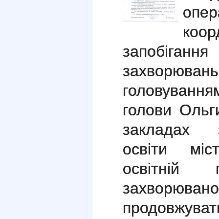
опе
коо
запобіган
захворювань
головування
голови Ольг
закладах з
освіти міс
освітній 
захворюван
продовжуват