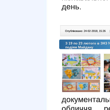
день.
Опубліковано: 24-02-2018, 15:26
|
З 19 по 23 лютого в ЗНЗ
подіям Майдану
документал
обличчя р