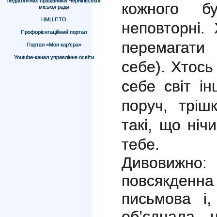
педагогічних працівників Чернігівської
кожного б
міської ради
НМЦ ПТО
неповторні.
Профорієнтаційний портал
перемагати
Портал «Моя кар’єра»
Youtube-канал управління освіти
себе). Хтось
себе світ і
поруч, тріш
такі, що ніч
тебе.
Дивовижно:
повсякденна
письмова і
об’єднала 