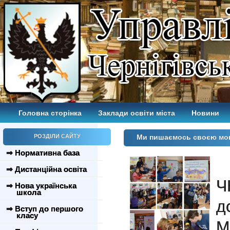
Головна сторінка
Заклади освіти міста
Новини
РОЗДІЛИ САЙТУ
Ми пишаємось своєю мов
⇒ Нормативна база
⇒ Дистанційна освіта
Ч
⇒ Нова українська
школа
д
⇒ Вступ до першого
класу
М