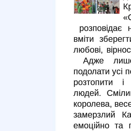
К
«
розповідає 
вміти зберег
любові, вірнос
Адже лише
подолати усі п
розтопити і
людей. Сміли
королева, вес
замерзлий К
емоційно та 