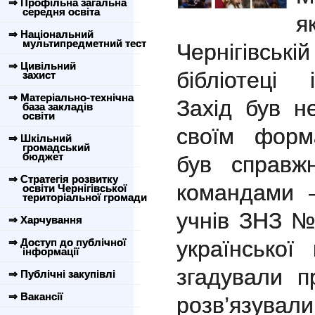
⇒ Профільна загальна
середня освіта
я
⇒ Національний
мультипредметний тест
Чернігівськ
⇒ Цивільний
бібліотеці 
захист
⇒ Матеріально-технічна
Захід був н
база закладів
освіти
своїм форм
⇒ Шкільний
громадський
бюджет
був справж
⇒ Стратегія розвитку
командами 
освіти Чернігівської
територіальної громади
учнів ЗНЗ №
⇒ Харчування
⇒ Доступ до публічної
української
інформації
згадували п
⇒ Публічні закупівлі
⇒ Вакансії
розв’язувал