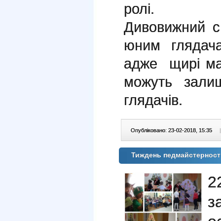
ро
Дивовижний с
юним глядача
адже щирі ма
можуть зали
глядачів.
Опубліковано: 23-02-2018, 15:35
|
Тиждень педмайстерност
2
з