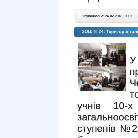
Опубліковано: 24-02-2018, 11:03
|
ЗОШ №24: Територія тол
У
п
Ч
т
учнів 10-х 
загальноос
ступенів №2