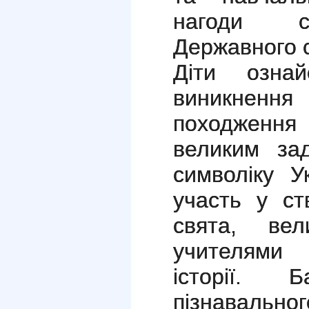
нагоди свя
Державного 
Діти ознай
виникнен
походження
великим за
символіку У
участь у ст
свята, ве
учителями 
історії. 
пізнавальног