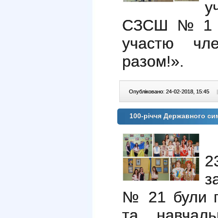
у
СЗСШ№1 ві
участю чл
разом!».
Опубліковано: 24-02-2018, 15:45
|
100-річчя Державного си
2
з
№ 21 були п
та навчаль