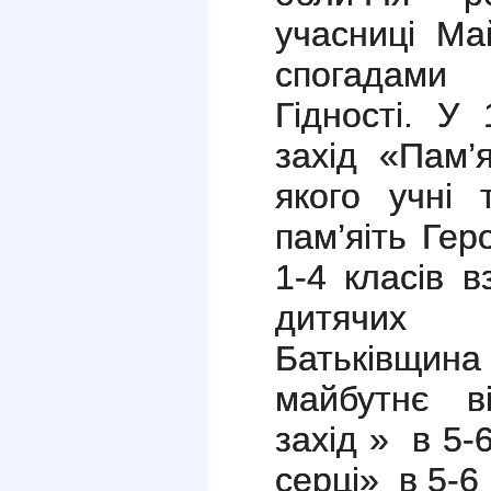
учасниці Ма
спогадами 
Гідності. У
захід «Пам’
якого учні 
пам’яіть Гер
1-4 класів в
дитячих
Батьківщина
майбутнє ві
захід » в 5-
серці» в 5-6