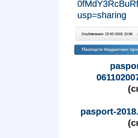
0fMdY3RcBuRf
usp=sharing
Опубліковано: 23-02-2018, 15:06
|
Паспорти бюджетних прогр
paspo
06110200
(c
pasport-2018
(c