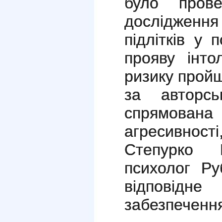
було пров
досліджен
підлітків у 
прояву iнто
ризику пройш
за авторс
спрямована
агресивності
Степурко 
психолог Ру
вiдповi
забезпеченн