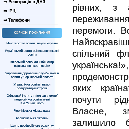
⇒ Реєстрація в ДНЗ
рівних, з
⇒ ІРЦ
переживання
⇒ Телефони
перемоги. Вс
КОРИСНІ ПОСИЛАННЯ
Найяскрав
Міністерство освіти і науки України
спільний ф
Український центр оцінювання якості
освіти
українськ
Київський регіональний центр
оцінювання якості освіти
Управління Державної служби якості
продемонстр
освіти у Чернігівській області
Управління освіти і науки
яких країн
облдержадміністрації
Обласний інститут післядипломної
почути рід
педагогічної освіти імені
К.Д.Ушинського
Власне, з
Чернігівська міська рада
Асоціація міст України
залишило б
Центр професійного розвитку