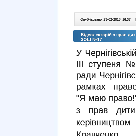
Опубліковано: 23-02-2018, 16:37
|
Відеолекторій з прав дит
ЗОШ №17
У Чернігівські
ІІІ ступеня №
ради Чернігівс
рамках право
"Я маю право!
з прав дити
керівництвом
Кравченко 