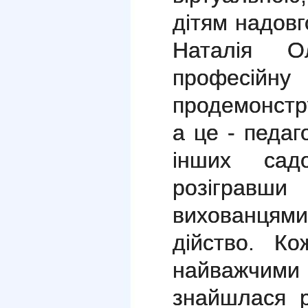
дітям надов
Наталія Ол
професій
продемонстр
а це - педа
інших садо
розігравш
вихованцями
дійство. Ко
найважчими 
знайшлася р