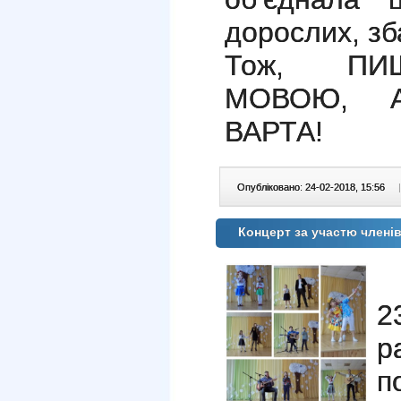
дорослих, зб
Тож, ПИ
МОВОЮ, 
ВАРТА!
Опубліковано: 24-02-2018, 15:56
|
Концерт за участю члені
2
р
п