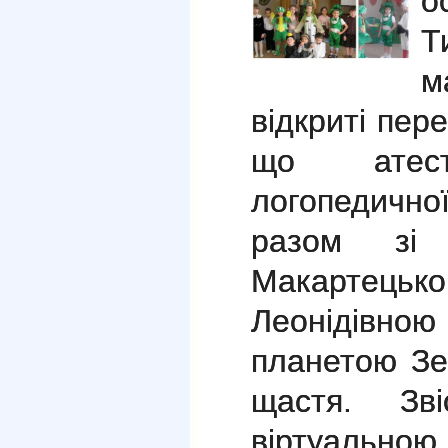
о
Т
м
відкриті пер
що атесту
логопедично
разом зі 
Макарте
Леонідів
планетою Зе
щастя. Зв
віртуально