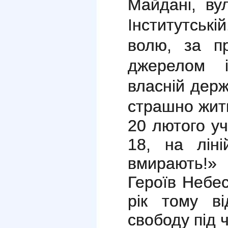
Майдані, ву
Інститутські
волю, за п
джерелом 
власній держа
страшно жит
20 лютого уч
18, на ліні
вмирають!»
Героїв Небес
рік тому в
свободу під ч