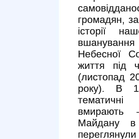
самовідданост
громадян, за
історії на
вшануванн
Небесної Со
життя під ч
(листопад 2
року). В 1
тематичні
вмирають 
Майдану в 
переглянули