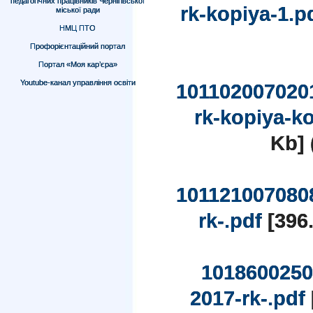
педагогічних працівників Чернігівської
rk-kopiya-1.p
міської ради
НМЦ ПТО
Профорієнтаційний портал
Портал «Моя кар’єра»
Youtube-канал управління освіти
101102007020
rk-kopiya-k
Kb] 
101121007080
rk-.pdf
[396.
1018600250
2017-rk-.pdf