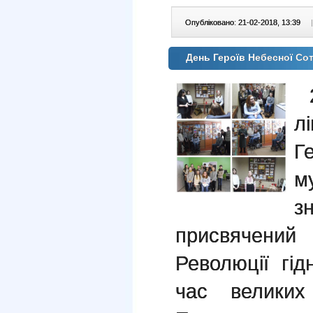
Опубліковано: 21-02-2018, 13:39
|
День Героїв Небесної Сот
л
Г
м
з
присвячени
Революції гід
час великих