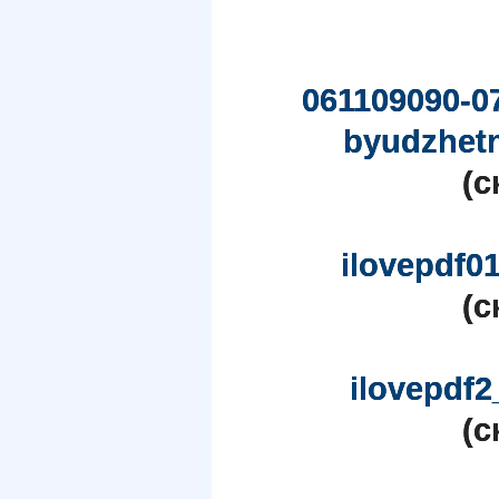
061109090-0
byudzhetn
(c
ilovepdf0
(c
ilovepdf
(c