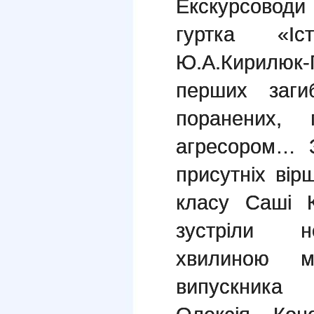
Екскурсовод
гуртка «Іст
Ю.А.Кирилюк-
перших заги
поранених,
агресором… З
присутніх вір
класу Саші 
зустріли н
хвилиною м
випускника