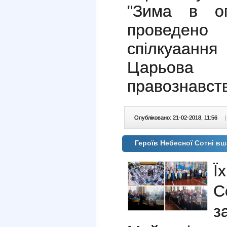
"Зима в ог
проведено
спілкуаанн
Царьова 
правознавств
Опубліковано: 21-02-2018, 11:56
|
Героїв Небесної Сотні 
Ї
С
з