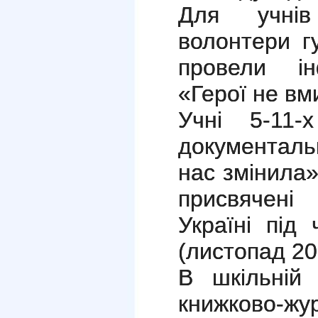
Для учнів
волонтери г
провели ін
«Герої не вм
Учні 5-11-
документал
нас змінила»
присвячені
Україні під 
(листопад 20
В шкільній 
книжково-ж