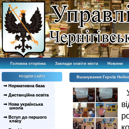
Головна сторінка
Заклади освіти міста
Новини
РОЗДІЛИ САЙТУ
Вшанування Героїв Небес
⇒ Нормативна база
⇒ Дистанційна освіта
в
⇒ Нова українська
школа
р
⇒ Вступ до першого
класу
к