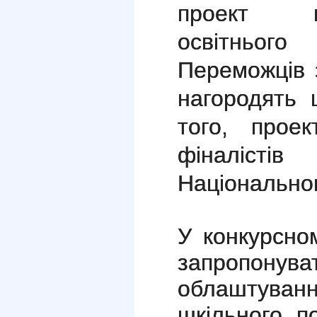
проект 
освітнь
Переможців 
нагородять 
того, проек
фіналісті
Національном
У конкурсно
запропон
облаштуван
шкільного п