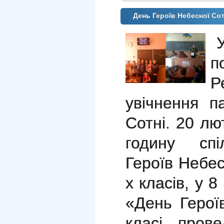
День Героїв Небесної Со
п
Р
увічнення п
Сотні. 20 лю
годину спі
Героїв Небес
х класів, у 
«День Герої
класі пров