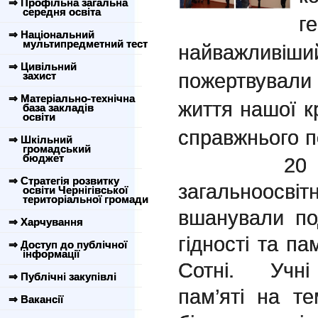
⇒ Профільна загальна
середня освіта
г
⇒ Національний
мультипредметний тест
найважливіши
⇒ Цивільний
пожертвувал
захист
⇒ Матеріально-технічна
життя нашої кр
база закладів
освіти
справжнього п
⇒ Шкільний
громадський
бюджет
20 лютого 
⇒ Стратегія розвитку
загальноос
освіти Чернігівської
територіальної громади
вшанували по
⇒ Харчування
гідності та па
⇒ Доступ до публічної
інформації
Сотні. Учні
⇒ Публічні закупівлі
пам’яті на т
⇒ Вакансії