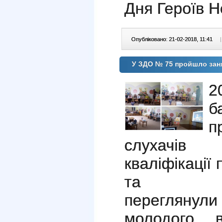
Дня Героїв Н
Опубліковано: 21-02-2018, 11:41
|
У ЗДО № 75 пройшло заня
2
б
п
слухачів 
кваліфікації
та вихов
перегляну
молодого 