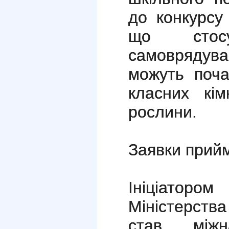
до конкурсу
що стосую
самоврядув
можуть поча
класних кі
рослини.
Заявки прийм
Ініціатором
Міністерства
став міжн