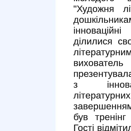
"Художня л
дошкільни
інноваційні
ділилися св
літературн
виховат
презентувал
з інновац
літературн
завершенням
був тренінг
Гості відміт