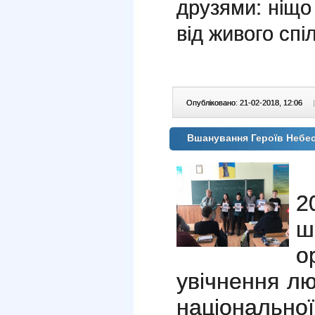
друзями: ніщо
від живого спі
Опубліковано: 21-02-2018, 12:06
|
Вшанування Героїв Небес
2
ш
о
увічнення лю
націонал