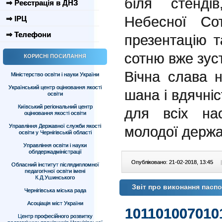
біля стенді
⇒ Реєстрація в ДНЗ
Небесної Со
⇒ ІРЦ
⇒ Телефони
презентацію 
сотню вже зус
КОРИСНІ ПОСИЛАННЯ
Вічна слава 
Міністерство освіти і науки України
Український центр оцінювання якості
шана і вдячніс
освіти
Київський регіональний центр
для всіх на
оцінювання якості освіти
Управління Державної служби якості
молодої держа
освіти у Чернігівській області
Управління освіти і науки
облдержадміністрації
Опубліковано: 21-02-2018, 13:45
|
Обласний інститут післядипломної
педагогічної освіти імені
К.Д.Ушинського
Звіт про виконання паспо
Чернігівська міська рада
Асоціація міст України
101101007010
Центр професійного розвитку