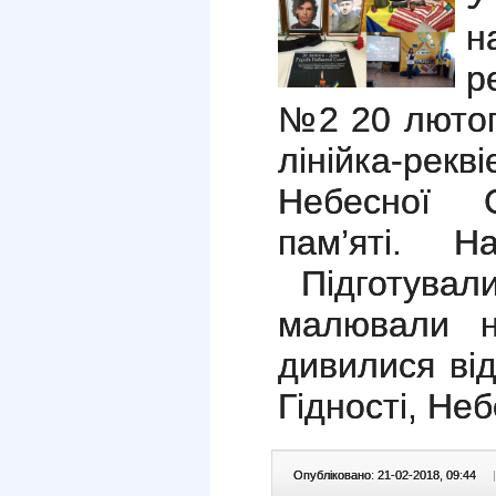
н
р
№2 20 лютог
лінійка-ре
Небесної 
пам’яті. Н
Підготували
малювали н
дивилися ві
Гідності, Не
Опубліковано: 21-02-2018, 09:44
|