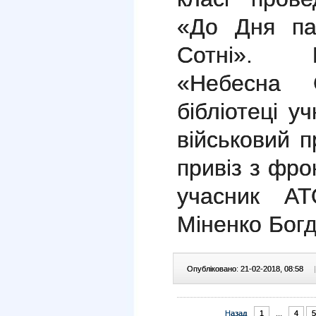
«До Дня пам
Сотні». П
«Небесна 
бібліотеці у
військовий п
привіз з фро
учасник АТ
Міненко Богд
Опубліковано: 21-02-2018, 08:58
|
Назад
1
...
4
5