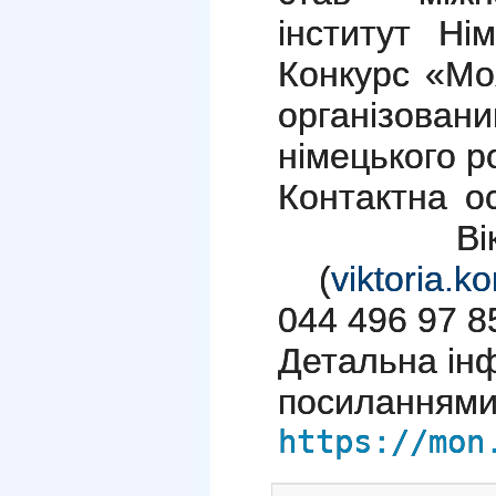
інститут Нім
Конкурс «Мо
організован
німецького р
Контактна о
Вікто
(
viktoria.
044 496 97 85
Детальна ін
посиланням
https://mon