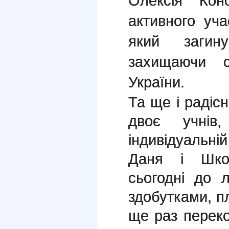
Олексія Кон
активного уча
який загин
захищаючи с
України.
Та ще і радіс
двоє учнів
індивідуальн
Даня і Школ
сьогодні до 
здобутками, п
ще раз переко