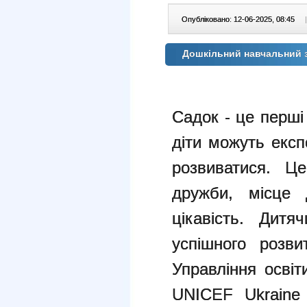
Опубліковано: 12-06-2025, 08:45
|
Дошкільний навчальний 
Садок - це перші 
діти можуть експ
розвиватися. Ц
дружби, місце 
цікавість. Дит
успішного розв
Управління освіт
UNICEF Ukraine