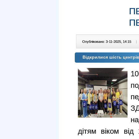
П
П
Опубліковано: 3-11-2025, 14:15
|
Відкрилися шість центрів
10
по
пе
ЗД
на
дітям віком від 