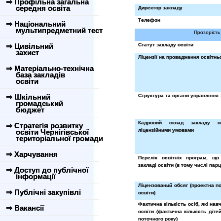
⇒ Профільна загальна
середня освіта
Директор закладу
Телефон
⇒ Національний
мультипредметний тест
Прозорість 
⇒ Цивільний
Статут закладу освіти
захист
Ліцензії на провадження освітньо
⇒ Матеріально-технічна
база закладів
освіти
⇒ Шкільний
Структура та органи управління 
громадський
бюджет
Кадровий склад закладу о
⇒ Стратегія розвитку
ліцензійними умовами
освіти Чернігівської
територіальної громади
⇒ Харчування
Перелік освітніх програм, що
закладі освіти (в тому числі пар
⇒ Доступ до публічної
інформації
Ліцензований обсяг (проектна п
⇒ Публічні закупівлі
освіти)
Фактична кількість осіб, які нав
⇒ Вакансії
освіти (фактична кількість діте
поточного року)