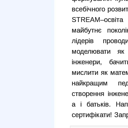
всебічного розвит
STREAM–освіт
майбутнє поколі
лідерів провод
моделювати як 
інженери, бачи
мислити як матем
найкращим пе
створення інжене
а і батьків.
Нап
сертифікати!
Запр