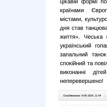
цікавій формі п
країнами Євро
містами, культу
дня став танцюв
життя». Чеська 
український гоп
запальний танок
спокійний та пові
виконанні діт
неперевершено!
Опубліковано: 9-05-2024, 11:44
|