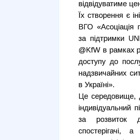
відвідуватиме це
Їх створення є і
ВГО «Асоціація п
за підтримки UN
@KfW в рамках р
доступу до посл
надзвичайних сит
в Україні».
Це середовище, 
індивідуальний пі
за розвиток 
спостерігачі, а