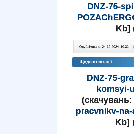
DNZ-75-spi
POZAChERGOV
Kb] 
Опубліковано: 24-12-2024, 10:32
|
Щодо атестації
DNZ-75-gra
komsyi-u
(cкачувань:
pracvnikv-na-
Kb] 