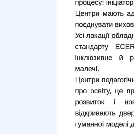
процесу: ініціато
Центри мають ад
поєднувати вихов
Усі локації облад
стандарту ECER
інклюзивне й р
малечі.
Центри педагогіч
про освіту, це п
розвиток і но
відкривають двер
гуманної моделі д