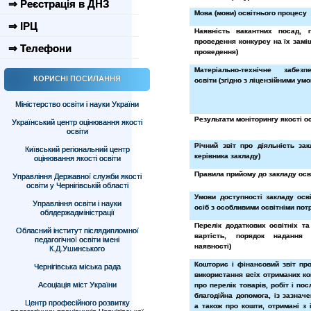
⇒ Реєстрація в ДНЗ
Мова (мови) освітнього процесу
⇒ ІРЦ
Наявність вакантних посад, 
проведення конкурсу на їх заміщ
⇒ Телефони
проведення)
Матеріально-технічне забез
КОРИСНІ ПОСИЛАННЯ
освіти (згідно з ліцензійними ум
Міністерство освіти і науки України
Результати моніторингу якості о
Український центр оцінювання якості
освіти
Річний звіт про діяльність зак
Київський регіональний центр
керівника закладу)
оцінювання якості освіти
Правила прийому до закладу осв
Управління Державної служби якості
освіти у Чернігівській області
Умови доступності закладу осв
Управління освіти і науки
осіб з особливими освітніми по
облдержадміністрації
Перелік додаткових освітніх та
Обласний інститут післядипломної
вартість, порядок надання
педагогічної освіти імені
наявності)
К.Д.Ушинського
Кошторис і фінансовий звіт пр
Чернігівська міська рада
використання всіх отриманих ко
Асоціація міст України
про перелік товарів, робіт і пос
благодійна допомога, із зазначе
Центр професійного розвитку
а також про кошти, отримані з 