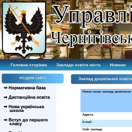
Головна сторінка
Заклади освіти міста
Новини
РОЗДІЛИ САЙТУ
Заклад дошкільної освіт
⇒ Нормативна база
Повна назва закладу дошкільної 
⇒ Дистанційна освіта
⇒ Нова українська
школа
Адреса
⇒ Вступ до першого
E-mail
класу
Сайт закладу