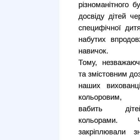
різноманітного б
досвіду дітей че
специфічної дитя
набутих впродов
навичок.
Тому, незважаючи
та змістовним до
наших вихованц
кольоровим
вабить діте
кольорами. Ч
закріплювали з