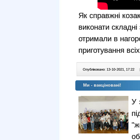
Як справжні козак
виконати складні 
отримали в нагор
приготування всі
Опубліковано: 13-10-2021, 17:22
|
Ми - вакціновані!
У 
п
"
о