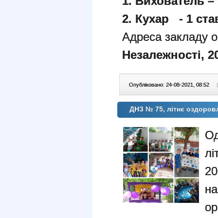
1. Вихователь – 
2. Кухар - 1 ста
Адреса закладу о
Незалежності, 20
Опубліковано: 24-08-2021, 08:52
|
ДНЗ № 75, літнє оздоров
О
лі
2
н
о