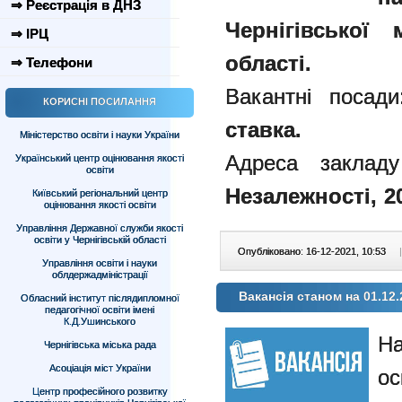
⇒ Реєстрація в ДНЗ
Чернігівської 
⇒ ІРЦ
області.
⇒ Телефони
Вакантні посад
КОРИСНІ ПОСИЛАННЯ
ставка.
Міністерство освіти і науки України
Адреса заклад
Український центр оцінювання якості
освіти
Незалежності, 2
Київський регіональний центр
оцінювання якості освіти
Управління Державної служби якості
освіти у Чернігівській області
Опубліковано: 16-12-2021, 10:53
|
Управління освіти і науки
облдержадміністрації
Вакансія станом на 01.12.
Обласний інститут післядипломної
педагогічної освіти імені
К.Д.Ушинського
Чернігівська міська рада
Асоціація міст України
Центр професійного розвитку