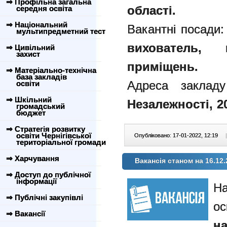
⇒ Профільна загальна
області.
середня освіта
⇒ Національний
Вакантні посади
мультипредметний тест
вихователь, 
⇒ Цивільний
захист
приміщень.
⇒ Матеріально-технічна
база закладів
Адреса заклад
освіти
⇒ Шкільний
Незалежності, 2
громадський
бюджет
⇒ Стратегія розвитку
освіти Чернігівської
Опубліковано: 17-01-2022, 12:19
|
територіальної громади
⇒ Харчування
Вакансія станом на 16.12.
⇒ Доступ до публічної
інформації
⇒ Публічні закупівлі
⇒ Вакансії
н