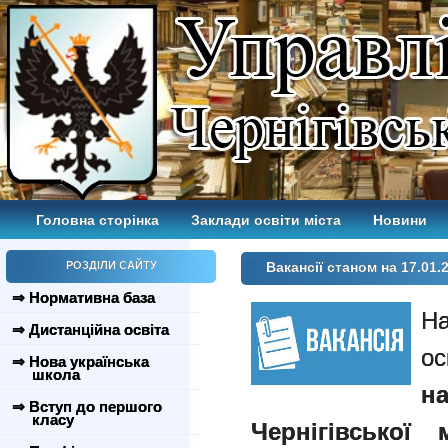
Головна сторінка
Заклади освіти міста
Новини
РОЗДІЛИ САЙТУ
Вакансії станом на 17.01.
⇒ Нормативна база
⇒ Дистанційна освіта
⇒ Нова українська
школа
н
⇒ Вступ до першого
класу
Чернігівської 