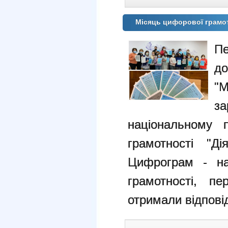
Місяць цифорової грамо
Пе
до
"М
з
національному 
грамотності "Д
Цифрограм - на
грамотності, пе
отримали відповід