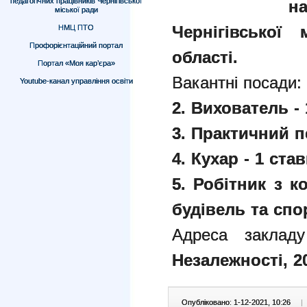
педагогічних працівників Чернігівської
н
міської ради
Чернігівської 
НМЦ ПТО
Профорієнтаційний портал
області.
Портал «Моя кар’єра»
Вакантні посади
Youtube-канал управління освіти
2. Вихователь - 
3. Практичний пс
4. Кухар - 1 став
5. Робітник з 
будівель та спо
Адреса заклад
Незалежності, 2
Опубліковано: 1-12-2021, 10:26
|