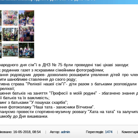
ародного дня сім"ї в ДНЗ № 75 були проведені такі цікаві заходи:
 родинних газет з яскравими сімейними фотографіями;
ання родовідних дерев- дозволило розширити уявлення дітей про члені
ити шанобливе ставлення до свого роду;
ивна справа "Реліквії нашої сім"ї"- діти разом з батьками розповідали
реліквії;
ення батьків на заняття "Професії в моїй родині" - збагачено знання д
ї батьків та їх важливість;
инг з батьками "У пошуках скарбів";
ння фотоколажу "Наші тата - захисники Вітчизни".
ануємо провести спортивно-музичну розвагу "Хата на тата" та залучити
шмобу до Дня вишиванки.
ковано: 16-05-2018, 08:54
|
Автор:
admin
Переглядів:
1474
|
Коментарі