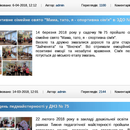
ковано: 6-04-2018, 12:12
|
Автор:
admin
Переглядів:
1100
|
Коментарі
тивне сімейне свято "Мама, тато, я - спортивна сім'я" в ЗДО 
14 березня 2018 року у садочку №75 пройшло с
сімейне свято "Мама, тато, я - спортивна сім'я".
Весело та дружно змагалися дорослі та діти стар
"Зайченята" та "Віночок". Всі отримали емоційни
позитивні емоції та незабутні враження. Сім'я пе
готується до міського етапу змагань.
ковано: 14-03-2018, 12:01
|
Автор:
admin
Переглядів:
2144
|
Коментарі
ень педмайстерності у ДНЗ № 75
22 лютого 2018 року в закладі дошкільної освіт
рамках Тижня педагогічної майстерності пройшли 