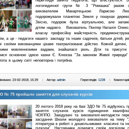
перегляди занять педагогів, що атестуються. В
логопедичної групи № 3 "Ромашка" разом з
вихователем Макартецькою Ларисою Леон
подорожували планетою Земля у пошуках дерев
Звісно, подорож була віртуальною, але запам
дітям надовго. Вихователь Понтер Наталія Олекс
власну професійну майстерність продемонструв
ім, а це - педагоги нашого закладу та інших садочків, батьки дітей, р
і своїми вихованцями цікаве театралізоване дійство. Кожній дитині, 
чими мовленнєвими вадами, знайшлася роль. Діти та присутні 
лися основною ідеєю казки Є. Клюєва "За законом Живої природи"
тота в цьому світі неповторна і потрібна.
ковано: 23-02-2018, 15:29
|
Автор:
admin
Переглядів:
1228
|
Коментарі
О № 75 пройшло заняття для слухачів курсів
20 лютого 2018 року на базі ЗДО № 75 відбулось п
заняття слухачів курсів підвищення кваліфік
ЧОІППО. Завідувачі та вихователі-методисти пер
засідання Школи молодого вихователя на тему 
література в роботі з дошкільниками: класичні та ін
підходи". Наставники ділилися своїм досвідом 