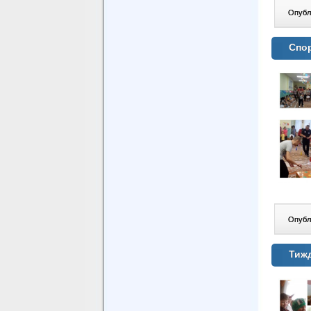
Опублі
Спор
Опублі
Тижд