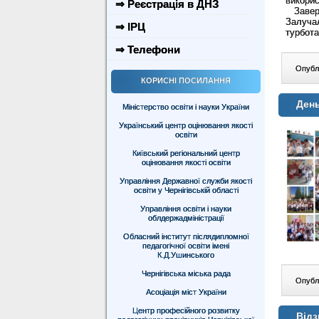
викорис
⇒ Реєстрація в ДНЗ
Заверш
Залуча
⇒ ІРЦ
турбота
⇒ Телефони
Опублі
КОРИСНІ ПОСИЛАННЯ
Ден
Міністерство освіти і науки України
Український центр оцінювання якості
освіти
Київський регіональний центр
оцінювання якості освіти
Управління Державної служби якості
освіти у Чернігівській області
Управління освіти і науки
облдержадміністрації
Обласний інститут післядипломної
педагогічної освіти імені
К.Д.Ушинського
Чернігівська міська рада
Опублі
Асоціація міст України
Центр професійного розвитку
Відз