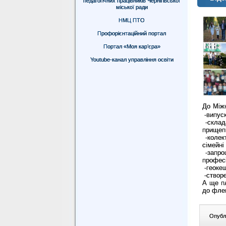
педагогічних працівників Чернігівської
міської ради
НМЦ ПТО
Профорієнтаційний портал
Портал «Моя кар’єра»
Youtube-канал управління освіти
До Міжн
-випуск
-склад
прищеп
-колект
сімейні 
-запрош
професі
-геокеш
-створе
А ще пл
до фле
Опублі