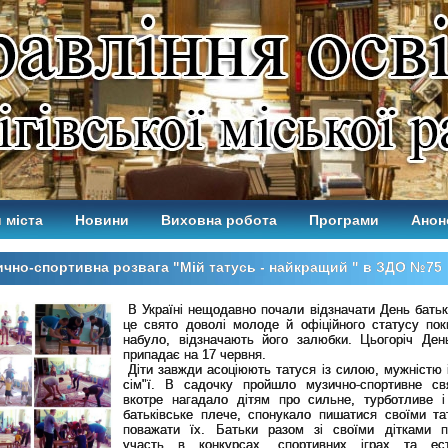
 міста
Новини
Виховна робота
Програми
Анон
чно-спортивна розвага "Мій татусь - найкращий " в ЗДО №75
В Україні нещодавно почали відзначати День батька
це свято доволі молоде й офіційного статусу по
набуло, відзначають його залюбки. Цьогоріч Ден
припадає на 17 червня.
Діти завжди асоціюють татуся із силою, мужністю 
сім"ї. В садочку пройшло музично-спортивне св
вкотре нагадало дітям про сильне, турботливе і
батьківське плече, спонукало пишатися своїми та
поважати їх. Батьки разом зі своїми дітками 
участь в конкурсах, спортивних іграх та ест