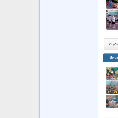
Опублі
Вист