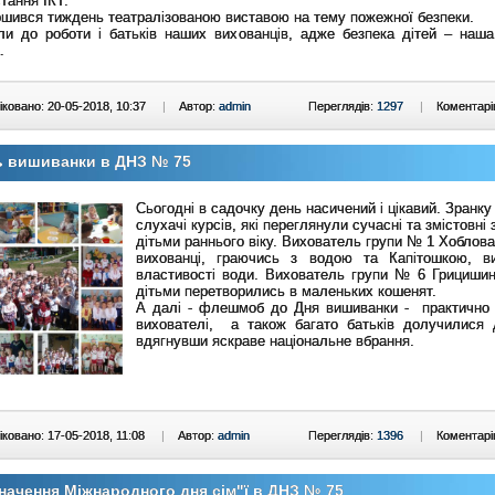
тання ІКТ.
ився тиждень театралізованою виставою на тему пожежної безпеки.
ли до роботи і батьків наших вихованців, адже безпека дітей – наша
.
ковано: 20-05-2018, 10:37
|
Автор:
admin
Переглядів:
1297
|
Коментарі
ь вишиванки в ДНЗ № 75
Сьогодні в садочку день насичений і цікавий. Зранку
слухачі курсів, які переглянули сучасні та змістовні 
дітьми раннього віку. Вихователь групи № 1 Хоблова 
вихованці, граючись з водою та Капітошкою, в
властивості води. Вихователь групи № 6 Грицишин
дітьми перетворились в маленьких кошенят.
А далі - флешмоб до Дня вишиванки - практично в
вихователі, а також багато батьків долучилися д
вдягнувши яскраве національне вбрання.
ковано: 17-05-2018, 11:08
|
Автор:
admin
Переглядів:
1396
|
Коментарі
начення Міжнародного дня сім"ї в ДНЗ № 75