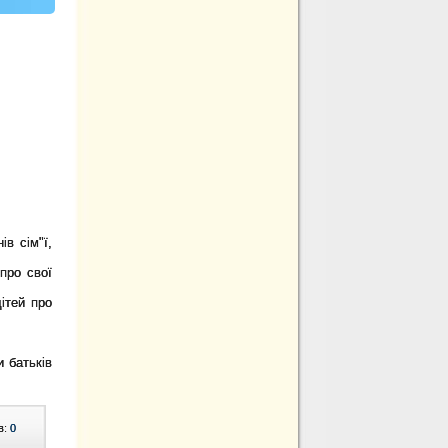
в сім"ї,
 про свої
ітей про
 батьків
в:
0