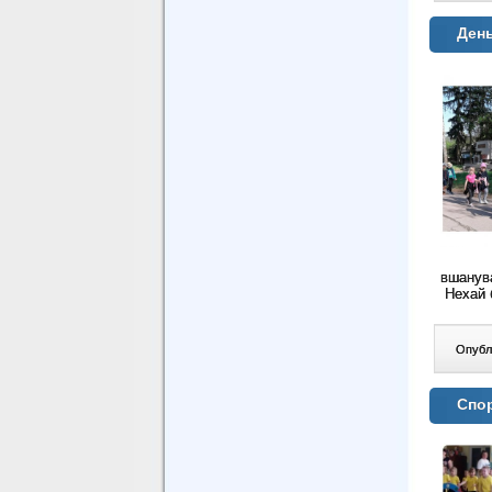
День
вшанува
Нехай 
Опублі
Спор