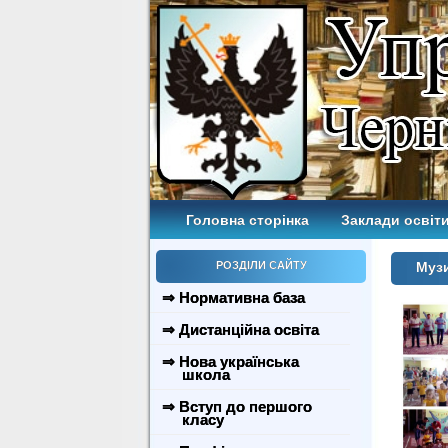
Головна сторінка
Заклади освіти
РОЗДІЛИ САЙТУ
Музи
⇒ Нормативна база
⇒ Дистанційна освіта
⇒ Нова українська
школа
⇒ Вступ до першого
класу