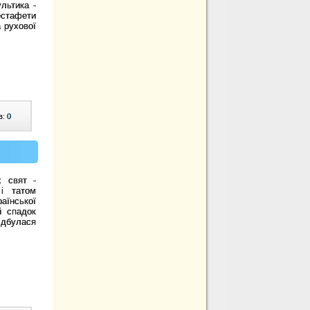
льтика -
естафети
 рухової
в:
0
х свят -
і татом
аїнської
й спадок
булася