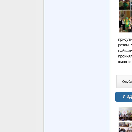
присутн
разом з
найваж
пройня
жива іс
Опублі
У ЗД