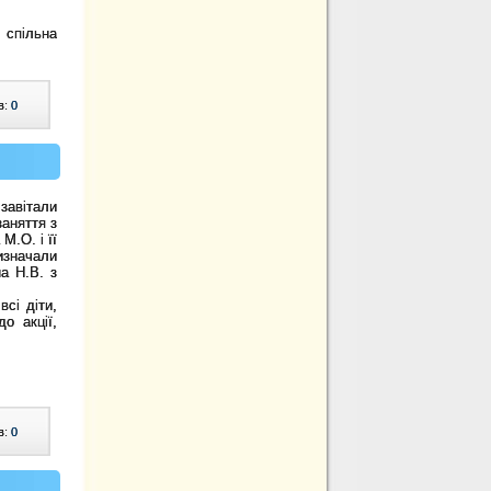
 спільна
в:
0
 завітали
заняття з
М.О. і її
изначали
а Н.В. з
сі діти,
о акції,
в:
0