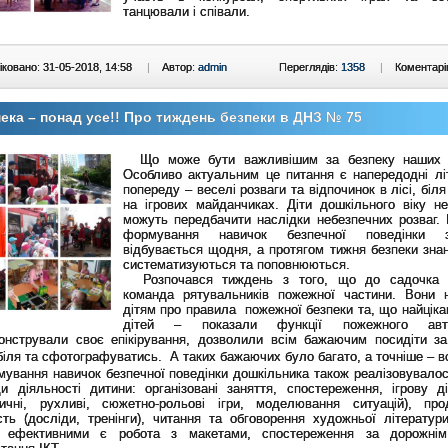
танцювали і співали.
ковано: 31-05-2018, 14:58
|
Автор:
admin
Переглядів:
1358
|
Коментарі
ека – понад усе!! Про тиждень безпеки в ДНЗ № 75
Що може бути важливішим за безпеку наших
Особливо актуальним це питання є напередодні лі
попереду – веселі розваги та відпочинок в лісі, біл
на ігрових майданчиках. Діти дошкільного віку н
можуть передбачити наслідки небезпечних розваг. 
формування навичок безпечної поведінки з
відбувається щодня, а протягом тижня безпеки знан
систематизуються та поповнюються.
Розпочався тиждень з того, що до садочка з
команда рятувальників пожежної частини. Вони 
дітям про правила пожежної безпеки та, що найціка
дітей – показали функції пожежного авто
онстрували своє епікірування, дозволили всім бажаючим посидіти з
іля та сфотографуватись. А таких бажаючих було багато, а точніше – всі
ання навичок безпечної поведінки дошкільника також реалізовувало
и діяльності дитини: організовані заняття, спостереження, ігрову ді
тичні, рухливі, сюжетно-рольові ігри, моделювання ситуацій), про
ість (досліди, тренінги), читання та обговорення художньої літерату
 ефективними є робота з макетами, спостереження за дорожнім