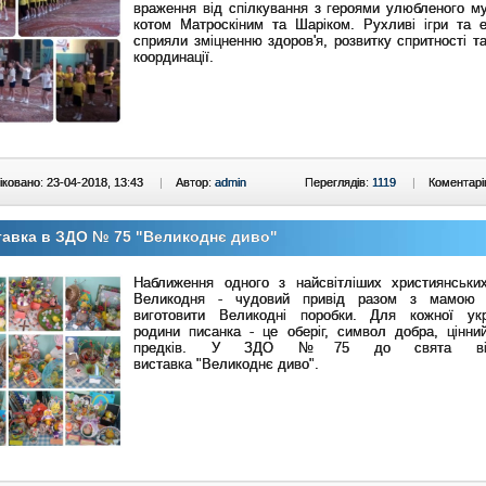
враження від спілкування з героями улюбленого му
котом Матроскіним та Шаріком. Рухливі ігри та 
сприяли зміцненню здоров'я, розвитку спритності та
координації.
ковано: 23-04-2018, 13:43
|
Автор:
admin
Переглядів:
1119
|
Коментарі
авка в ЗДО № 75 "Великоднє диво"
Наближення одного з найсвітліших християнськи
Великодня - чудовий привід разом з мамою 
виготовити Великодні поробки. Для кожної укр
родини писанка - це оберіг, символ добра, цінни
предків. У ЗДО №75 до свята від
виставка
"Великоднє диво".