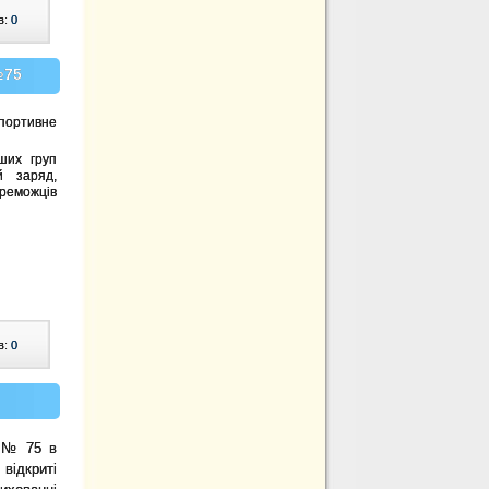
в:
0
№75
портивне
ших груп
й заряд,
реможців
в:
0
и № 75 в
відкриті