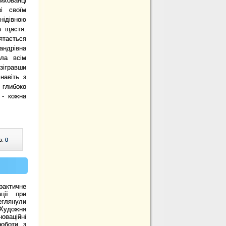
ихованці
і своїм
ідівною
а щастя.
ятається
андрівна
ала всім
озігравши
навіть з
глибоко
 - кожна
в:
0
рактичне
ації при
еглянули
"Художня
новаційні
роботи з