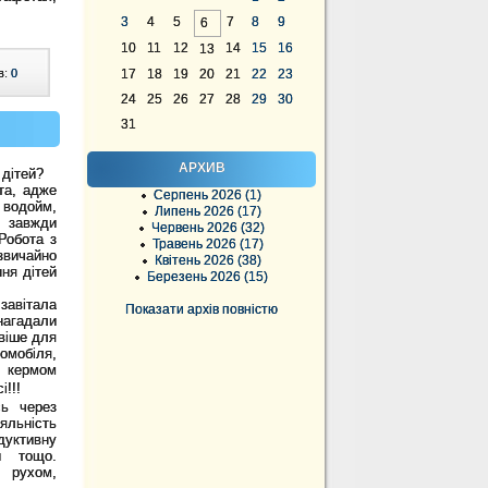
3
4
5
7
8
9
6
10
11
12
14
15
16
13
в:
0
17
18
19
20
21
22
23
24
25
26
27
28
29
30
31
АРХИВ
 дітей?
та, адже
Серпень 2026 (1)
я водойм,
Липень 2026 (17)
е завжди
Червень 2026 (32)
Робота з
Травень 2026 (17)
вичайно
Квітень 2026 (38)
ня дітей
Березень 2026 (15)
авітала
Показати архів повністю
нагадали
віше для
мобіля,
а кермом
!!!
сь через
яльність
дуктивну
ри тощо.
 рухом,