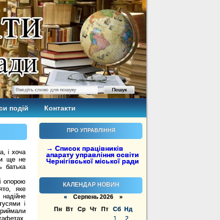
си подій
Контакти
ПРО УПРАВЛІННЯ
→ Список працівників
, і хоча
апарату управління освіти
ки ще не
Чернігівської міської ради
ь батька
і опорою
КАЛЕНДАР НОВИН
ято, яке
 надійне
«
Серпень 2026 »
тусями і
Пн
Вт
Ср
Чт
Пт
Сб
Нд
приймали
афетах,
1
2