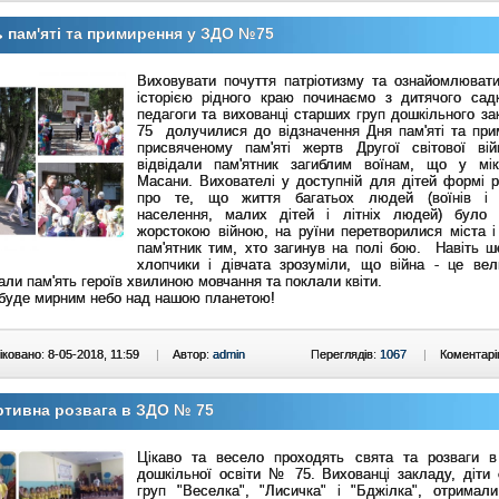
 пам'яті та примирення у ЗДО №75
Виховувати почуття патріотизму та ознайомлювати
історією рідного краю починаємо з дитячого сад
педагоги та вихованці старших груп дошкільного з
75 долучилися до відзначення Дня пам'яті та при
присвяченому пам'яті жертв Другої світової вій
відвідали пам'ятник загиблим воїнам, що у мік
Масани. Вихователі у доступній для дітей формі р
про те, що життя багатьох людей (воїнів і 
населення, малих дітей і літніх людей) було 
жорстокою війною, на руїни перетворилися міста і
пам'ятник тим, хто загинув на полі бою. Навіть ше
хлопчики і дівчата зрозуміли, що війна - це вел
ли пам'ять героїв хвилиною мовчання та поклали квіти.
буде мирним небо над нашою планетою!
ковано: 8-05-2018, 11:59
|
Автор:
admin
Переглядів:
1067
|
Коментарі
тивна розвага в ЗДО № 75
Цікаво та весело проходять свята та розваги в
дошкільної освіти № 75. Вихованці закладу, діти 
груп "Веселка", "Лисичка" і "Бджілка", отримали