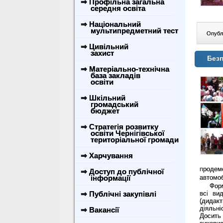
⇒ Профільна загальна
середня освіта
⇒ Національний
мультипредметний тест
Опублі
⇒ Цивільний
захист
Безп
⇒ Матеріально-технічна
база закладів
освіти
⇒ Шкільний
громадський
бюджет
⇒ Стратегія розвитку
освіти Чернігівської
територіальної громади
⇒ Харчування
продем
⇒ Доступ до публічної
інформації
автомоб
Формув
⇒ Публічні закупівлі
всі вид
(дидак
діяльн
⇒ Вакансії
Досить