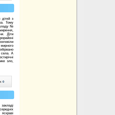
 дітей з
ка. Тому
акладу №
мирення,
ни. Діти
рорайоні
озповіли
мирного
обірвано
 села. А
стирічні
ике зло,
в:
0
 закладі
середніх
 яскраві