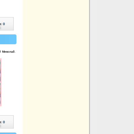
в:
0
|
ий Миколай.
в:
0
|