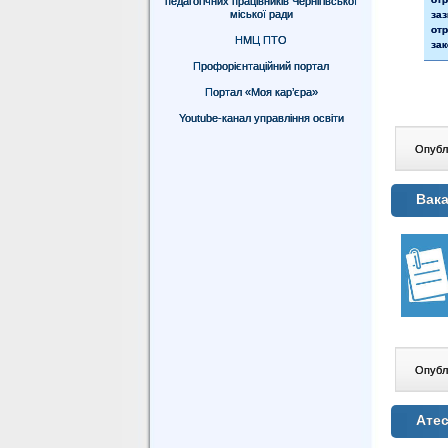
педагогічних працівників Чернігівської
міської ради
за
от
НМЦ ПТО
за
Профорієнтаційний портал
Портал «Моя кар’єра»
Youtube-канал управління освіти
Опублі
Вака
Опублі
Атес