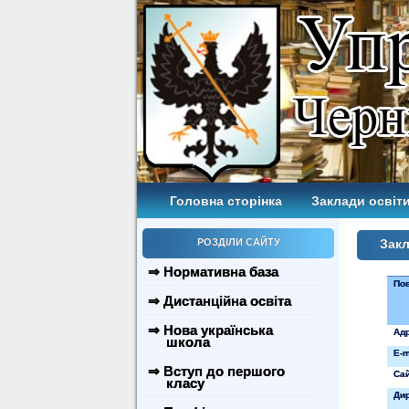
Головна сторінка
Заклади освіти
РОЗДІЛИ САЙТУ
Закл
⇒ Нормативна база
Пов
⇒ Дистанційна освіта
⇒ Нова українська
Ад
школа
E
-
m
⇒ Вступ до першого
Са
класу
Ди