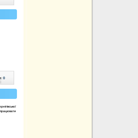
в:
0
|
нігівської
і працювати