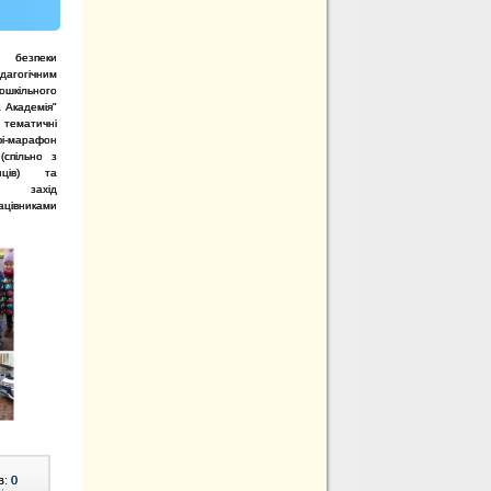
 безпеки
дагогічним
кільного
 Академія"
 тематичні
фі-марафон
(спільно з
нців) та
ий захід
івниками
в:
0