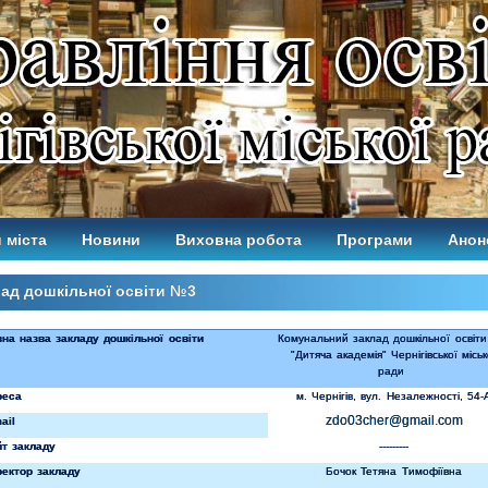
 міста
Новини
Виховна робота
Програми
Анон
ад дошкільної освіти №3
на назва закладу дошкільної освіти
Комунальний заклад дошкільної освіт
"Дитяча академія" Чернігівської міськ
ради
реса
м. Чернігів, вул. Незалежності, 54-
zdo03cher@gmail.com
ail
йт закладу
---------
ректор закладу
Бочок Тетяна Тимофіївна