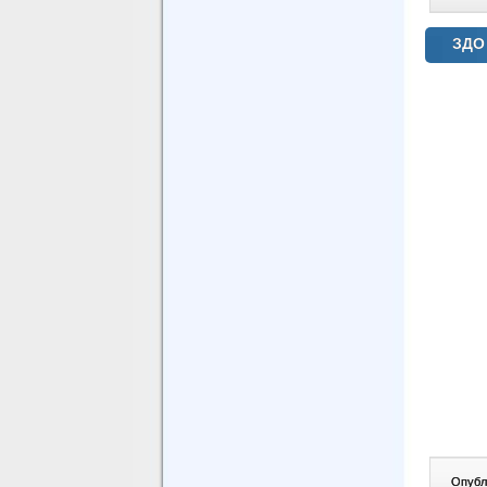
ЗДО 
Опублі