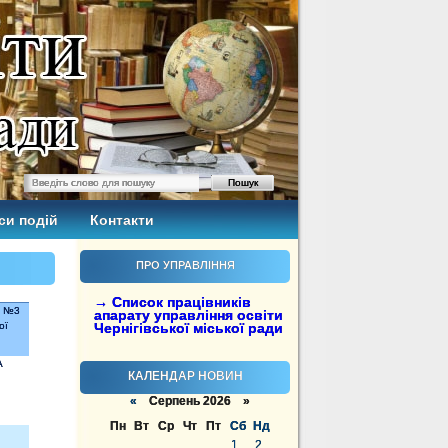
си подій
Контакти
ПРО УПРАВЛІННЯ
→ Список працівників
и №3
апарату управління освіти
ої
Чернігівської міської ради
А
КАЛЕНДАР НОВИН
«
Серпень 2026 »
Пн
Вт
Ср
Чт
Пт
Сб
Нд
1
2