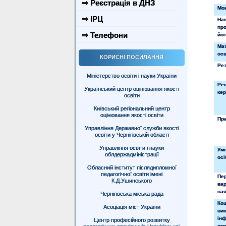
⇒ Реєстрація в ДНЗ
Мов
⇒ ІРЦ
На
пр
⇒ Телефони
йог
Ма
осв
КОРИСНІ ПОСИЛАННЯ
Рез
Міністерство освіти і науки України
Річ
Український центр оцінювання якості
кер
освіти
Київський регіональний центр
оцінювання якості освіти
Пр
Управління Державної служби якості
освіти у Чернігівській області
Управління освіти і науки
Ум
облдержадміністрації
осі
Обласний інститут післядипломної
педагогічної освіти імені
Пер
К.Д.Ушинського
ва
ная
Чернігівська міська рада
Ко
Асоціація міст України
ви
інф
Центр професійного розвитку
от