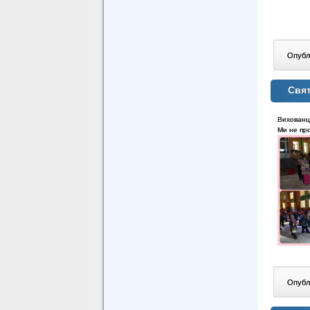
Опублі
Свя
Вихованці
Ми не про
Опублі