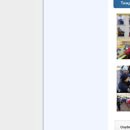
Тижд
Опублі