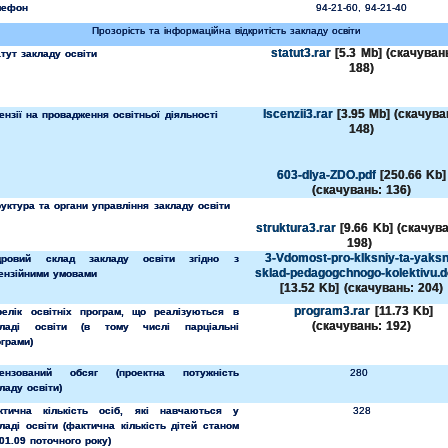
лефон
94-21-60, 94-21-40
Прозорість та інформаційна відкритість закладу освіти
statut3.rar
[5.3 Mb] (cкачуван
тут закладу освіти
188)
lscenzii3.rar
[3.95 Mb] (cкачува
ензії на провадження освітньої діяльності
148)
603-dlya-ZDO.pdf
[250.66 Kb]
(cкачувань: 136)
уктура та органи управління закладу освіти
struktura3.rar
[9.66 Kb] (cкачув
198)
3-Vdomost-pro-klksniy-ta-yaksn
дровий склад закладу освіти згідно з
sklad-pedagogchnogo-kolektivu.
цензійними умовами
[13.52 Kb] (cкачувань: 204)
program3.rar
[11.73 Kb]
релік освітніх програм, що реалізуються в
(cкачувань: 192)
кладі освіти (в тому числі парціальні
грами)
цензований обсяг (проектна потужність
280
ладу освіти)
ктична кількість осіб, які навчаються у
328
ладі освіти (фактична кількість дітей станом
01.09 поточного року)