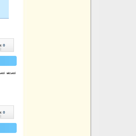
в:
0
|
кої міської
в:
0
|