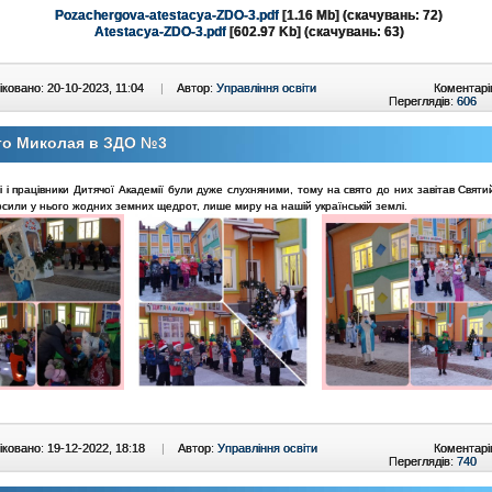
Pozachergova-atestacya-ZDO-3.pdf
[1.16 Mb] (cкачувань: 72)
Atestacya-ZDO-3.pdf
[602.97 Kb] (cкачувань: 63)
ковано: 20-10-2023, 11:04
|
Автор:
Управління освіти
Коментарі
Переглядів:
606
то Миколая в ЗДО №3
 і працівники Дитячої Академії були дуже слухняними, тому на свято до них завітав Свят
сили у нього жодних земних щедрот, лише миру на нашій українській землі.
ковано: 19-12-2022, 18:18
|
Автор:
Управління освіти
Коментарі
Переглядів:
740