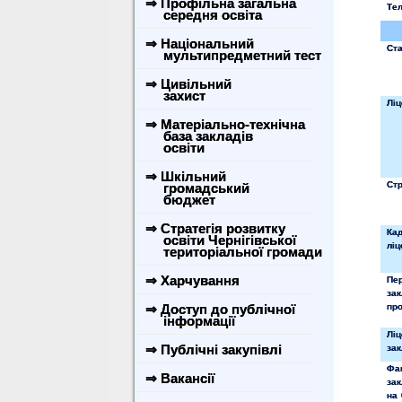
⇒ Профільна загальна
Те
середня освіта
⇒ Національний
Ста
мультипредметний тест
⇒ Цивільний
захист
Ліц
⇒ Матеріально-технічна
база закладів
освіти
⇒ Шкільний
Стр
громадський
бюджет
⇒ Стратегія розвитку
Ка
освіти Чернігівської
лі
територіальної громади
⇒ Харчування
Пе
за
⇒ Доступ до публічної
про
інформації
Лі
⇒ Публічні закупівлі
зак
Фа
⇒ Вакансії
зак
на 