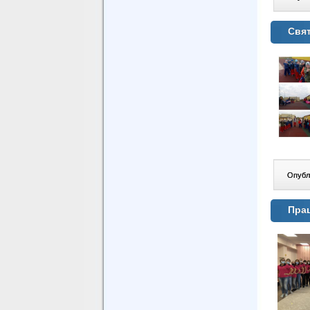
Свят
Опублі
Пра