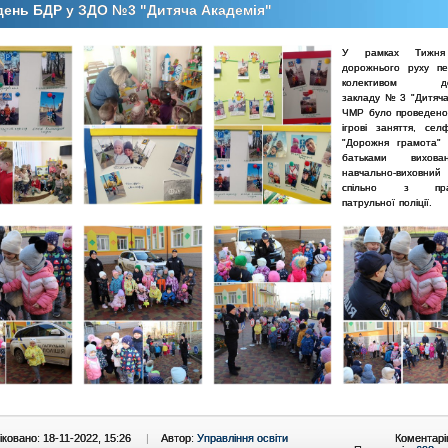
ень БДР у ЗДО №3 "Дитяча Академія"
У рамках Тижня
дорожнього руху пе
колективом дош
закладу № 3 "Дитяча
ЧМР було проведено
ігрові заняття, сел
"Дорожня грамота" 
батьками вихова
навчально-виховн
спільно з прац
патрульної поліції.
ковано: 18-11-2022, 15:26
|
Автор:
Управління освіти
Коментарі