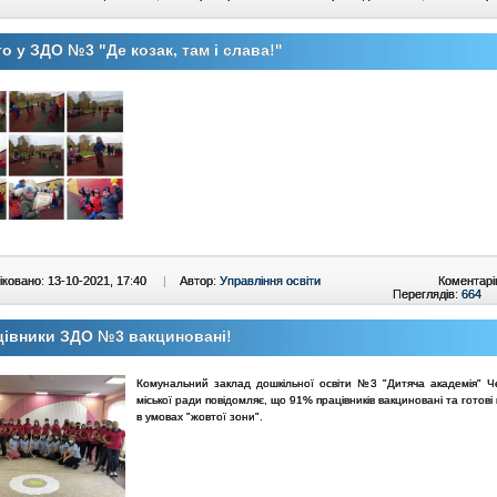
о у ЗДО №3 "Де козак, там і слава!"
ковано: 13-10-2021, 17:40
|
Автор:
Управління освіти
Коментарі
Переглядів:
664
цівники ЗДО №3 вакциновані!
Комунальний заклад дошкільної освіти №3 "Дитяча академія" Чер
міської ради повідомляє, що 91% працівників вакциновані та готов
в умовах "жовтої зони".