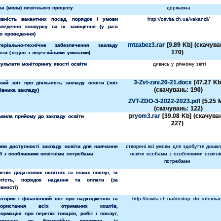
а (мови) освітнього процесу
державна
явність вакантних посад, порядок і умови
http://osvita.ch.ua/vakancii/
оведення конкурсу на їх заміщення (у разі
о проведення)
mtzabez3.rar
[9.89 Kb] (cкачува
теріально-технічне забезпечення закладу
170)
іти (згідно з ліцензійними умовами)
ультати моніторингу якості освіти
дивись у річному звіті
3-Zvt-zav.20-21.docx
[47.27 Kb
ний звіт про діяльність закладу освіти (звіт
(cкачувань: 190)
івника закладу)
ZVT-ZDO-3-2022-2023.pdf
[5.25 
(cкачувань: 122)
pryom3.rar
[39.08 Kb] (cкачува
авила прийому до закладу освіти
227)
ови доступності закладу освіти для навчання
створені всі умови для здобуття дошкл
б з особливими освітніми потребами
освіти особами з особливими освітн
потребами
елік додаткових освітніх та інших послуг, їх
-
ртість, порядок надання та оплати (за
вності)
шторис і фінансовий звіт про надходження та
http://osvita.ch.ua/dostup_do_informaci
користання всіх отриманих коштів,
ормацію про перелік товарів, робіт і послуг,
риманих як благодійна допомога, із