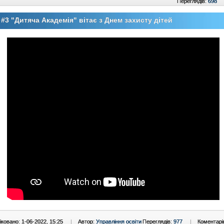
Переглядів:
698
#3 "Дитяча Академія" вітає з Днем захисту дітей
ковано: 1-06-2022, 15:25
|
Автор:
Управління освіти
Переглядів:
977
|
Коментарі