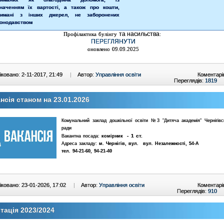
значенням їх вартості, а також про кошти,
римані з інших джерел, не заборонених
конодавством
та насильства
Профілактика булінгу
:
ПЕРЕГЛЯНУТИ
оновлено 09.09.2025
ковано: 2-11-2017, 21:49
|
Автор:
Управління освіти
Коментарі
Переглядів:
1819
нсія станом на 23.01.2026
Комунальний заклад дошкільної освіти №3 "Дитяча академія" Чернігівсь
ради
- 1 ст.
Вакантна посада:
комірник
Адреса закладу:
м. Чернігів, вул.
вул. Незалежності, 54-А
тел.
94-21-60, 94-21-40
ковано: 23-01-2026, 17:02
|
Автор:
Управління освіти
Коментарі
Переглядів:
910
тація 2023/2024