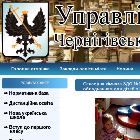
Головна сторінка
Заклади освіти міста
Новини
РОЗДІЛИ САЙТУ
Сенсорна кімната ЗДО №
обладнанням для дітей з
⇒ Нормативна база
⇒ Дистанційна освіта
⇒ Нова українська
школа
⇒ Вступ до першого
класу