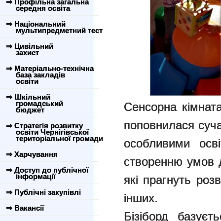
⇒ Профільна загальна
середня освіта
⇒ Національний
мультипредметний тест
⇒ Цивільний
захист
⇒ Матеріально-технічна
база закладів
освіти
⇒ Шкільний
громадський
Сенсорна кімна
бюджет
поповнилася суч
⇒ Стратегія розвитку
освіти Чернігівської
територіальної громади
особливими осв
⇒ Харчування
створенню умов д
⇒ Доступ до публічної
інформації
які прагнуть роз
⇒ Публічні закупівлі
інших.
⇒ Вакансії
Бізіборд базуєт