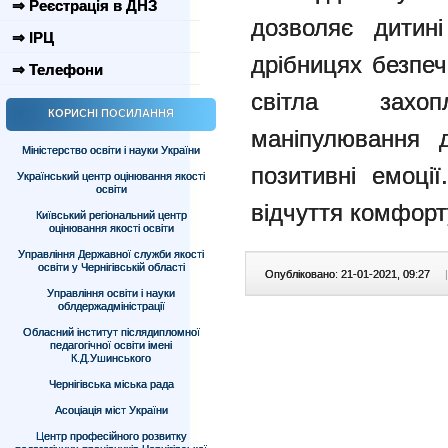
⇒ Реєстрація в ДНЗ
дозволяє дитині
⇒ ІРЦ
дрібницях безпеч
⇒ Телефони
світла захо
КОРИСНІ ПОСИЛАННЯ
маніпулювання 
Міністерство освіти і науки України
позитивні емоці
Український центр оцінювання якості
освіти
відчуття комфорт
Київський регіональний центр
оцінювання якості освіти
Управління Державної служби якості
освіти у Чернігівській області
Опубліковано: 21-01-2021, 09:27
|
Управління освіти і науки
облдержадміністрації
Обласний інститут післядипломної
педагогічної освіти імені
К.Д.Ушинського
Чернігівська міська рада
Асоціація міст України
Центр професійного розвитку