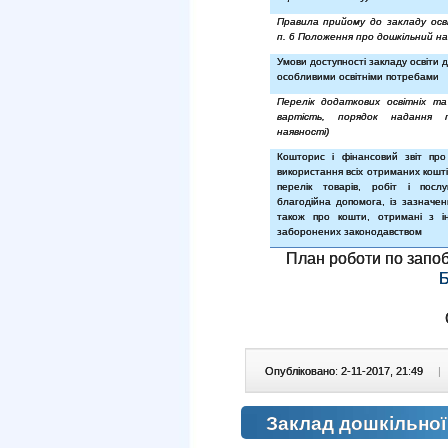
Правила прийому до закладу осві
п. 6 Положення про дошкільний на
Умови доступності закладу освіти д
особливими освітніми потребами
Перелік додаткових освітніх та
вартість, порядок надання
наявності)
Кошторис і фінансовий звіт пр
використання всіх отриманих кошт
перелік товарів, робіт і посл
благодійна допомога, із зазначен
також про кошти, отримані з 
заборонених законодавством
План роботи по запоб
Б
Опубліковано: 2-11-2017, 21:49
|
Заклад дошкільної