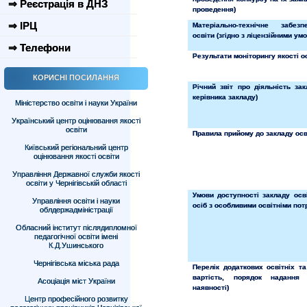
⇒ Реєстрація в ДНЗ
проведення)
⇒ ІРЦ
Матеріально-технічне забез
освіти (згідно з ліцензійними ум
⇒ Телефони
Результати моніторингу якості о
КОРИСНІ ПОСИЛАННЯ
Річний звіт про діяльність зак
керівника закладу)
Міністерство освіти і науки України
Український центр оцінювання якості
освіти
Правила прийому до закладу осв
Київський регіональний центр
оцінювання якості освіти
Управління Державної служби якості
освіти у Чернігівській області
Умови доступності закладу осв
Управління освіти і науки
осіб з особливими освітніми по
облдержадміністрації
Обласний інститут післядипломної
педагогічної освіти імені
К.Д.Ушинського
Чернігівська міська рада
Перелік додаткових освітніх та
вартість, порядок надання
Асоціація міст України
наявності)
Центр професійного розвитку