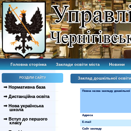
Головна сторінка
Заклади освіти міста
Новини
РОЗДІЛИ САЙТУ
Заклад дошкільної освіт
⇒ Нормативна база
Повна назва закладу дошкільної 
⇒ Дистанційна освіта
⇒ Нова українська
школа
Адреса
⇒ Вступ до першого
класу
E
-
mail
Сайт закладу