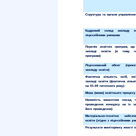
Структура та органи управління
Кадровий склад закладу о
ліцензійними умовами
Перелік освітніх програм, що
закладі освіти (в тому чи
програми)
Ліцензований обсяг (проек
закладу освіти)
Фактична кількість осіб, я
закладі освіти (фактична кільк
на 01.09 поточного року)
Мова (мови) освітнього процесу
Наявність вакантних посад, 
проведення конкурсу на їх за
його проведення)
Матеріально-технічне забез
освіти (згідно з ліцензійними у
Результати моніторингу якості о