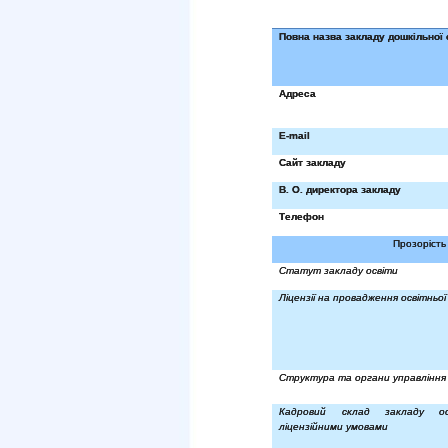
Повна назва закладу дошкільної 
Адреса
E
-
mail
Сайт закладу
В. О. директора закладу
Телефон
Прозорість 
Статут закладу освіти
Ліцензії на провадження освітньої
Структура та органи управління 
Кадровий склад закладу о
ліцензійними умовами