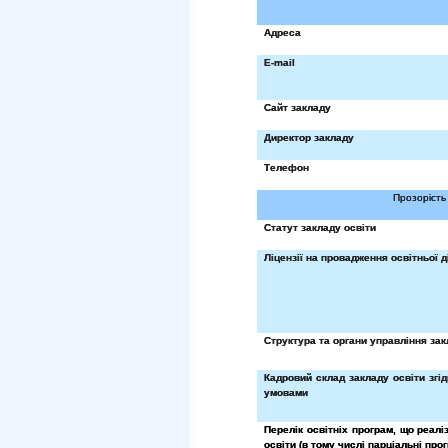
Адреса
E
-
mail
Сайт закладу
Директор закладу
Телефон
Прозорість 
Статут закладу освіти
Ліцензії на провадження освітньої д
Структура та органи управління зак
Кадровий склад закладу освіти згід
умовами
Перелік освітніх програм, що реалі
освіти (в тому числі парціальні про