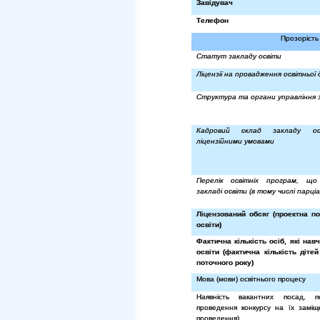
Завідувач
Телефон
Прозорість 
Статут закладу освіти
Ліцензії на провадження освітньої 
Структура та органи управління 
Кадровий склад закладу ос
ліцензійними умовами
Перелік освітніх програм, що
закладі освіти (в тому числі парці
Ліцензований обсяг (проектна по
освіти)
Фактична кількість осіб, які нав
освіти (фактична кількість діте
поточного року)
Мова (мови) освітнього процесу
Наявність вакантних посад, 
проведення конкурсу на їх заміщ
проведення)