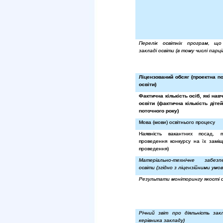
Перелік освітніх програм, що
закладі освіти (в тому числі парц
Ліцензований обсяг (проектна п
освіти)
Фактична кількість осіб, які нав
освіти (фактична кількість діте
поточного року)
Мова (мови) освітнього процесу
Наявність вакантних посад, 
проведення конкурсу на їх заміщ
проведення)
Матеріально-технічне забез
освіти (згідно з ліцензійними умо
Результати моніторингу якості 
Річний звіт про діяльність зак
керівника закладу)