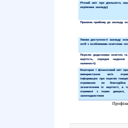
Річний звіт про діяльність зак
керівника закладу)
Правила прийому до закладу ос
Умови доступності закладу осв
осіб з особливими освітніми по
Перелік додаткових освітніх та
вартість, порядок надання
наявності)
Кошторис і фінансовий звіт пр
використання всіх отри
інформацію про перелік товарів
отриманих як благодійна
зазначенням їх вартості, а т
отримані з інших джерел, 
законодавством
Профіла