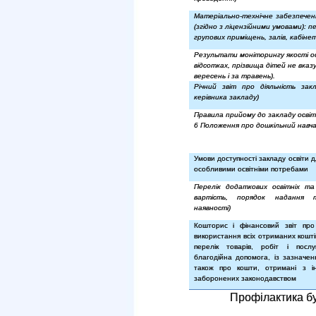
Матеріально-технічне забезпечен
(згідно з ліцензійними умовами): п
групових приміщень, залів, кабінет
Результати моніторингу якості ос
відсотках, прізвища дітей не вказ
вересень і за травень).
Річний звіт про діяльність закл
керівника закладу)
Правила прийому до закладу освіти
6 Положення про дошкільний навча
Умови доступності закладу освіти д
особливими освітніми потребами
Перелік додаткових освітніх та 
вартість, порядок надання
наявності)
Кошторис і фінансовий звіт пр
використання всіх отриманих кошт
перелік товарів, робіт і посл
благодійна допомога, із зазначен
також про кошти, отримані з і
заборонених законодавством
Профілактика бу