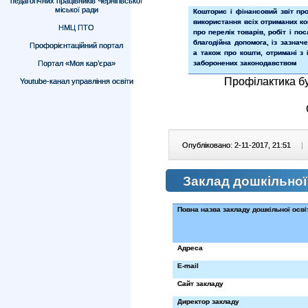
педагогічних працівників Чернігівської
міської ради
Кошторис і фінансовий звіт пр
використання всіх отриманих ко
НМЦ ПТО
про перелік товарів, робіт і по
благодійна допомога, із зазначе
Профорієнтаційний портал
а також про кошти, отримані з 
Портал «Моя кар’єра»
заборонених законодавством
Профілактика бу
Youtube-канал управління освіти
Опубліковано: 2-11-2017, 21:51
|
Заклад дошкільної
Повна назва закладу дошкільної осві
Адреса
E
-
mail
Сайт закладу
Директор закладу