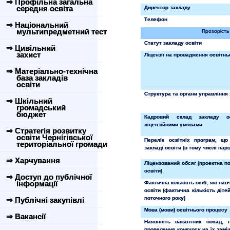
⇒ Профільна загальна
середня освіта
Директор закладу
Телефон
⇒ Національний
мультипредметний тест
Прозорість 
Статут закладу освіти
⇒ Цивільний
захист
Ліцензії на провадження освітнь
⇒ Матеріально-технічна
база закладів
освіти
Структура та органи управління 
⇒ Шкільний
громадський
бюджет
Кадровий склад закладу о
ліцензійними умовами
⇒ Стратегія розвитку
освіти Чернігівської
Перелік освітніх програм, що
територіальної громади
закладі освіти (в тому числі пар
⇒ Харчування
Ліцензований обсяг (проектна п
освіти)
⇒ Доступ до публічної
інформації
Фактична кількість осіб, які на
освіти (фактична кількість діте
поточного року)
⇒ Публічні закупівлі
Мова (мови) освітнього процесу
⇒ Вакансії
Наявність вакантних посад, 
проведення конкурсу на їх заміщ