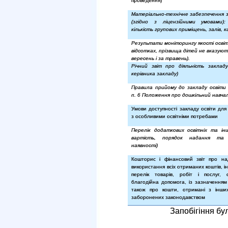
проведення)
Матеріально-технічне забезпечення з
(згідно з ліцензійними умовами)
кількість групових приміщень, залів, к
Результати моніторингу якості освіти
відсотках, прізвища дітей не вказуют
вересень і за травень).
Річний звіт про діяльність закладу
керівника закладу)
Правила прийому до закладу освіти (
п. 6 Положення про дошкільний навча
Умови доступності закладу освіти для
з особливими освітніми потребами
Перелік додаткових освітніх та інш
вартість, порядок надання та
наявності)
Кошторис і фінансовий звіт про н
використання всіх отриманих коштів, 
перелік товарів, робіт і послуг,
благодійна допомога, із зазначенням 
також про кошти, отримані з інши
заборонених законодавством
Запобігіння бу