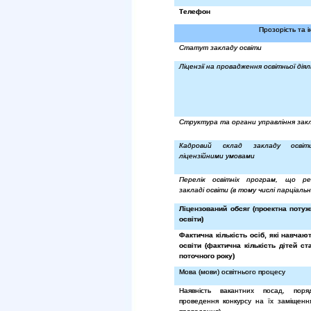
Телефон
Прозорість та і
Статут закладу освіти
Ліцензії на провадження освітньої дія
Структура та органи управління закл
Кадровий склад закладу осві
ліцензійними умовами
Перелік освітніх програм, що ре
закладі освіти (в тому числі парціаль
Ліцензований обсяг (проектна потуж
освіти)
Фактична кількість осіб, які навчаю
освіти (фактична кількість дітей ст
поточного року)
Мова (мови) освітнього процесу
Наявність вакантних посад, пор
проведення конкурсу на їх заміщення