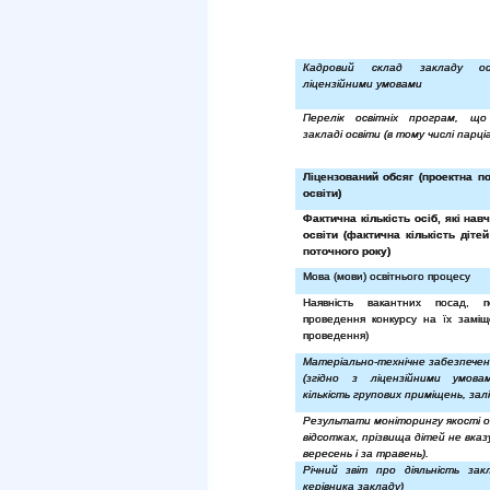
Кадровий склад закладу о
ліцензійними умовами
Перелік освітніх програм, що
закладі освіти (в тому числі парці
Ліцензований обсяг (проектна п
освіти)
Фактична кількість осіб, які нав
освіти (фактична кількість діте
поточного року)
Мова (мови) освітнього процесу
Наявність вакантних посад, 
проведення конкурсу на їх заміщ
проведення)
Матеріально-технічне забезпечен
(згідно з ліцензійними умова
кількість групових приміщень, залі
Результати моніторингу якості ос
відсотках, прізвища дітей не вказ
вересень і за травень).
Річний звіт про діяльність зак
керівника закладу)