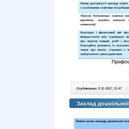
Умови доступності закладу освіти
з особливими освітніми потребам
Перелік додаткових освітніх та
вартість, порядок надання
наявності)
Кошторис і фінансовий звіт пр
використання всіх отриманих ко
про перелік товарів, робіт і пос
благодійна допомога, із зазначен
також про кошти, отримані з 
заборонених законодавством
Профіла
Опубліковано: 2-11-2017, 21:47
|
Заклад дошкільної
Повна назва закладу дошкільної осв