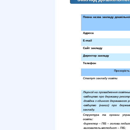
Повна назва закладу дошкільно
Адреса
E-mail
Сайт закладу
Директор закладу
Телефон
Прозорість 
Статут закладу освіти
Ліцензії на провадження освітньо
-
свідоцтво про державну реєстр
-довідка з єдиного державного 
-свідцтво (наказ) про держа
закладу.
Структура та органи управ
освіти
:
-директор – ПІБ – голова педаго
-вихователь-методист – ПІБ;