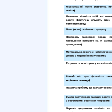
Ліцензований обсяг (
проектна по
освіти)
Фактична кількість осіб, які нав
освіти (
фактична кількість дітей
поточного року)
Мова (мови) освітнього процесу
Наявність вакантних посад, п
проведення конкурсу на їх заміще
проведення)
Матеріально-технічне забезпеченн
(згідно з ліцензійними умовами)
Результати моніторингу якості осві
Річний звіт про діяльність закл
керівника закладу)
Правила прийому до закладу освіти
Умови доступності закладу освіти 
з особливими освітніми потребами
Перелік додаткових освітніх та 