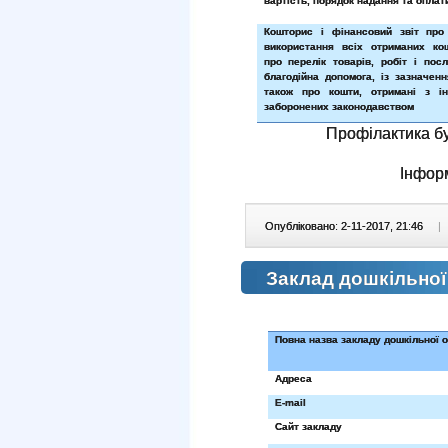
вартість, порядок надання та оплати
Кошторис і фінансовий звіт про
використання всіх отриманих ко
про перелік товарів, робіт і пос
благодійна допомога, із зазначенн
також про кошти, отримані з і
заборонених законодавством
Профілактика бу
Інфор
Опубліковано: 2-11-2017, 21:46
|
Заклад дошкільної
Повна назва закладу дошкільної о
Адреса
E
-
mail
Сайт закладу