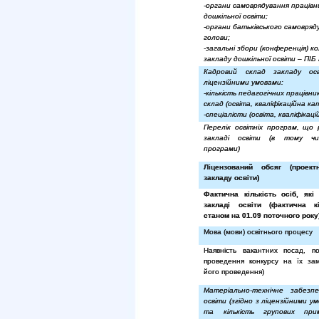
-органи самоврядування працівн
дошкільної освіти;
-органи батьківського самовряд
голови;
-загальні збори (конференція) к
закладу дошкільної освіти – ПІБ
Кадровий склад закладу ос
ліцензійними умовами:
-кількість педагогічних працівникі
склад (освіта, кваліфікаційна кат
-спеціалісти (освіта, кваліфікаці
Перелік освітніх програм, що 
закладі освіти (в тому чис
програми)
Ліцензований обсяг (проект
закладу освіти)
Фактична кількість осіб, як
закладі освіти (фактична кі
станом на 01.09 поточного року
Мова (мови) освітнього процесу
Наявність вакантних посад, п
проведення конкурсу на їх зам
його проведення)
Матеріально-технічне забезп
освіти (згідно з ліцензійними ум
та кількість групових прим