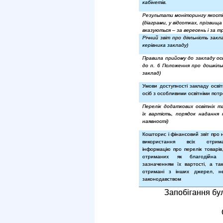
кабінетів.
Результати моніторингу якості
(діаграми, у відсотках, прізвища
вказуються – за вересень і за т
Річний звіт про діяльність закла
керівника закладу)
Правила прийому до закладу осв
до п. 6 Положення про дошкіль
заклад)
Умови доступності закладу осві
осіб з особливими освітніми пот
Перелік додаткових освітніх т
їх вартість, порядок надання
наявності)
Кошторис і фінансовий звіт про
використання всіх отрим
інформацію про перелік товарів, 
отриманих як благодійна 
зазначенням їх вартості, а та
отримані з інших джерел, н
законодавством
Запобігання бул