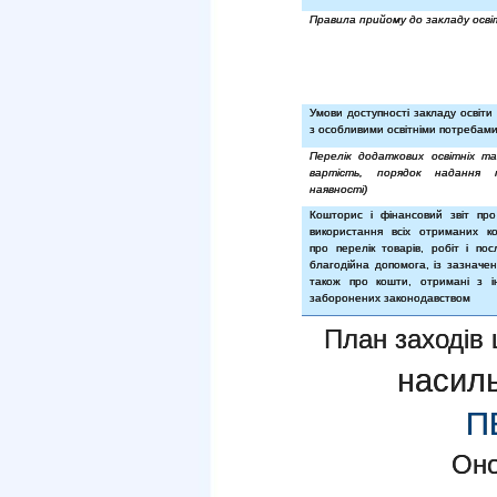
Правила прийому до закладу осві
Умови доступності закладу освіти
з особливими освітніми потребам
Перелік додаткових освітніх та
вартість, порядок надання
наявності)
Кошторис і фінансовий звіт пр
використання всіх отриманих ко
про перелік товарів, робіт і пос
благодійна допомога, із зазначен
також про кошти, отримані з 
заборонених законодавством
План заходів 
насил
П
Оно