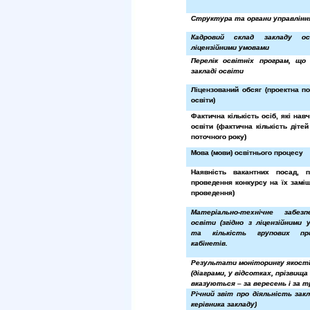
Структура та органи управління
Кадровий склад закладу ос
ліцензійними умовами
Перелік освітніх програм, що
закладі освіти
Ліцензований обсяг (проектна п
освіти)
Фактична кількість осіб, які нав
освіти (фактична кількість діте
поточного року)
Мова (мови) освітнього процесу
Наявність вакантних посад, 
проведення конкурсу на їх заміщ
проведення)
Матеріально-технічне забезп
освіти (згідно з ліцензійними 
та кількість групових при
кабінетів.
Результати моніторингу якості
(діаграми, у відсотках, прізвища
вказуються – за вересень і за т
Річний звіт про діяльність зак
керівника закладу)