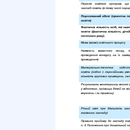
Перелік освітніх програм, що
закладі освіти (в тому числі парц
Ліцензований обсяг (проектна п
освіти)
Фактична кількість осіб, які нав
освіти (фактична кількість діте
поточного року)
Мова (мови) освітнього процесу
Наявність вакантних посад, 
проведення конкурсу на їх заміщ
проведення)
Матеріально-технічне забез
освіти (згідно з ліцензійними ум
кількість групових приміщень, залі
Результати моніторингу якості о
у відсотках, прізвища дітей не в
вересень і за травень).
Річний звіт про діяльність зак
керівника закладу)
Правила прийому до закладу осві
п. 6 Положення про дошкільний н