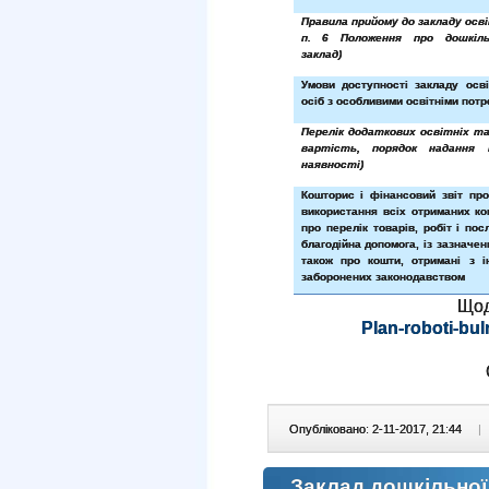
Правила прийому до закладу осві
п. 6 Положення про дошкіль
заклад)
Умови доступності закладу осв
осіб з особливими освітніми пот
Перелік додаткових освітніх та
вартість, порядок надання
наявності)
Кошторис і фінансовий звіт пр
використання всіх отриманих ко
про перелік товарів, робіт і пос
благодійна допомога, із зазначен
також про кошти, отримані з 
заборонених законодавством
Щод
Plan-roboti-bu
Опубліковано: 2-11-2017, 21:44
|
Заклад дошкільної