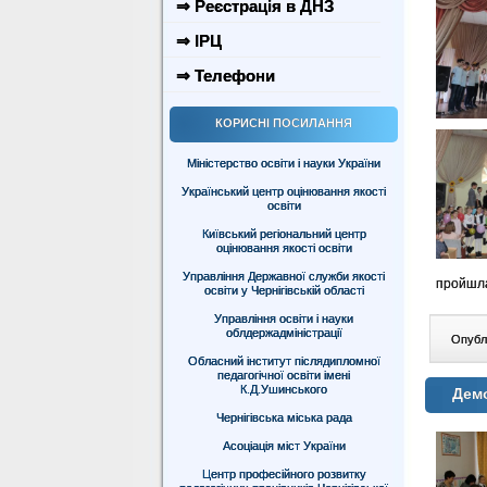
⇒ Реєстрація в ДНЗ
⇒ ІРЦ
⇒ Телефони
КОРИСНІ ПОСИЛАННЯ
Міністерство освіти і науки України
Український центр оцінювання якості
освіти
Київський регіональний центр
оцінювання якості освіти
Управління Державної служби якості
пройшла
освіти у Чернігівській області
Управління освіти і науки
облдержадміністрації
Опублі
Обласний інститут післядипломної
педагогічної освіти імені
К.Д.Ушинського
Дем
Чернігівська міська рада
Асоціація міст України
Центр професійного розвитку