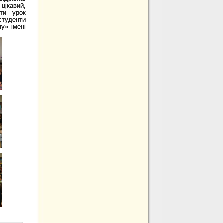
ікавий,
ти урок
туденти
му» імені