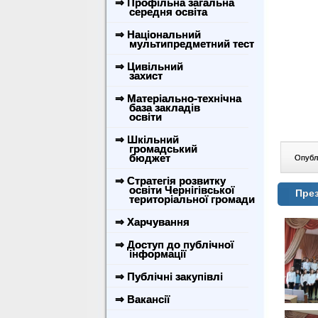
⇒ Профільна загальна
середня освіта
⇒ Національний
мультипредметний тест
⇒ Цивільний
захист
⇒ Матеріально-технічна
база закладів
освіти
⇒ Шкільний
громадський
бюджет
Опублі
⇒ Стратегія розвитку
освіти Чернігівської
През
територіальної громади
⇒ Харчування
⇒ Доступ до публічної
інформації
⇒ Публічні закупівлі
⇒ Вакансії