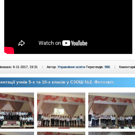
ковано: 6-11-2017, 19:31
|
Автор:
Управління освіти
Переглядів:
986
|
Коментарі
ентації учнів 5-х та 10-х класів у СЗОШ №2. Фотозвіт.