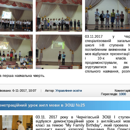
03.11.2017 у Черніг
спеціалізованій загальн
школі І-ІІІ ступен
поглибленим вивченням і
мов відбулася презентації 
і 10-х класів.
продемонстрували, як
згуртуватися за два
спільного навчання, розп
 перша навчальна чверть.
ковано: 6-11-2017, 10:07
|
Автор:
Управління освіти
Коментарі
Переглядів:
1000
онстраційний урок англ мови в ЗОШ №25
03.11. 2017 року в Чернігівській ЗОШ І ступ
відбувся демонстраційний урок з англійської мо
класі за темою
“
My
Family
Birthday
”
, який провела 
методист вищої категорії Іванішина Ліля Олекса