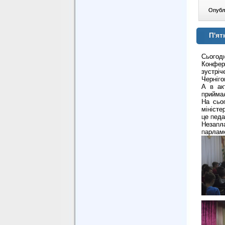
Опублі
П'ят
Сьогодн
Конфере
зустріч
Черніго
А в ак
приймал
На сьог
міністе
це педа
Незапл
парламе