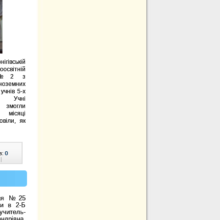
івській
оосвітній
ів №2 з
ноземних
учнів 5-х
 Учні
 змогли
 місяці
овіли, як
в:
0
|
еня №25
ви в 2-Б
учитель-
ндрівна.