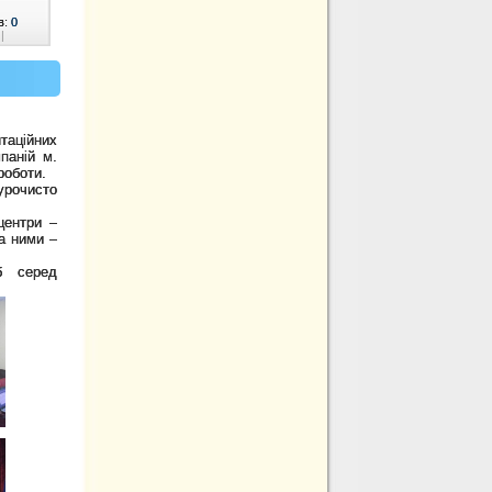
в:
0
|
таційних
паній м.
роботи.
урочисто
.
центри –
за ними –
б серед