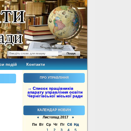
си подій
Контакти
ПРО УПРАВЛІННЯ
→ Список працівників
апарату управління освіти
Чернігівської міської ради
КАЛЕНДАР НОВИН
«
Листопад 2017
»
Пн
Вт
Ср
Чт
Пт
Сб
Нд
1
2
3
4
5