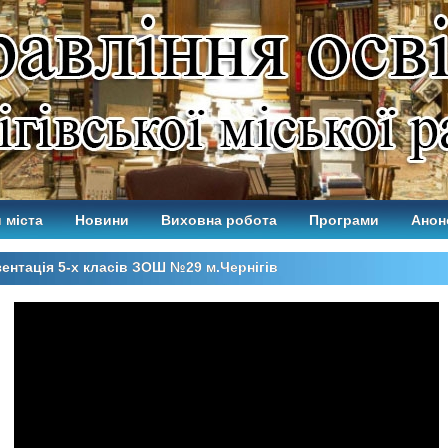
 міста
Новини
Виховна робота
Програми
Анон
ентація 5-х класів ЗОШ №29 м.Чернігів