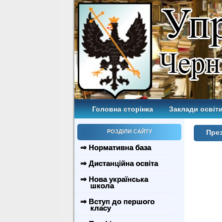
Головна сторінка
Заклади освіти
РОЗДІЛИ САЙТУ
През
⇒ Нормативна база
⇒ Дистанційна освіта
⇒ Нова українська
школа
⇒ Вступ до першого
класу