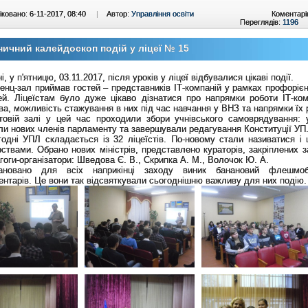
ковано: 6-11-2017, 08:40
|
Автор:
Управління освіти
Коментарі
Переглядів:
1196
ничний калейдоскоп подій у ліцеї № 15
і, у п'ятницю, 03.11.2017, після уроків у ліцеї відбувалися цікаві події.
нц-зал приймав гостей – представників ІТ-компаній у рамках профорієн
ей. Ліцеїстам було дуже цікаво дізнатися про напрямки роботи ІТ-ком
ва, можливість стажування в них під час навчання у ВНЗ та напрямки їх 
товій залі у цей час проходили збори учнівського самоврядування: 
и нових членів парламенту та завершували редагування Конституції УП
одні УПЛ складається із 32 ліцеїстів. По-новому стали називатися і 
рствами. Обрано нових міністрів, представлено кураторів, закріплених 
гоги-організатори: Шведова Є. В., Скрипка А. М., Волочок Ю. А.
ановано для всіх наприкінці заходу виник банановий флешмо
нтарів. Це вони так відсвяткували сьогоднішню важливу для них подію.