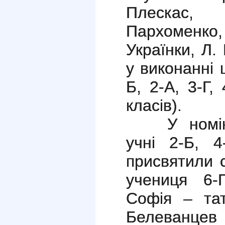
Плескас,
Пархоменк
Українки, Л
у виконанні 
Б, 2-А, 3-Г,
класів).
У номінац
учні 2-Б, 
присвятили с
учениця 6-
Софія – тат
Белеванце