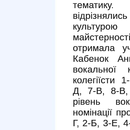
тематику. 
відрізнял
культур
майстерност
отримала у
Кабенок Ан
вокальної
колегіїсти 1-
Д, 7-В, 8-В,
рівень во
номінації пр
Г, 2-Б, 3-Е, 4