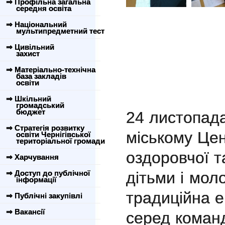
⇒ Профільна загальна
середня освіта
⇒ Національний
мультипредметний тест
⇒ Цивільний
захист
⇒ Матеріально-технічна
база закладів
освіти
⇒ Шкільний
громадський
бюджет
24 листопада
⇒ Стратегія розвитку
міському Цен
освіти Чернігівської
територіальної громади
оздоровчої т
⇒ Харчування
⇒ Доступ до публічної
дітьми і мо
інформації
традиційна е
⇒ Публічні закупівлі
⇒ Вакансії
серед команд