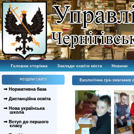
Головна сторінка
Заклади освіти міста
Новини
РОЗДІЛИ САЙТУ
Екологічна гра-змагання
⇒ Нормативна база
⇒ Дистанційна освіта
⇒ Нова українська
школа
⇒ Вступ до першого
класу