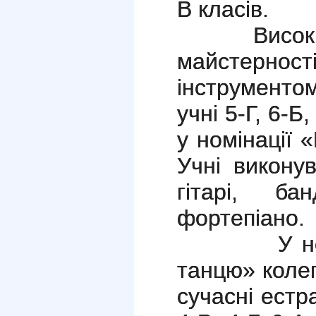
В класів.
Високий р
майстерност
інструмент
учні 5-Г, 6-Б,
у номінації 
Учні викону
гітарі, ба
фортепіано.
У номінац
танцю» колег
сучасні естра