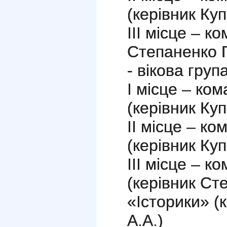
(керівник Купр
ІІІ місце – к
Степаненко Г
- вікова груп
І місце – ко
(керівник Куп
ІІ місце – к
(керівник Куп
ІІІ місце – 
(керівник Ст
«Історики» (
А.А.)