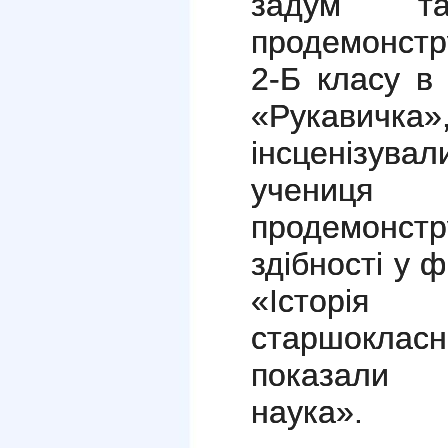
задум т
продемонстр
2-Б класу в
«Рукавичк
інсценізува
учениц
продемонстр
здібності у 
«Історія 
старшокла
показали 
наука».