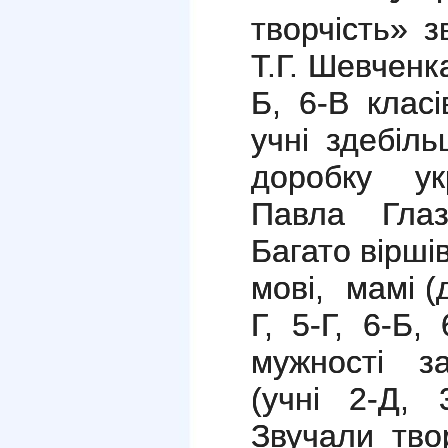
творчість» з
Т.Г. Шевченка
Б, 6-В класі
учні здебіл
доробку ук
Павла Глаз
Багато вірші
мові, мамі (ді
Г, 5-Г, 6-Б,
мужності за
(учні 2-Д, 
Звучали тво