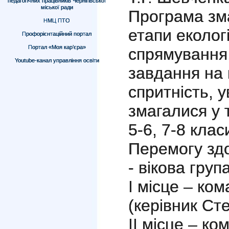
педагогічних працівників Чернігівської
міської ради
Програма зм
НМЦ ПТО
етапи еколог
Профорієнтаційний портал
Портал «Моя кар’єра»
спрямування,
Youtube-канал управління освіти
завдання на 
спритність, у
змагалися у т
5-6, 7-8 клас
Перемогу зд
- вікова груп
І місце – ко
(керівник Сте
ІІ місце – к