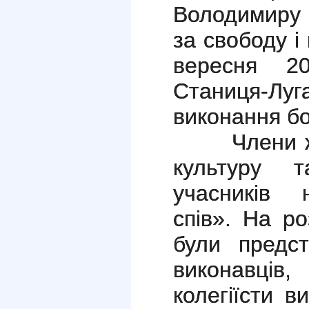
Володимиру 
за свободу і
вересня 2
Станиця-Л
виконання б
Члени журі
культуру т
учасників 
спів». На р
були предст
виконавців
колегіїсти в