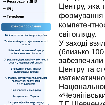
⇒ Реєстрація в ДНЗ
Центру, яка
⇒ ІРЦ
формування в
⇒ Телефони
компетентност
КОРИСНІ ПОСИЛАННЯ
світогляду.
Міністерство освіти і науки України
У заході взя
Український центр оцінювання якості
освіти
(близько 100
Київський регіональний центр
оцінювання якості освіти
забезпечили 
Управління Державної служби якості
освіти у Чернігівській області
Центру та ст
Управління освіти і науки
облдержадміністрації
математично
Обласний інститут післядипломної
педагогічної освіти імені
Національног
К.Д.Ушинського
Чернігівська міська рада
«Чернігівськи
Асоціація міст України
Т.Г. Шевченк
Центр професійного розвитку