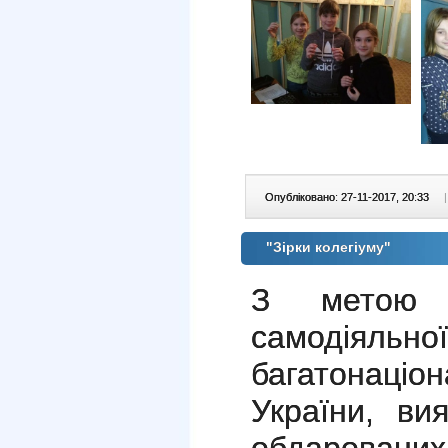
Опубліковано: 27-11-2017, 20:33
|
"Зірки колегіуму"
З метою р
самодіяльної
багатонац
України, ви
обдарованих