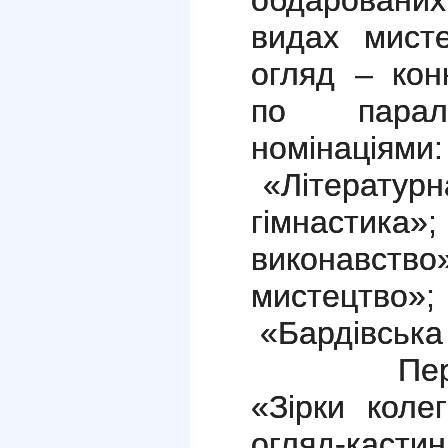
видах мист
огляд – кон
по пара
номінаціям
«Літературн
гімнаст
виконавст
мистецтво»
«Бардівська 
Перед ог
«Зірки коле
огляд-кас