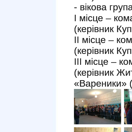
- вікова груп
І місце – ко
(керівник Купр
ІІ місце – к
(керівник Куп
ІІІ місце – 
(керівник Жи
«Вареники» (к