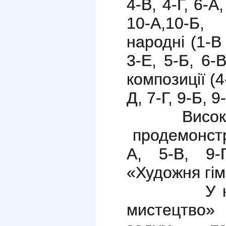
4-В, 4-Г, 6-А,
10-А,10-Б,
народні (1-В 
3-Е, 5-Б, 6-
композиції (4-
Д, 7-Г, 9-Б, 9
Високий р
продемонстру
А, 5-В, 9-
«Художня гім
У номіна
мистецтво»