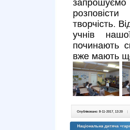
запрошує
розповіст
творчість. В
учнів нашо
починають с
вже мають щ
Опубліковано: 8-11-2017, 13:20
|
Національна дитяча «гар