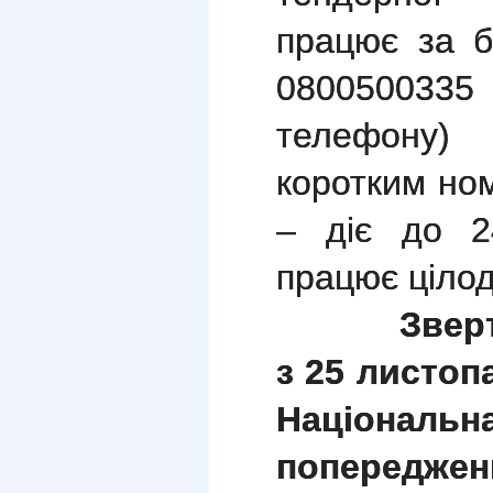
працює за 
0800500335
телефону)
коротким но
– діє до 24
працює ціло
Звер
з 25 листоп
Національна
попереджен