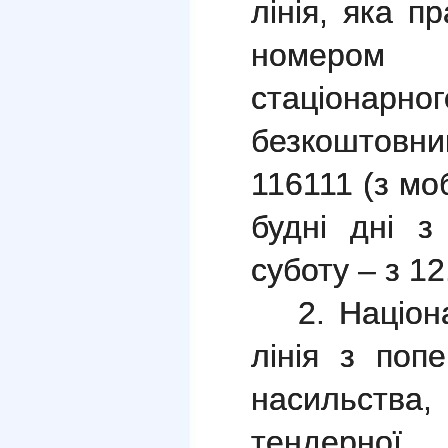
лінія, яка 
номером
стаціонар
безкоштов
116111 (з мо
будні дні з
суботу – з 12
2. Націо
лінія з поп
насильства
тендерної 