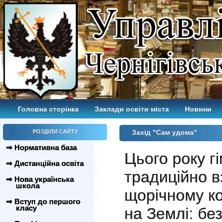
Головна сторінка
Заклади освіти міста
Новини
РОЗДІЛИ САЙТУ
Захід "Сам удома"
⇒ Нормативна база
Цього року г
⇒ Дистанційна освіта
традиційно в
⇒ Нова українська
школа
щорічному ко
⇒ Вступ до першого
класу
на Землі: бе