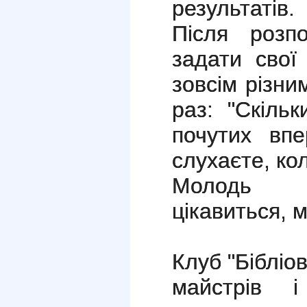
результатів.
Після розпо
задати свої
зовсім різни
раз: "Скіль
почутих вп
слухаєте, ко
Молодь д
цікавиться, 
Клуб "Бібліо
майстрів і