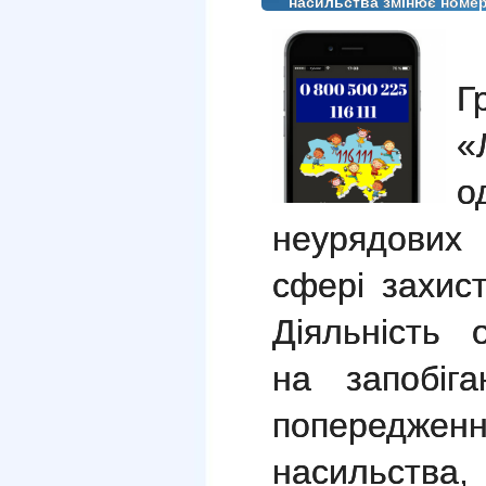
насильства змінює номер
Г
«
о
неурядових 
сфері захист
Діяльність 
на запобіга
попередж
насильст