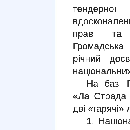
тендерн
вдосконале
прав та і
Громадська
річний досв
національних
На базі Г
«Ла Страда 
дві «гарячі» л
1. Націо