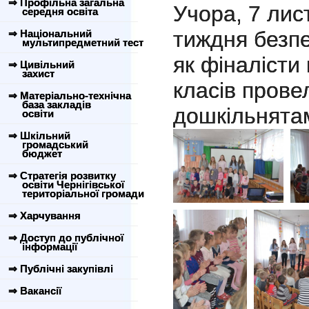
⇒ Профільна загальна
Учора, 7 лис
середня освіта
тиждня безпе
⇒ Національний
мультипредметний тест
як фіналісти 
⇒ Цивільний
захист
класів прове
⇒ Матеріально-технічна
база закладів
дошкільнята
освіти
⇒ Шкільний
громадський
бюджет
⇒ Стратегія розвитку
освіти Чернігівської
територіальної громади
⇒ Харчування
⇒ Доступ до публічної
інформації
⇒ Публічні закупівлі
⇒ Вакансії