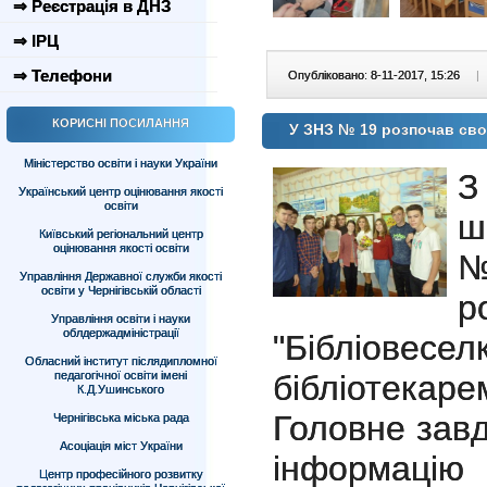
⇒ Реєстрація в ДНЗ
⇒ ІРЦ
⇒ Телефони
Опубліковано: 8-11-2017, 15:26
|
КОРИСНІ ПОСИЛАННЯ
У ЗНЗ № 19 розпочав сво
Міністерство освіти і науки України
З
Український центр оцінювання якості
освіти
ш
Київський регіональний центр
оцінювання якості освіти
№
Управління Державної служби якості
освіти у Чернігівській області
Управління освіти і науки
облдержадміністрації
"Бібліовес
Обласний інститут післядипломної
бібліотекаре
педагогічної освіти імені
К.Д.Ушинського
Головне завд
Чернігівська міська рада
Асоціація міст України
інформацію
Центр професійного розвитку