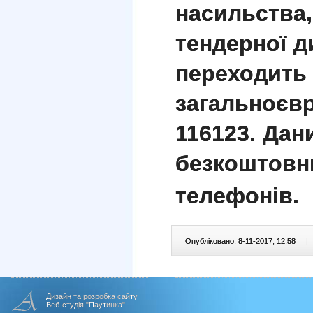
насильства,
тендерної д
переходить
загальноєв
116123. Дан
безкоштовн
телефонів.
Опубліковано: 8-11-2017, 12:58
|
Дизайн та розробка сайту
Веб-студія "Паутинка"