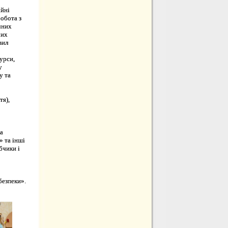
ійні
робота з
чних
чих
вил
урси,
у
у та
тя),
а
» та інші
бчики і
безпеки».