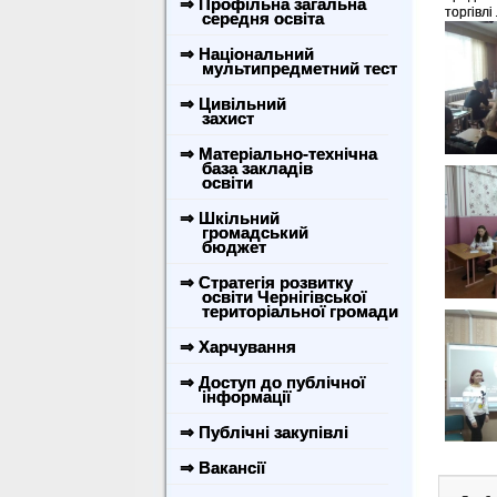
⇒ Профільна загальна
торгівлі
середня освіта
⇒ Національний
мультипредметний тест
⇒ Цивільний
захист
⇒ Матеріально-технічна
база закладів
освіти
⇒ Шкільний
громадський
бюджет
⇒ Стратегія розвитку
освіти Чернігівської
територіальної громади
⇒ Харчування
⇒ Доступ до публічної
інформації
⇒ Публічні закупівлі
⇒ Вакансії