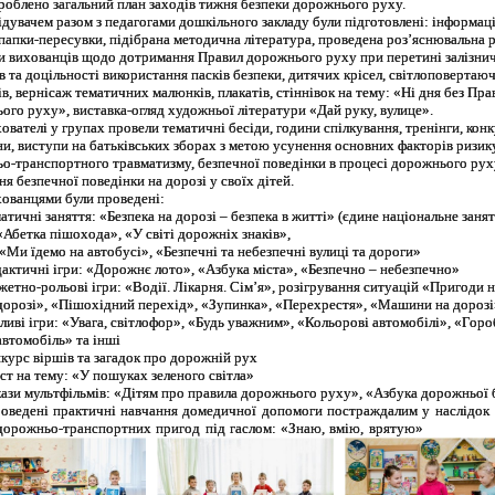
роблено загальний план заходів тижня безпеки дорожнього руху.
ідувачем разом з педагогами дошкільного закладу були підготовлені: інформац
 папки-пересувки, підібрана методична література, проведена роз’яснювальна 
и вихованців щодо дотримання Правил дорожнього руху при перетині залізни
в та доцільності використання пасків безпеки, дитячих крісел, світлоповертаю
в, вернісаж тематичних малюнків, плакатів, стіннівок на тему: «Ні дня без Пра
ого руху», виставка-огляд художньої літератури «Дай руку, вулице».
ователі у групах провели тематичні бесіди, години спілкування, тренінги, конк
ни, виступи на батьківських зборах з метою усунення основних факторів ризик
о-транспортного травматизму, безпечної поведінки в процесі дорожнього рух
я безпечної поведінки на дорозі у своїх дітей.
хованцями були проведені:
атичні заняття: «Безпека на дорозі – безпека в житті» (єдине національне занят
«Абетка пішохода», «У світі дорожніх знаків»,
«Ми їдемо на автобусі», «Безпечні та небезпечні вулиці та дороги»
актичні ігри: «Дорожнє лото», «Азбука міста», «Безпечно – небезпечно»
етно-рольові ігри: «Водії. Лікарня. Сім’я», розігрування ситуацій «Пригоди н
дорозі», «Пішохідний перехід», «Зупинка», «Перехрестя», «Машини на дорозі
ливі ігри: «Увага, світлофор», «Будь уважним», «Кольорові автомобілі», «Горо
автомобіль» та інші
курс віршів та загадок про дорожній рух
ст на тему: «У пошуках зеленого світла»
ази мультфільмів: «Дітям про правила дорожнього руху», «Азбука дорожньої 
оведені практичні навчання домедичної допомоги постраждалим у наслідок
дорожньо-транспортних пригод під гаслом: «Знаю, вмію, врятую»