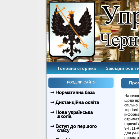
Головна сторінка
Заклади освіти
РОЗДІЛИ САЙТУ
Прот
⇒ Нормативна база
На вико
щодо про
⇒ Дистанційна освіта
спільно
торгівл
⇒ Нова українська
інформа
школа
отримат
гарячої 
⇒ Вступ до першого
9-Г, 11
класу
для учн
предста