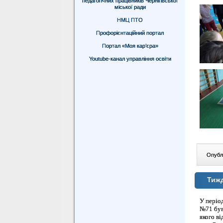
педагогічних працівників Чернігівської
міської ради
НМЦ ПТО
Профорієнтаційний портал
Портал «Моя кар’єра»
Youtube-канал управління освіти
Опублі
Тиж
У періо
№71 був
якого в