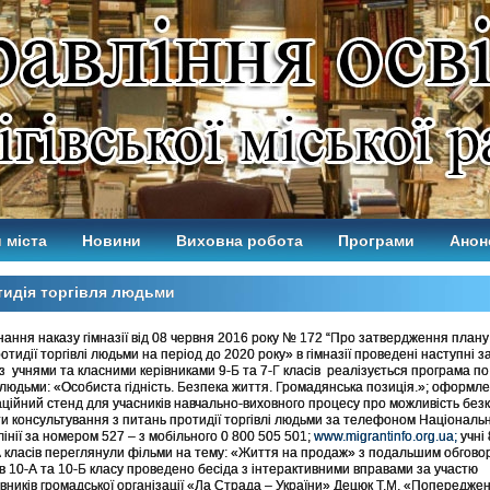
 міста
Новини
Виховна робота
Програми
Анон
идія торгівля людьми
нання наказу гімназії від 08 червня 2016 року № 172 “Про затвердження плану
тидії торгівлі людьми на період до 2020 року» в гімназії проведені наступні з
 з учнями та класними керівниками 9-Б та 7-Г класів реалізується програма по
і людьми: «Особиста гідність. Безпека життя. Громадянська позиція.»; оформл
ційний стенд для учасників навчально-виховного процесу про можливість бе
и консультування з питань протидії торгівлі людьми за телефоном Національн
лінії за номером 527 – з мобільного 0 800 505 501;
www.migrantinfo.org.ua;
учні 
-А класів переглянули фільми на тему: «Життя на продаж» з подальшим обгово
ів 10-А та 10-Б класу проведено бесіда з інтерактивними вправами за участю
вників громадської організації «Ла Страда – України» Децюк Т.М. «Попередже