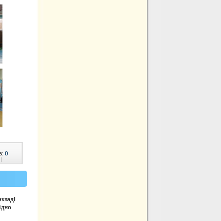
в:
0
|
акладі
ідно