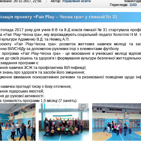
ковано: 20-11-2017, 22:56
|
Автор:
Управління освіти
Коментарі
Переглядів:
1103
ізація проекту «Fair Play – Чесна гра» у гімназії № 31
стопада 2017 року для учнів 8-В та 8-Д класів гімназії № 31 стартувала проф
а «Fair Play-Чесна гра», яку впроваджують соціальний педагог Колотіло Н.М. т
ї культури Адаменко В.Д. та Немец А.П.
оекту «Fair Play-Чесна гра»: розвиток життєвих навичок молоді та зап
ню ВІЛ/СНІДу за допомогою рухливих ігор з елементами футболу.
 програма «Fair Play-Чесна гра» - це виховання в учнівської молоді відпов
ня до своїх рішень та здоров’я і формування культури безпечної життєдіяльнос
 завдання програми є:
ння навичок ЗСЖ та профілактика ВІЛ-інфекції;
я знань про здоров’я та засоби його зміцнення;
ження вживання психоактивних речовин та ризикованої поведінки щодо ін
навичок протидії тиску з боку оточення;
ння лідерських якостей;
я до рухової активності.
 тривалість програми 1,5 місяці (7 занять).