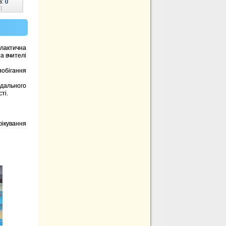
в:
0
|
ілактична
а вчителі
обігання
ідального
ті.
фікування