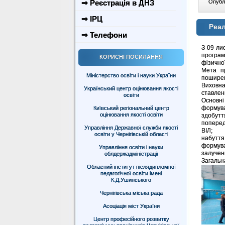
⇒ Реєстрація в ДНЗ
Опублі
⇒ ІРЦ
Реал
⇒ Телефони
З 09 ли
програм
КОРИСНІ ПОСИЛАННЯ
фізично
Мета пр
Міністерство освіти і науки України
поширен
Виховна
Український центр оцінювання якості
ставлен
освіти
Основні
формува
Київський регіональний центр
оцінювання якості освіти
здобутт
поперед
Управління Державної служби якості
ВІЛ;
освіти у Чернігівській області
набуття 
формува
Управління освіти і науки
залученн
облдержадміністрації
Загальна
Обласний інститут післядипломної
педагогічної освіти імені
К.Д.Ушинського
Чернігівська міська рада
Асоціація міст України
Центр професійного розвитку