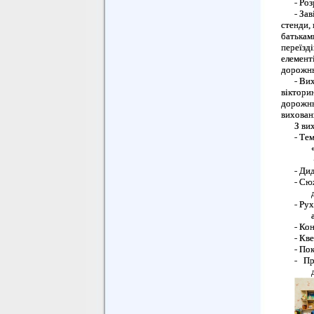
-
Роз
-
Зав
стенди,
батькам
переїзді
елементі
дорожнь
-
Вих
віктори
дорожнь
вихованн
З ви
-
Тем
-
Дид
-
Сюж
-
Рух
-
Кон
-
Кве
-
Пок
- Пр