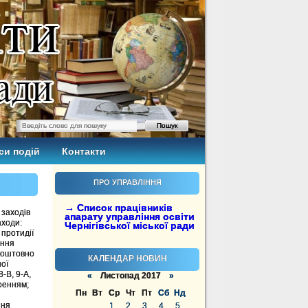
си подій
Контакти
ПРО УПРАВЛІННЯ
→ Список працівників
 заходів
апарату управління освіти
аходи:
Чернігівської міської ради
 протидії
ення
зкоштовно
КАЛЕНДАР НОВИН
ої
8-В, 9-А,
«
Листопад 2017
»
ренням;
Пн
Вт
Ср
Чт
Пт
Сб
Нд
ння
1
2
3
4
5