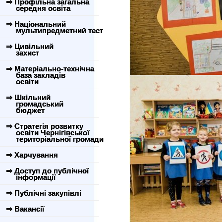
⇒ Профільна загальна
середня освіта
⇒ Національний
мультипредметний тест
⇒ Цивільний
захист
⇒ Матеріально-технічна
база закладів
освіти
⇒ Шкільний
громадський
бюджет
⇒ Стратегія розвитку
освіти Чернігівської
територіальної громади
⇒ Харчування
⇒ Доступ до публічної
інформації
⇒ Публічні закупівлі
⇒ Вакансії