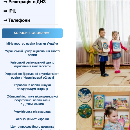
⇒ Реєстрація в ДНЗ
⇒ ІРЦ
⇒ Телефони
КОРИСНІ ПОСИЛАННЯ
Міністерство освіти і науки України
Український центр оцінювання якості
освіти
Київський регіональний центр
оцінювання якості освіти
Управління Державної служби якості
освіти у Чернігівській області
Управління освіти і науки
облдержадміністрації
Обласний інститут післядипломної
педагогічної освіти імені
К.Д.Ушинського
Чернігівська міська рада
Асоціація міст України
Центр професійного розвитку