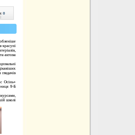
в:
0
|
любленіше
-красуні
теріалів,
та актова
нцювальні
цікавіших
 глядачів
іс Осінь»
ениця 9-Б
нкурсами,
шій школі