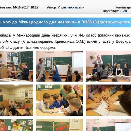
ковано: 14-11-2017, 18:12
|
Автор:
Управління освіти
Коментарі
Переглядів:
1239
шмоб до Міжнародного дня незрячих в ЗНЗ№9 (фоторепортаж
опада, у Міжнародний день незрячих, учні 4-Б класу (класний керівник
а 5-А класу (класний керівник Кривопиша О.М.) взяли участь у Всеукра
бі «На дотик. Бачимо серцем».