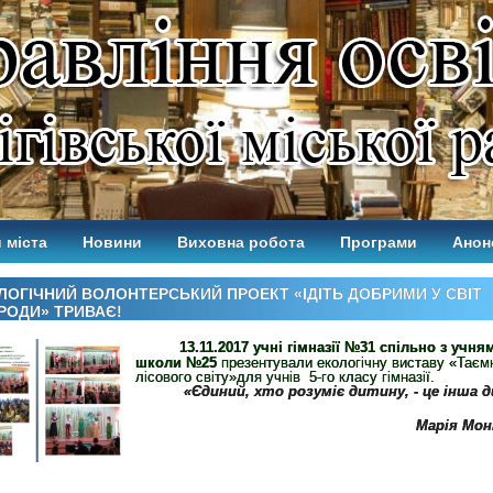
 міста
Новини
Виховна робота
Програми
Анон
ЛОГІЧНИЙ ВОЛОНТЕРСЬКИЙ ПРОЕКТ «ІДІТЬ ДОБРИМИ У СВІТ
РОДИ» ТРИВАЄ!
13.11.2017 учні гімназії №31 спільно з учня
школи №25
презентували екологічну виставу «Таєм
лісового світу»для учнів 5-го класу гімназії.
«Єдиний, хто розуміє дитину, - це інша 
Марія Мон