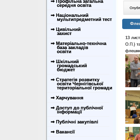
⇒ Профільна загальна
середня освіта
Опублі
⇒ Національний
мультипредметний тест
Фле
⇒ Цивільний
захист
13 лист
⇒ Матеріально-технічна
О.П.) т
база закладів
флешмо
освіти
⇒ Шкільний
громадський
бюджет
⇒ Стратегія розвитку
освіти Чернігівської
територіальної громади
⇒ Харчування
⇒ Доступ до публічної
інформації
⇒ Публічні закупівлі
⇒ Вакансії