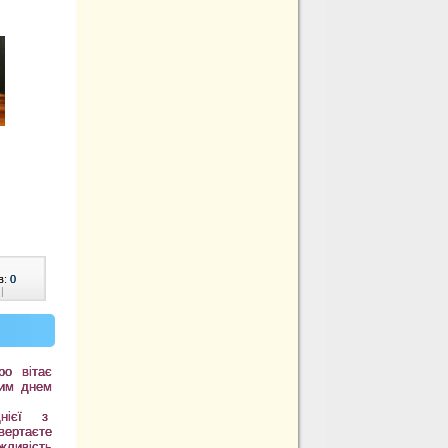
в:
0
|
ро вітає
ним днем
нієї з
вертаєте
жливість