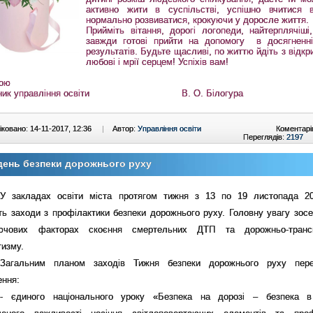
активно жити в суспільстві, успішно вчитися 
нормально розвиватися, крокуючи у доросле життя.
Прийміть вітання, дорогі логопеди, найтерплячіші,
завжди готові прийти на допомогу в досягненн
результатів. Будьте щасливі, по життю йдіть з відк
любові і мрії серцем! Успіхів вам!
гою
льник управління освіти В. О. Білогура
ковано: 14-11-2017, 12:36
|
Автор:
Управління освіти
Коментарі
Переглядів:
2197
день безпеки дорожнього руху
У закладах освіти міста протягом тижня з 13 по 19 листопада 2
ть заходи з профілактики безпеки дорожнього руху. Головну увагу зос
чових факторах скоєння смертельних ДТП та дорожньо-трансп
тизму.
Загальним планом заходів Тижня безпеки дорожнього руху пере
ення:
- єдиного національного уроку «Безпека на дорозі – безпека в