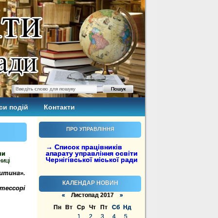
си подій
Контакти
ПРО УПРАВЛІННЯ
→ Список працівників
апарату управління освіти
ми
Чернігівської міської ради
ниці
дитина».
КАЛЕНДАР НОВИН
тессорі
«
Листопад 2017
»
Пн
Вт
Ср
Чт
Пт
Сб
Нд
1
2
3
4
5