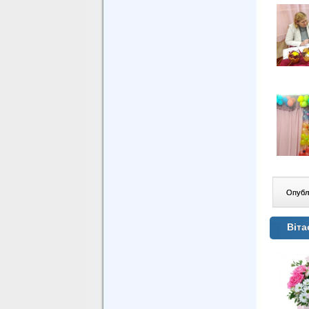
Опублі
Віта