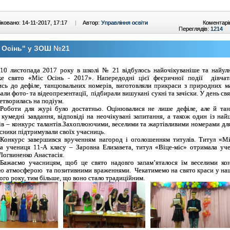
ковано: 14-11-2017, 17:17
|
Автор:
Управління освіти
Коментарі
Переглядів:
1214
 Осінь" у ЗОШ №21
10 листопада 2017 року в школі № 21 відбулось найочікуваніше та найу
ке свято «Міс Осінь - 2017». Напередодні цієї феєричної події дівчата
ись до дефіле, танцювальних номерів, виготовляли прикраси з природних ма
ли фото- та відеопрезентації, підбирали вишукані сукні та зачіски. У день свя
ретворилась на подіум.
Роботи для журі було достатньо. Оцінювалися не лише дефіле, але й та
 кумедні завдання, відповіді на неочікувані запитання, а також один із най
в – конкурс талантів.
Захоплюючими, веселими та жартівливими номерами для
сники підтримували своїх учасниць.
Конкурс завершився врученням нагород і оголошенням титулів. Титул «М
а учениця 11-А класу – Заровна Елизавета, титул «Віце-міс» отримала уч
 Логвиненко Анастасія.
Бажаємо учасницям, щоб це свято надовго запам’яталося їм
веселими ко
ю атмосферою та позитивними враженнями.
Чекатимемо на свято краси у на
ого року, тим більше, що воно стало традиційним.