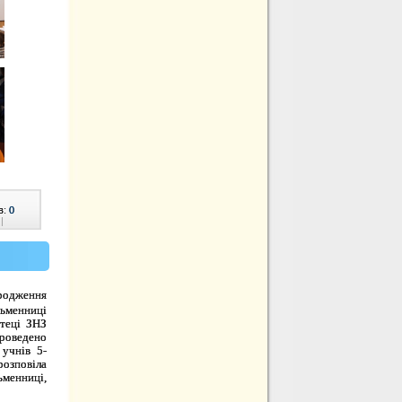
в:
0
|
ародження
ьменниці
отеці ЗНЗ
едено
 учнів 5-
розповіла
ьменниці,