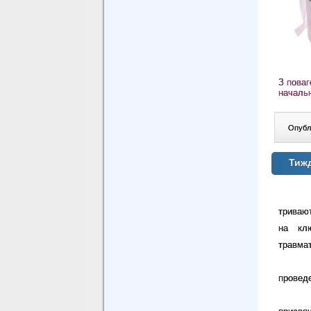
З пова
нача
Опублі
Тиж
триваю
на клю
травма
провед