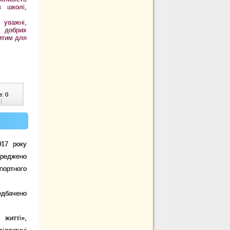
в школі,
 уважні,
і добрих
ритим для
в:
0
|
017 року
ереджено
ортного
дбачено
 житті»,