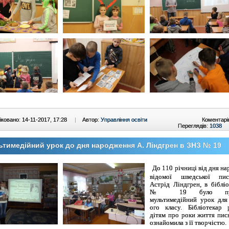
ковано: 14-11-2017, 17:28
|
Автор:
Управління освіти
Коментарі
Переглядів:
1038
тимедійний урок до дня народження А. Ліндгрен в ЗНЗ № 19
До 110 річниці від дня н
відомої шведської пис
Астрід Ліндгрен, в біблі
№ 19 було пров
мультимедійний урок для
ого класу. Бібліотекар 
дітям про роки життя пис
ознайомила з її творчістю.