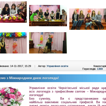
ковано: 14-11-2017, 15:29
|
Автор:
Управління освіти
Коментарі
Переглядів:
1369
ємо з Міжнародним днем логопеда!
Управління освіти Чернігівської міської ради щи
всіх логопедів з професійним святом – Міжнарод
логопеда!
Без сумніву, Ви є представниками од
найбільш
важливих соціальних професій
.
Ви по
дитині розкіш людського спілкування, даєте їй мо