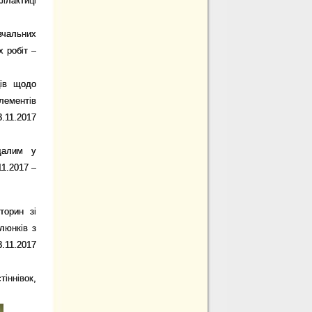
ілактиці
авчальних
х робіт –
ців щодо
лементів
.11.2017
далим у
1.2017 –
торин зі
люнків з
.11.2017
іннівок,