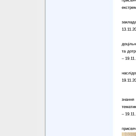
присвя
екстрем
заклада
13.11.2
доцільн
та дотр
– 19.11
наслідо
19.11.2
знання 
тематик
– 19.11
присвя