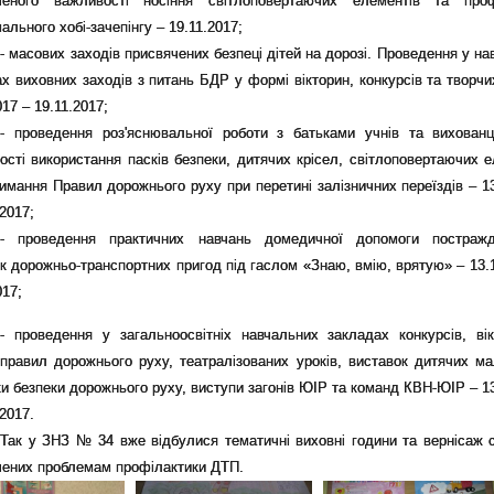
ченого важливості носіння світлоповертаючих елементів та проф
ального хобі-зачепінгу – 19.11.2017;
- масових заходів присвячених безпеці дітей на дорозі. Проведення у н
х виховних заходів з питань БДР у формі вікторин, конкурсів та творчи
017 – 19.11.2017;
- проведення роз'яснювальної роботи з батьками учнів та вихован
ості використання пасків безпеки, дитячих крісел, світлоповертаючих е
имання Правил дорожнього руху при перетині залізничних переїздів – 13
.2017;
- проведення практичних навчань домедичної допомоги постраж
к дорожньо-транспортних пригод під гаслом «Знаю, вмію, врятую» – 13.1
017;
- проведення у загальноосвітніх навчальних закладах конкурсів, вік
правил дорожнього руху, театралізованих уроків, виставок дитячих ма
и безпеки дорожнього руху, виступи загонів ЮІР та команд КВН-ЮІР – 13
.2017.
Так у ЗНЗ № 34 вже відбулися тематичні виховні години та вернісаж ст
чених проблемам профілактики ДТП.