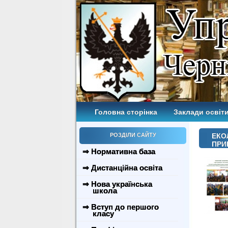
Головна сторінка
Заклади освіти
РОЗДІЛИ САЙТУ
ЕКО
ПРИ
⇒ Нормативна база
⇒ Дистанційна освіта
⇒ Нова українська
школа
⇒ Вступ до першого
класу