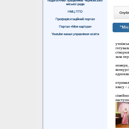
педагогічних працівників Чернігівської
міської ради
НМЦ ПТО
Опублі
Профорієнтаційний портал
Портал «Моя кар’єра»
"Міс
Youtube-канал управління освіти
учнівсь
готувал
створюва
зала пе
номери,
конкурсі
однокла
отримал
класу –
сімейно
наступн