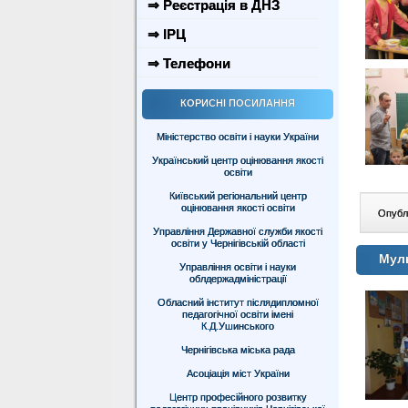
⇒ Реєстрація в ДНЗ
⇒ ІРЦ
⇒ Телефони
КОРИСНІ ПОСИЛАННЯ
Міністерство освіти і науки України
Український центр оцінювання якості
освіти
Київський регіональний центр
оцінювання якості освіти
Опублі
Управління Державної служби якості
освіти у Чернігівській області
Муль
Управління освіти і науки
облдержадміністрації
Обласний інститут післядипломної
педагогічної освіти імені
К.Д.Ушинського
Чернігівська міська рада
Асоціація міст України
Центр професійного розвитку