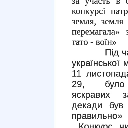
за участь в 
конкурсі пат
земля, земля
перемагала» 
тато - воїн»
Під 
української
11 листопа
29, було 
яскравих 
декади бу
правильно»
Конкурс чи