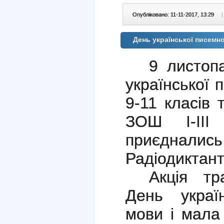
Опубліковано: 11-11-2017, 13:29
|
День української писемн
9 листоп
української 
9-11 класів 
ЗОШ І-ІІ
приєднали
Радіодиктант
Акція тр
День украї
мови і мала 