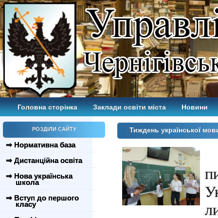
Головна сторінка
Заклади освіти міста
Новини
РОЗДІЛИ САЙТУ
Тиждень української мо
⇒ Нормативна база
⇒ Дистанційна освіта
п
⇒ Нова українська
школа
У
⇒ Вступ до першого
класу
л