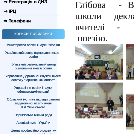
⇒ Реєстрація в ДНЗ
Глібова - В
⇒ ІРЦ
школи декла
⇒ Телефони
вчителі - 
КОРИСНІ ПОСИЛАННЯ
поезію.
Міністерство освіти і науки України
Український центр оцінювання якості
освіти
Київський регіональний центр
оцінювання якості освіти
Управління Державної служби якості
освіти у Чернігівській області
Управління освіти і науки
облдержадміністрації
Обласний інститут післядипломної
педагогічної освіти імені
К.Д.Ушинського
Чернігівська міська рада
Асоціація міст України
Центр професійного розвитку