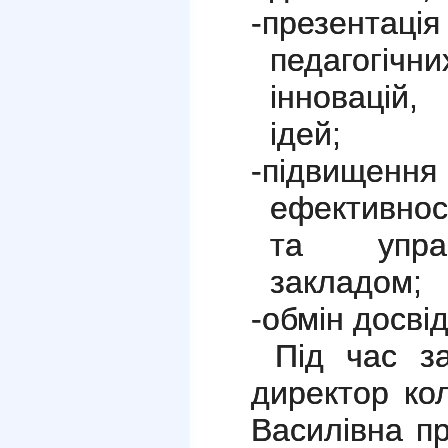
-
презентац
педагогіч
інновацій,
ідей;
-
підвищення
ефективнос
та управ
закладом;
-
обмін досві
Під час з
директор ко
Василівна п