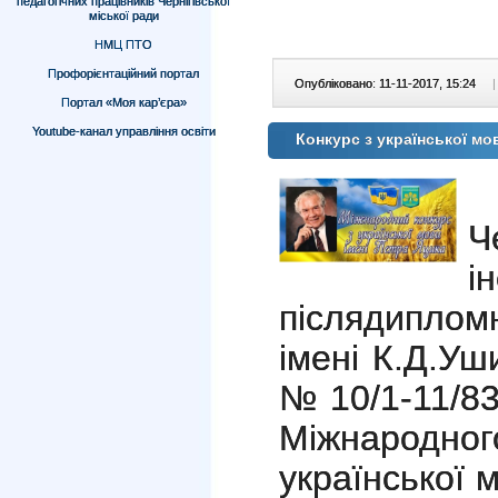
педагогічних працівників Чернігівської
міської ради
НМЦ ПТО
Профорієнтаційний портал
Опубліковано: 11-11-2017, 15:24
|
Портал «Моя кар’єра»
Youtube-канал управління освіти
Конкурс з української мо
Ч
і
післядипломн
імені К.Д.Уш
№ 10/1-11/8
Міжнарод
української 