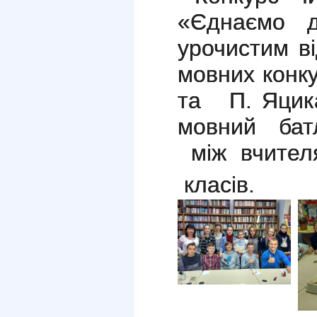
«Єднаємо д
урочистим в
мовних конку
та П. Яцика
мовний бат
між вчител
класів.