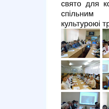
свято для ко
спільним к
культуроюі т