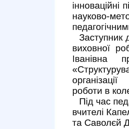
інноваційні 
науково-м
педагогічним
Заступник 
виховної ро
Іванівна п
«Структур
організаці
роботи в коле
Під час пед
вчителі Кап
та Саволєй Д