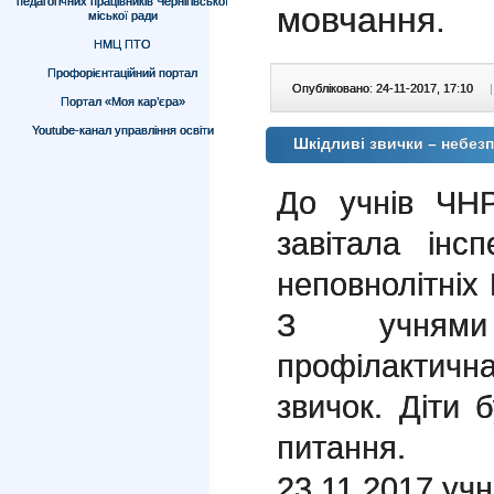
педагогічних працівників Чернігівської
мовчання.
міської ради
НМЦ ПТО
Профорієнтаційний портал
Опубліковано: 24-11-2017, 17:10
|
Портал «Моя кар’єра»
Youtube-канал управління освіти
Шкідливі звички – небезп
До учнів ЧН
завітала інс
неповнолітніх 
З учнями
профілактичн
звичок. Діти 
питання.
23.11 2017 учн