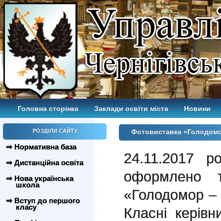
Головна сторінка
Заклади освіти міста
Новини
РОЗДІЛИ САЙТУ
Фотовиставка «Голодомор
⇒ Нормативна база
24.11.2017
⇒ Дистанційна освіта
оформлено т
⇒ Нова українська
школа
«Голодомор – б
⇒ Вступ до першого
класу
Класні керів