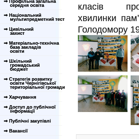
⇒ Профільна загальна
класів про
середня освіта
⇒ Національний
хвилинки пам’
мультипредметний тест
Голодомору 19
⇒ Цивільний
захист
⇒ Матеріально-технічна
база закладів
освіти
⇒ Шкільний
громадський
бюджет
⇒ Стратегія розвитку
освіти Чернігівської
територіальної громади
⇒ Харчування
⇒ Доступ до публічної
інформації
⇒ Публічні закупівлі
⇒ Вакансії