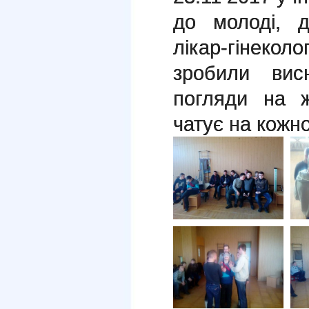
до молоді, 
лікар-гінеколо
зробили вис
погляди на ж
чатує на кожно