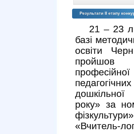
Результати ІІ етапу конк
21 – 23 
базі методич
освіти Черн
пройшов 
професій
педагогічни
дошкільної
року» за но
фізкульту
«Вчитель-ло