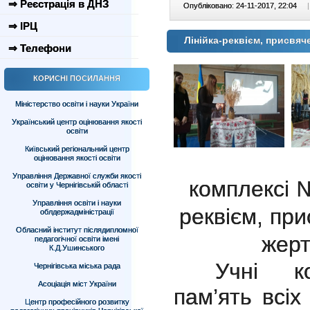
⇒ Реєстрація в ДНЗ
Опубліковано: 24-11-2017, 22:04
|
⇒ ІРЦ
Лінійка-реквієм, присвяч
⇒ Телефони
КОРИСНІ ПОСИЛАННЯ
Міністерство освіти і науки України
Український центр оцінювання якості
освіти
Київський регіональний центр
оцінювання якості освіти
Управління Державної служби якості
комплексі 
освіти у Чернігівській області
Управління освіти і науки
реквієм, при
облдержадміністрації
Обласний інститут післядипломної
жерт
педагогічної освіти імені
К.Д.Ушинського
Учні к
Чернігівська міська рада
Асоціація міст України
пам’ять всі
Центр професійного розвитку