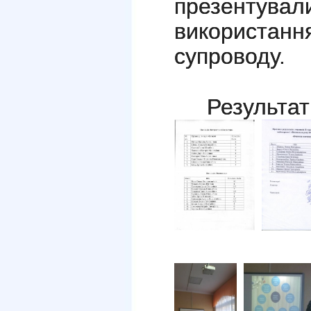
презентува
використан
супроводу.
Результат