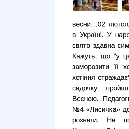
весни…02 лютого
в Україні. У нар
свято здавна сим
Кажуть, що “у ц
заморозити її 
хотіння страждає
садочку пройш
Весною.
Педагог
№4 «Лисичка» до
розваги. На по