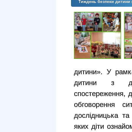
Тиждень безпеки дитини
дитини». У рамк
дитини з дош
спостереження, ди
обговорення сит
дослідницька та 
яких діти ознайо