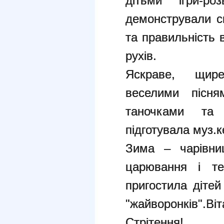
дітьми ігри-р
демонстрували св
та правильність 
рухів.
Яскраве, щир
веселими пісня
таночками та 
підготувала муз.к
Зима – чарівни
царювання і те
пригостила діте
"жайворонків".Ві
Стрітення!