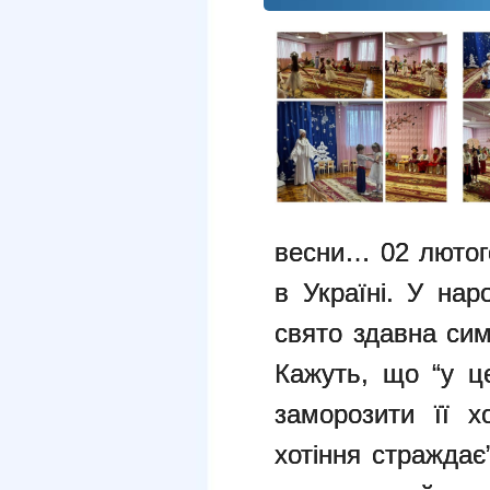
весни… 02 лютог
в Україні. У нар
свято здавна сим
Кажуть, що “у ц
заморозити її 
хотіння страждає