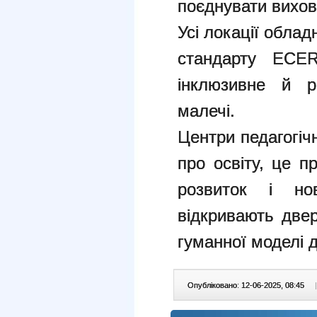
поєднувати вихов
Усі локації облад
стандарту ECER
інклюзивне й р
малечі.
Центри педагогіч
про освіту, це п
розвиток і но
відкривають двер
гуманної моделі д
Опубліковано: 12-06-2025, 08:45
|