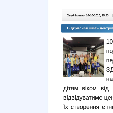
Опубліковано: 14-10-2025, 15:23
|
Відкрилися шість центрів
10
по
пе
ЗД
на
дітям віком від 
відвідуватиме це
Їх створення є і