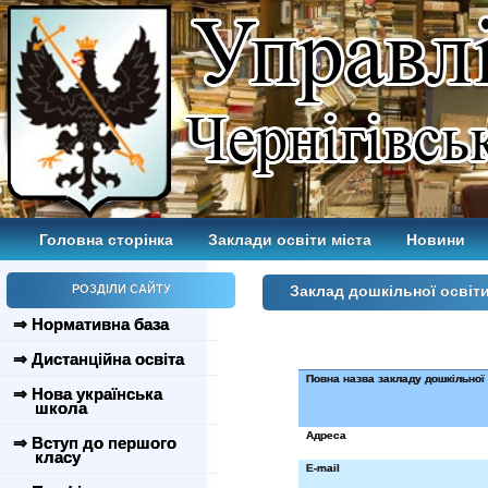
Головна сторінка
Заклади освіти міста
Новини
РОЗДІЛИ САЙТУ
Заклад дошкільної освіт
⇒ Нормативна база
⇒ Дистанційна освіта
Повна назва закладу дошкільної 
⇒ Нова українська
школа
Адреса
⇒ Вступ до першого
класу
E-mail