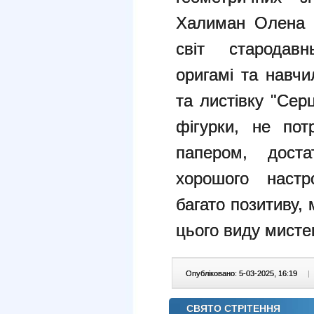
Халиман Олена І
світ стародавн
оригамі та навч
та листівку "Сер
фігурки, не пот
папером, доста
хорошого настр
багато позитиву,
цього виду мисте
Опубліковано: 5-03-2025, 16:19
|
СВЯТО СТРІТЕННЯ