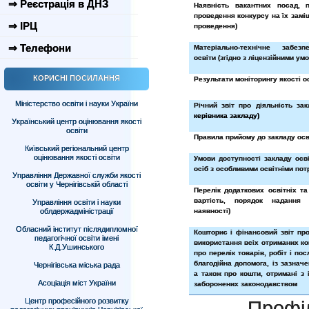
⇒ Реєстрація в ДНЗ
Наявність вакантних посад, 
проведення конкурсу на їх заміщ
⇒ ІРЦ
проведення)
⇒ Телефони
Матеріально-технічне забез
освіти (згідно з ліцензійними ум
КОРИСНІ ПОСИЛАННЯ
Результати моніторингу якості о
Міністерство освіти і науки України
Річний звіт про діяльність зак
керівника закладу)
Український центр оцінювання якості
освіти
Правила прийому до закладу осв
Київський регіональний центр
оцінювання якості освіти
Умови доступності закладу осв
осіб з особливими освітніми по
Управління Державної служби якості
освіти у Чернігівській області
Перелік додаткових освітніх та
вартість, порядок надання
Управління освіти і науки
облдержадміністрації
наявності)
Обласний інститут післядипломної
Кошторис і фінансовий звіт пр
педагогічної освіти імені
використання всіх отриманих ко
К.Д.Ушинського
про перелік товарів, робіт і пос
благодійна допомога, із зазначе
Чернігівська міська рада
а також про кошти, отримані з 
Асоціація міст України
заборонених законодавством
Центр професійного розвитку
Профі