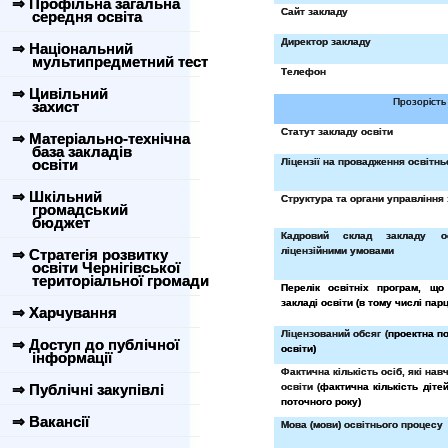
⇒ Профільна загальна
Сайт закладу
середня освіта
Директор закладу
⇒ Національний
мультипредметний тест
Телефон
⇒ Цивільний
Прозорість 
захист
Статут закладу освіти
⇒ Матеріально-технічна
база закладів
освіти
Ліцензії на провадження освітньо
⇒ Шкільний
Структура та органи управління 
громадський
бюджет
Кадровий склад закладу о
ліцензійними умовами
⇒ Стратегія розвитку
освіти Чернігівської
територіальної громади
Перелік освітніх програм, що
закладі освіти (в тому числі пар
⇒ Харчування
Ліцензований обсяг (
проектна п
⇒ Доступ до публічної
освіти)
інформації
Фактична кількість осіб, які нав
⇒ Публічні закупівлі
освіти (
фактична кількість діте
поточного року)
⇒ Вакансії
Мова (мови) освітнього процесу