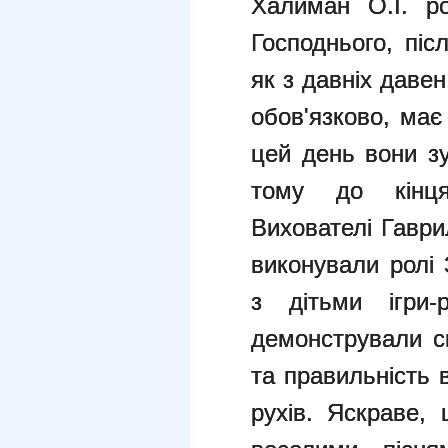
Халиман О.І. ро
Господнього, піс
як з давніх даве
обов'язково, має
цей день вони зу
тому до кінця
Вихователі Гаври
виконували ролі 
з дітьми ігри-
демонстрували св
та правильність 
рухів.
Яскраве, 