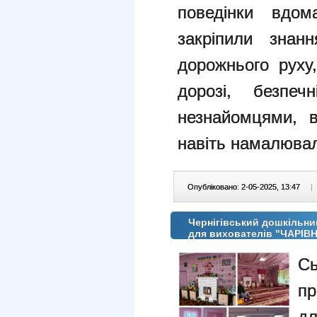
поведінки вдом
закріпили знан
дорожнього руху
дорозі, безпеч
незнайомцями, в
навіть намалювал
Опубліковано: 2-05-2025, 13:47
|
Чернігівський дошкільни
для вихователів "ЧАРІ
Сь
пр
д