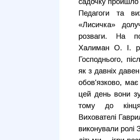
садочку пройшло 
Педагоги та в
«Лисичка» долу
розваги. На по
Халиман О. І. р
Господнього, піс
як з давніх даве
обов'язково, має
цей день вони зу
тому до кінця
Вихователі Гаврил
виконували ролі 