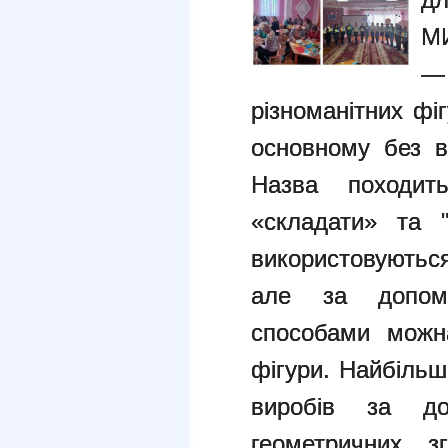
М
—
різноманітних фі
основному без в
Назва походит
«складати» та 
використовуються
але за допомо
способами можн
фігури. Найбіль
виробів за до
геометричних з