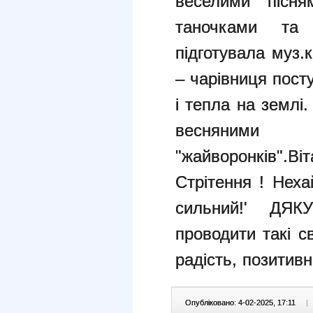
веселими пісня
таночками та 
підготувала муз.
– чарівниця пост
і тепла на землі
весняними
"жайворонків".Ві
Стрітення !
Неха
сильний!'
ДЯК
проводити такі с
радість, позитивн
Опубліковано: 4-02-2025, 17:11
|