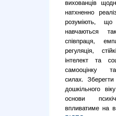
вихованців щодн
натхненно реалі
розуміють, що
навчаються т
співпраця, емп
регуляція, стій
інтелект та со
самооцінку 
силах.
Зберегти
дошкільного ві
основи психі
впливатиме на в