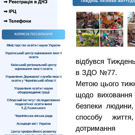
Тиждень безпеки життєді
⇒ Реєстрація в ДНЗ
⇒ ІРЦ
⇒ Телефони
КОРИСНІ ПОСИЛАННЯ
Міністерство освіти і науки України
Український центр оцінювання якості
освіти
відбувся Тиждень
Київський регіональний центр
оцінювання якості освіти
в
ЗДО №77.
Управління Державної служби якості
освіти у Чернігівській області
Метою цього тиж
Управління освіти і науки
облдержадміністрації
щодо
виховання 
Обласний інститут післядипломної
безпеки людини
педагогічної освіти імені
К.Д.Ушинського
способу житт
Чернігівська міська рада
Асоціація міст України
дотримання
Центр професійного розвитку