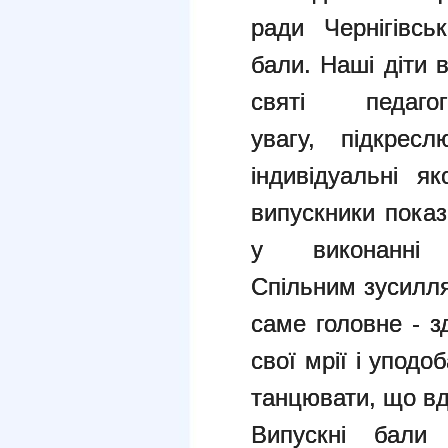
ради Чернігівсь
бали. Наші діти в
святі педаг
увагу, підкресл
індивідуальні я
випускники показ
у виконанні 
Спільним зусилл
саме головне - з
свої мрії і уподоб
танцювати, що вд
Випускні бали