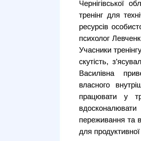
Чернігівської об
тренінг для техн
ресурсів особист
психолог Левченк
Учасники тренінг
скутість, з’ясув
Василівна прив
власного внутрі
працювати у тре
вдосконалюват
переживання та в
для продуктивної 