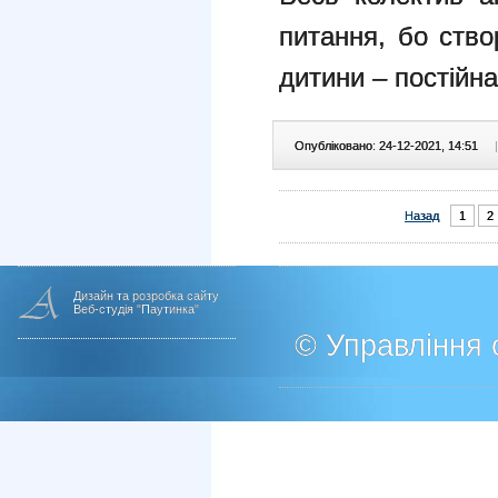
питання, бо ств
дитини – постійна 
Опубліковано: 24-12-2021, 14:51
|
Назад
1
2
Дизайн та розробка сайту
Веб-студія "Паутинка"
© Управління о