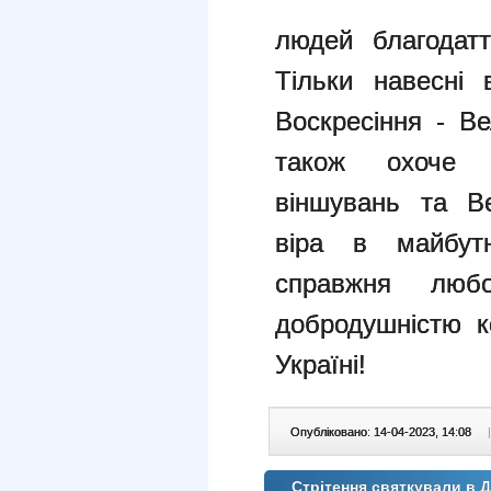
людей
благодат
Тільки навесні 
Воскресіння - В
також охоче 
віншувань та Ве
віра в майбут
справжня люб
добродушністю к
Україні!
Опубліковано: 14-04-2023, 14:08
|
Стрітення святкували в 