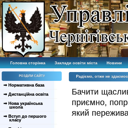
Головна сторінка
Заклади освіти міста
Новини
РОЗДІЛИ САЙТУ
Радіємо, отже не здаємо
⇒ Нормативна база
Бачити щаслив
⇒ Дистанційна освіта
приємно, попр
⇒ Нова українська
школа
який
пережива
⇒ Вступ до першого
класу