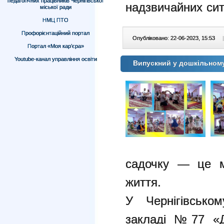
педагогічних працівників Чернігівської
надзвичайних
сит
міської ради
НМЦ ПТО
Профорієнтаційний портал
Опубліковано: 22-06-2023, 15:53
|
Портал «Моя кар’єра»
Youtube-канал управління освіти
Випускний у дошкільном
садочку — це м
життя.
У Чернігівсько
закладі №77 «Де