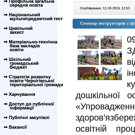
⇒ Профільна загальна
середня освіта
Опубліковано: 12-10-2019, 12:53
|
⇒ Національний
мультипредметний тест
Семінар інструкторів з ф
⇒ Цивільний
захист
0
⇒ Матеріально-технічна
база закладів
З
освіти
в
⇒ Шкільний
громадський
бюджет
і
⇒ Стратегія розвитку
освіти Чернігівської
к
територіальної громади
дошкільної о
⇒ Харчування
«Упровадженн
⇒ Доступ до публічної
інформації
здоров’язбер
⇒ Публічні закупівлі
освітній про
⇒ Вакансії