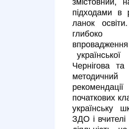
змістовний, 
підходами в 
ланок освіт
глибоко р
впроваджен
української
Чернігова та
методичний
рекомендації
початкових кл
українську ш
ЗДО і вчител