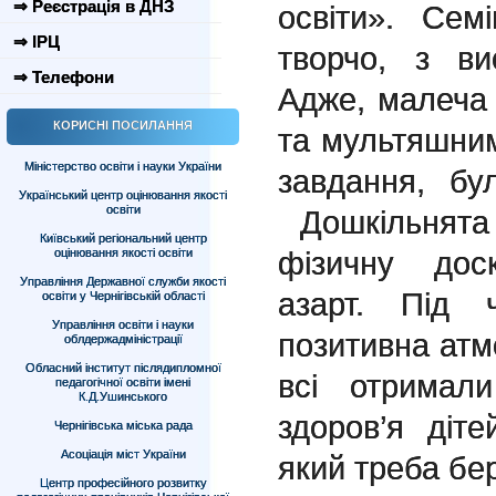
⇒ Реєстрація в ДНЗ
освіти». Сем
⇒ ІРЦ
творчо, з ви
⇒ Телефони
Адже, малеча 
КОРИСНІ ПОСИЛАННЯ
та мультяшним
Міністерство освіти і науки України
завдання, бу
Український центр оцінювання якості
освіти
Дошкільнята
Київський регіональний центр
фізичну дос
оцінювання якості освіти
Управління Державної служби якості
азарт. Під 
освіти у Чернігівській області
Управління освіти і науки
позитивна атм
облдержадміністрації
Обласний інститут післядипломної
всі отримал
педагогічної освіти імені
К.Д.Ушинського
здоров’я діт
Чернігівська міська рада
Асоціація міст України
який треба бе
Центр професійного розвитку