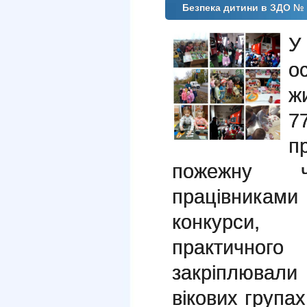
Безпека дитини в ЗДО № 
У
ж
7
п
пожежну ч
працівникам
конкурси, 
практичног
закріплювали
вікових група