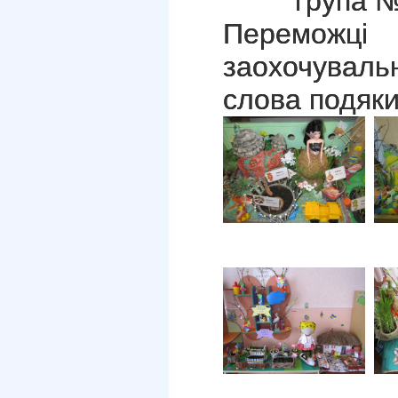
група №10 
Переможці 
заохочуваль
слова подяки