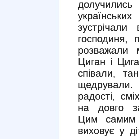
долучили
українськ
зустрічали 
господиня, 
розважали 
Циган і Цига
співали, та
щедрували
радості, смі
на довго за
Цим самим
виховує у д