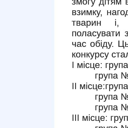
змогу дітям 
взимку, наг
тварин і, 
поласувати 
час обіду. 
конкурсу ста
І місце: груп
група №9 
ІІ місце:груп
група №12 
група №14
ІІІ місце: гр