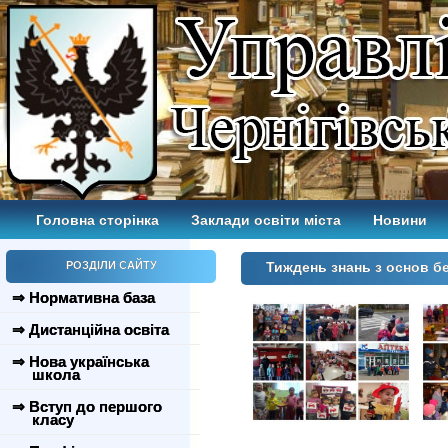
Головна сторінка
Заклади освіти міста
Новини
РОЗДІЛИ САЙТУ
Тиждень знань з основ б
⇒ Нормативна база
⇒ Дистанційна освіта
⇒ Нова українська
школа
⇒ Вступ до першого
класу