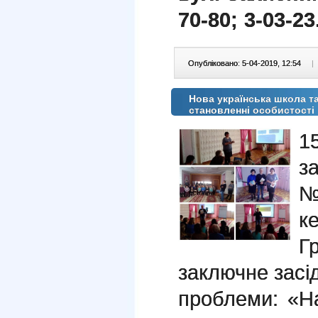
70-80; 3-03-23
Опубліковано: 5-04-2019, 12:54
|
Нова українська школа та
становленні особистості
1
з
№
к
Г
заключне засід
проблеми: «На