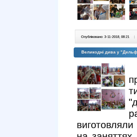
Опубліковано: 3-11-2018, 08:21
|
Великодні дива у "Дельф
Ц
п
т
"
р
виготовляли
на заняттях