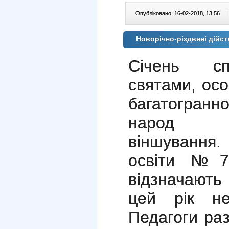
Опубліковано: 16-02-2018, 13:56
|
Новорічно-різдвяні дійс
Січень сп
святами, осо
багатогранно
народ Но
віншування.
освіти №77
відзначають
цей рік не
Педагоги раз