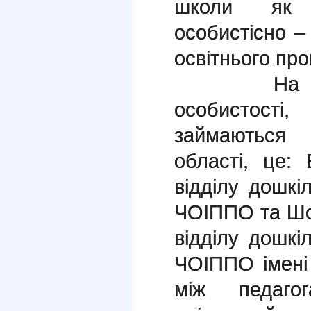
школи як 
особистісно –
освітнього про
На семіна
особистост
займаються
області, це:
відділу дошкіл
ЧОІППО та Шо
відділу дошкіл
ЧОІППО імені 
між педаго