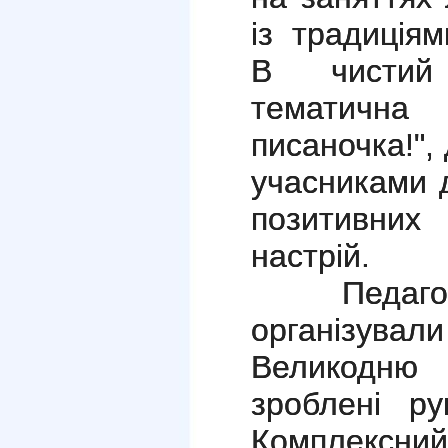
із традиціям
В чистий 
тематична
писаночка!",
учасниками 
позитивних
настрій.
Педагоги 
організува
Великодню 
зроблені ру
Комплексний