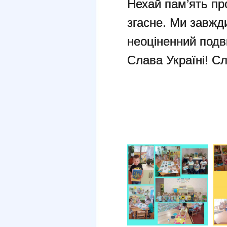
Нехай пам’ять пр
згасне. Ми завжд
неоціненний подв
Слава Україні! С