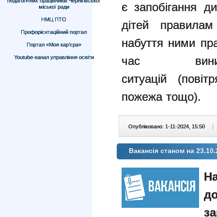
педагогічних працівників Чернігівської
є
запобігання д
міської ради
НМЦ ПТО
дітей правил
Профорієнтаційний портал
набуття ними пр
Портал «Моя кар’єра»
Youtube-канал управління освіти
час виник
ситуацій
(повіт
пожежа тощо).
Опубліковано: 1-11-2024, 15:50
|
Вакансія станом на 23.10.
На
д
з