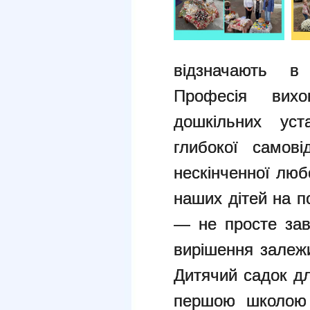
відзначають в
Професія вихо
дошкільних уст
глибокої самові
нескінченної люб
наших дітей на п
— не просте зав
вирішення залеж
Дитячий садок д
першою школою 