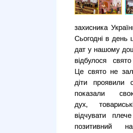
захисника Україн
Сьогодні в день
дат у нашому до
відбулося свято
Це
свято не за
діти проявили
показали сво
дух,
товарись
відчувати плеч
позитивний н