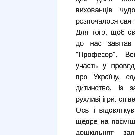
вихованців чуд
розпочалося свя
Для того, щоб св
до нас завітав
"Професор". Вс
участь у провед
про Україну, с
дитинство, із 
рухливі ігри, спі
Ось і відсвятку
щедре на посмішк
дошкільнят зал