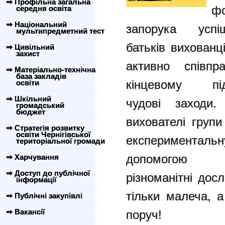
⇒ Профільна загальна
ф
середня освіта
⇒ Національний
запорука усп
мультипредметний тест
батьків
вихованц
⇒ Цивільний
захист
активно спів
⇒ Матеріально-технічна
база закладів
кінцевому п
освіти
⇒ Шкільний
чудові
заходи.
громадський
бюджет
вихователі гру
⇒ Стратегія розвитку
освіти Чернігівської
експериментальну
територіальної громади
допомогою
⇒ Харчування
⇒ Доступ до публічної
різноманітні
досл
інформації
тільки малеча, 
⇒ Публічні закупівлі
⇒ Вакансії
поруч!