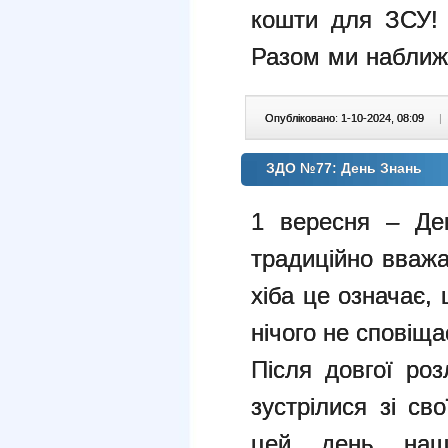
кошти для ЗСУ! 
Разом ми набли
Опубліковано: 1-10-2024, 08:09
|
ЗДО №77: День Знань
1 вересня – Де
традиційно вваж
хіба це означає,
нічого не сповіща
Після довгої роз
зустрілися зі св
цей день наш