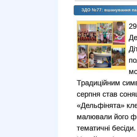
ЗДО №77: вшанування пам
29
Де
Ді
по
мо
Традиційним симв
серпня став соня
«Дельфінята» кле
малювали його ф
тематичні бесіди.