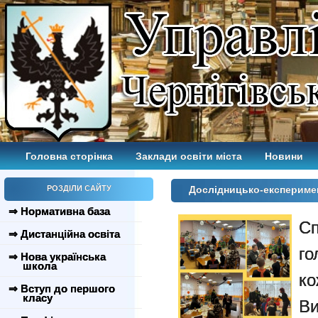
Головна сторінка
Заклади освіти міста
Новини
РОЗДІЛИ САЙТУ
Дослідницько-експеримен
⇒ Нормативна база
С
⇒ Дистанційна освіта
г
⇒ Нова українська
школа
⇒ Вступ до першого
класу
Ви