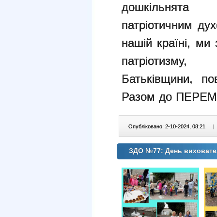
дошкільнят
патріотичним ду
нашій країні, м
патріотизму
Батьківщини,
по
Разом до ПЕРЕМ
Опубліковано: 2-10-2024, 08:21
|
ЗДО №77: День виховате