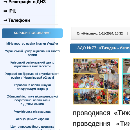
⇒ Реєстрація в ДНЗ
⇒ ІРЦ
⇒ Телефони
КОРИСНІ ПОСИЛАННЯ
Опубліковано: 1-11-2024, 16:32
|
Міністерство освіти і науки України
ЗДО №77: «Тиждень безп
Український центр оцінювання якості
освіти
Київський регіональний центр
оцінювання якості освіти
Управління Державної служби якості
освіти у Чернігівській області
Управління освіти і науки
облдержадміністрації
Обласний інститут післядипломної
педагогічної освіти імені
К.Д.Ушинського
проводився
«Тиж
Чернігівська міська рада
Асоціація міст України
проведення «Ти
Центр професійного розвитку