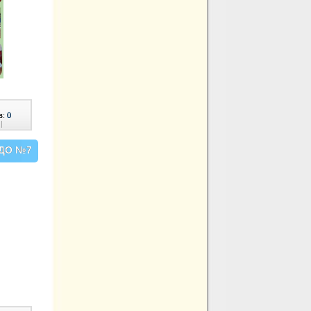
в:
0
|
ЗДО №7