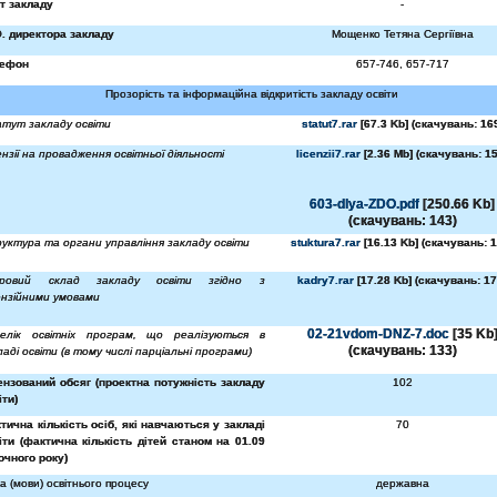
т закладу
-
О. директора закладу
Мощенко Тетяна Сергіївна
лефон
657-746, 657-717
Прозорість та інформаційна відкритість закладу освіти
тут закладу освіти
statut7.rar
[67.3 Kb] (cкачувань: 16
ензії на провадження освітньої діяльності
licenzii7.rar
[2.36 Mb] (cкачувань: 15
603-dlya-ZDO.pdf
[250.66 Kb]
(cкачувань: 143)
уктура та органи управління закладу освіти
stuktura7.rar
[16.13 Kb] (cкачувань: 1
дровий склад закладу освіти згідно з
kadry7.rar
[17.28 Kb] (cкачувань: 17
ензійними умовами
02-21vdom-DNZ-7.doc
[35 Kb
елік освітніх програм, що реалізуються в
(cкачувань: 133)
ладі освіти (в тому числі парціальні програми)
ензований обсяг (проектна потужність закладу
102
іти)
тична кількість осіб, які навчаються у закладі
70
іти (фактична кількість дітей станом на 01.09
очного року)
а (мови) освітнього процесу
державна