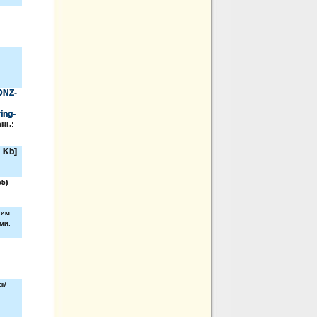
DNZ-
:
ing-
ань:
 Kb]
55)
ним
ми.
i/