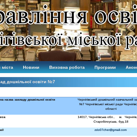
 міста
Новини
Виховна робота
Програми
Анон
ад дошкільної освіти №7
на назва закладу дошкільної освіти
Чернігівський дошкільний навчальний з
№7 Чернігівської міської ради Чернігівс
області
еса
14017, Чернігівська обл.,
м. Чернігів
Старобілоуська, буд.18
ail
zdo07cher@gmail.com