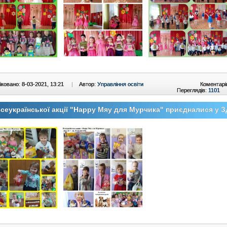
ковано: 8-03-2021, 13:21
|
Автор:
Управління освіти
Коментарі
Переглядів:
1101
сеукраїнської акції "Happy Мяу для Мурчика" приєдналися у 