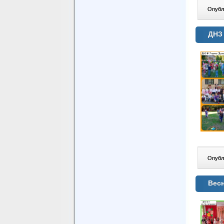
Опублі
ДНЗ 
Опублі
Весн