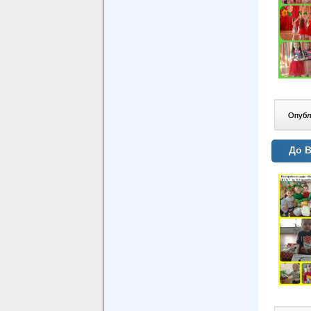
Опублі
До В