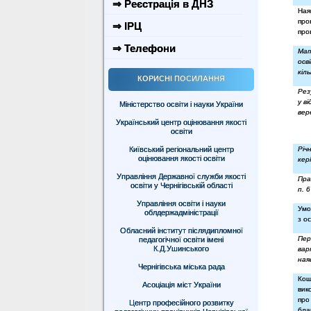
⇒ Реєстрація в ДНЗ
Ная
про
⇒ ІРЦ
про
⇒ Телефони
Ма
осв
кіл
КОРИСНІ ПОСИЛАННЯ
Рез
у в
Міністерство освіти і науки України
вер
Український центр оцінювання якості
освіти
Київський регіональний центр
Річ
оцінювання якості освіти
кер
Управління Державної служби якості
Пра
освіти у Чернігівській області
п. 
Управління освіти і науки
Умо
облдержадміністрації
з о
Обласний інститут післядипломної
Пер
педагогічної освіти імені
К.Д.Ушинського
ва
ная
Чернігівська міська рада
Кош
Асоціація міст України
вик
про
Центр професійного розвитку
бла