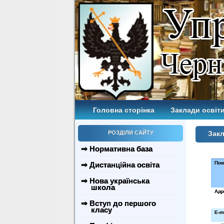
Головна сторінка
Заклади освіти
РОЗДІЛИ САЙТУ
Закл
⇒ Нормативна база
Пов
⇒ Дистанційна освіта
⇒ Нова українська
школа
Адр
⇒ Вступ до першого
класу
E
-
m