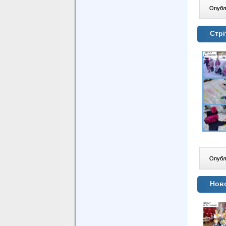
Опублі
Стрі
Опублі
Ново