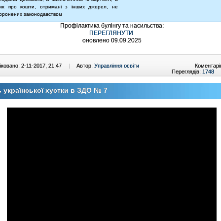
ож про кошти, отримані з інших джерел, не
оронених законодавством
Профілактика булінгу
та насильства:
ПЕРЕГЛЯНУТИ
оновлено 09.09.2025
ковано: 2-11-2017, 21:47
|
Автор:
Управління освіти
Коментарі
Переглядів:
1748
 української хустки в ЗДО № 7