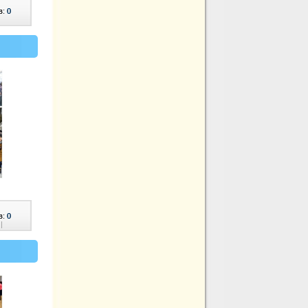
в:
0
в:
0
|