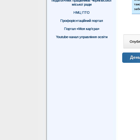
педагогічних працівників Чернігівської
міської ради
так
заб
НМЦ ПТО
Профорієнтаційний портал
Портал «Моя кар’єра»
Youtube-канал управління освіти
Опублі
День