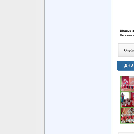
Вітаємо з
Це наша 
Опублі
ДНЗ 