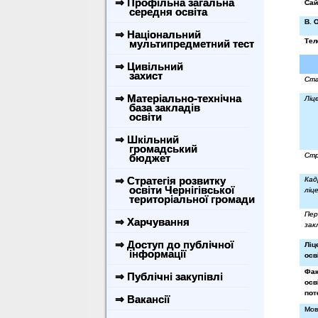
⇒ Профільна загальна
Сай
середня освіта
В. 
⇒ Національний
Те
мультипредметний тест
⇒ Цивільний
захист
Ста
⇒ Матеріально-технічна
Ліц
база закладів
освіти
⇒ Шкільний
громадський
Стр
бюджет
⇒ Стратегія розвитку
Ка
освіти Чернігівської
ліц
територіальної громади
Пер
⇒ Харчування
зак
⇒ Доступ до публічної
Ліц
інформації
осв
Фак
⇒ Публічні закупівлі
осв
пот
⇒ Вакансії
Мов