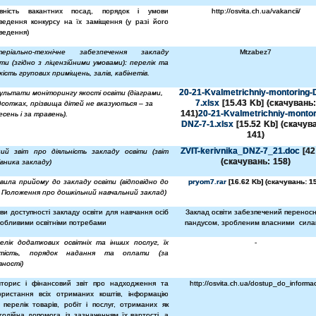
вність вакантних посад, порядок і умови
http://osvita.ch.ua/vakancii/
ведення конкурсу на їх заміщення (у разі його
ведення)
теріально-технічне забезпечення закладу
Mtzabez
7
іти (згідно з ліцензійними умовами): перелік та
ькість групових приміщень, залів, кабінетів.
20-21-Kvalmetrichniy-montoring-
ультати моніторингу якості освіти (діаграми,
7.xlsx
[15.43 Kb] (cкачувань
ідсотках, прізвища дітей не вказуються – за
141)
20-21-Kvalmetrichniy-montor
есень і за травень).
DNZ-7-1.xlsx
[15.52 Kb] (cкачув
141)
ZVIT-kerivnika_DNZ-7_21.doc
[42
ний звіт про діяльність закладу освіти (звіт
(cкачувань: 158)
івника закладу)
вила прийому до закладу освіти (відповідно до
pryom7.rar
[16.62 Kb] (cкачувань: 1
6 Положення про дошкільний навчальний заклад)
ви доступності закладу освіти для навчання осіб
Заклад освіти забезпечений перенос
собливими освітніми потребами
пандусом, зробленим власними сила
елік додаткових освітніх та інших послуг, їх
-
ртість, порядок надання та оплати (за
вності)
торис і фінансовий звіт про надходження та
http://osvita.ch.ua/dostup_do_informaci
ористання всіх отриманих коштів, інформацію
 перелік товарів, робіт і послуг, отриманих як
годійна допомога, із зазначенням їх вартості, а