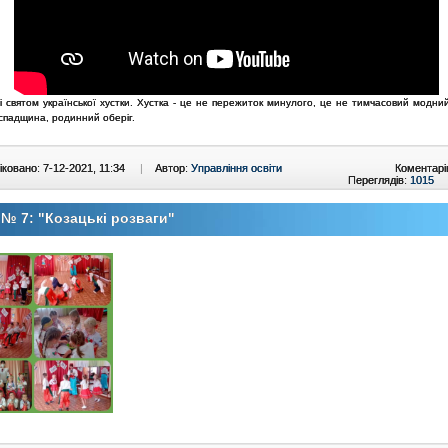
і святом української хустки. Хустка - це не пережиток минулого, це не тимчасовий модни
спадщина, родинний оберіг.
ковано: 7-12-2021, 11:34
|
Автор:
Управління освіти
Коментарі
Переглядів:
1015
№ 7: "Козацькі розваги"