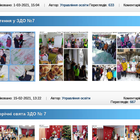
ковано: 1-03-2021, 15:04
|
Автор:
Управління освіти
Переглядів:
633
|
Коментарі
тення у ЗДО №7
ковано: 15-02-2021, 13:22
|
Автор:
Управління освіти
Коментарі
Переглядів:
667
річні свята ЗДО № 7