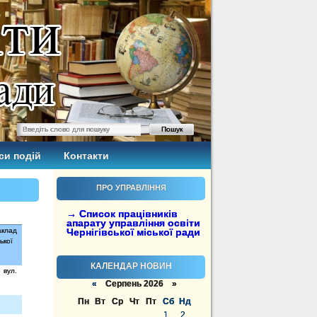
си подій
Контакти
ПРО УПРАВЛІННЯ
→ Список працівників
апарату управління освіти
аклад
Чернігівської міської ради
ької
КАЛЕНДАР НОВИН
,
вул.
«
Серпень 2026 »
Пн
Вт
Ср
Чт
Пт
Сб
Нд
1
2