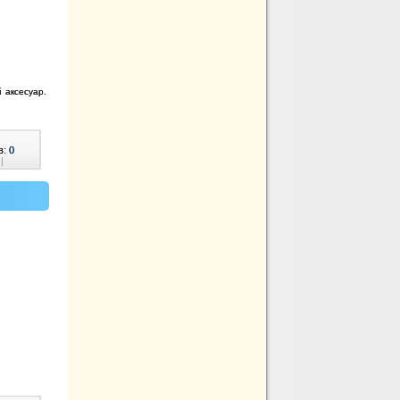
й аксесуар.
в:
0
|