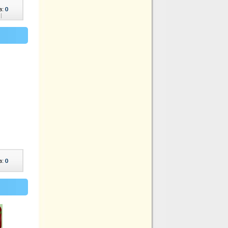
в:
0
|
в:
0