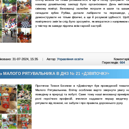
нашому дошкільному закладі було організовано День кмітлив
свіжому повітрі. Вихованці залюбки пограли в шахи та шашк
складали кубик Рубіка, долали лабіринти та перешкоди,
демонструвати не тільки фізичні, а ще й розумові здібності. Що
повітряного змія їм слід було зрозуміти, як впоратися з напрямком в
у твістер як завжди підняла всім гарний настрій.
ковано: 31-07-2024, 15:35
|
Автор:
Управління освіти
Коментарі
Переглядів:
664
Ь МАЛОГО РЯТУВАЛЬНИКА В ДНЗ № 21 «ДЗВІПОЧКУ»
Протягом Тижня Безпеки в «Дзвіночку» був проведений темат
Малого Рятувальника. Влітку особливо варто звернути увагу н
поведінку в природі та побуті. Саме тому наші вихованці примір
ролі героїчних професій, вчилися надавати першу медичну 
рятувати від пожежі, не забули і про правила дорожнього руху.