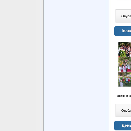
Опублі
Іван
обожнюют
Опублі
День