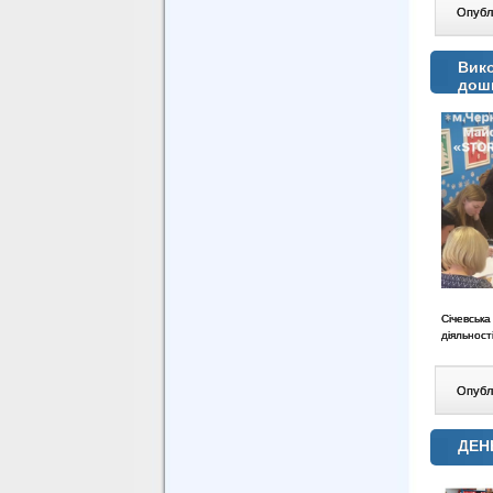
Опублі
Вико
дошк
Січевськ
діяльност
Опублі
ДЕН