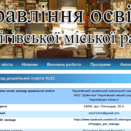
 міста
Новини
Виховна робота
Програми
Анон
ад дошкільної освіти №21
вна назва закладу дошкільної освіти
Чернігівський дошкільний навчальний за
№21 “Дзвіночок” Чернігівської міської ра
Чернігівської області
реса
14000, вул. П’ятницька, 35 А
mail
zdo21cher@gmail.com
йт закладу
https://www.facebook.com/dnz21.chernigiv
ref=pages_you_manage
ректор закладу
Осташкова Наталія Василівна