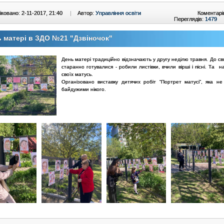
ковано: 2-11-2017, 21:40
|
Автор:
Управління освіти
Коментарі
Переглядів:
1479
 матері в ЗДО №21 "Дзвіночок"
День матері традиційно відзначають у другу неділю травня. До с
старанно готувалися - робили листівки, вчили вірші і пісні. Та
своїх матусь.
Організовано виставку дитячих робіт “Портрет матусі”, яка н
байдужими нікого.