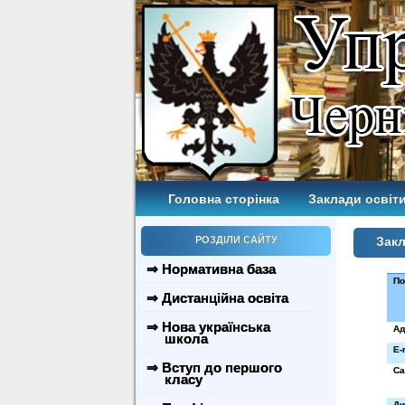
Головна сторінка
Заклади освіти
РОЗДІЛИ САЙТУ
Закл
⇒ Нормативна база
По
⇒ Дистанційна освіта
⇒ Нова українська
Ад
школа
E-
⇒ Вступ до першого
Са
класу
Ди