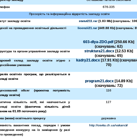
лефон
676-335
Прозорість та інформаційна відкритість закладу освіти
атут закладу освіти
statut211.rar
[1.83 Mb] (cкачувань: 100
цензії на провадження освітньої діяльності
licenzii21.rar
[449.88 Kb] (cкачувань: 8
603-dlya-ZDO.pdf
[250.66 Kb]
(cкачувань: 62)
struktura21.docx
[12.53 Kb]
руктура та органи управління закладу освіти
(cкачувань: 65)
kadry21.docx
[17.91 Kb] (cкачува
дровий склад закладу освіти згідно з
70)
цензійними умовами
релік освітніх програм, що реалізуються в
кладі освіти
program21.docx
[14.89 Kb]
(cкачувань: 72)
цензований обсяг (
проектна потужність
116
кладу освіти)
ктична кількість осіб, які навчаються у
127
кладі освіти (
фактична кількість дітей
аном на 01.09 поточного року)
ва (мови) освітнього процесу
державна
явність вакантних посад, порядок і умови
http://osvita.ch.ua/vakancii/
оведення конкурсу на їх заміщення (у разі
го проведення)