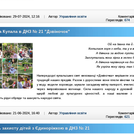
ковано: 29-07-2024, 12:16
|
Автор:
Управління освіти
Коментарі
Переглядів:
674
а Купала в ДНЗ № 21 "Дзвіночок"
Ой на Івана та й
Котилася зоря з неба, та у в 
А дівчина за водою пусти
Заплуталась ясна зірка в зелен 
А дівчина-чарівниця на д
Як узріла ясну зірку, так 
Напередодні купальських свят вихованці «Дзвіночка» вирішили зг
традицій наших предків. Разом з дорослими вони плели віночки та
у воду, водили хороводи, шукали загадкову квітку папороті, вчили
через імпровізоване вогнище. Сила нашого народу в духовній 
щирій любові до культурних цінностей, а наші малюки з 
ь рідні обряди та шанують народні свята.
ковано: 21-06-2024, 16:40
|
Автор:
Управління освіти
Коментарі
Переглядів:
621
 захисту дітей з Єдиноріжкою в ДНЗ № 21