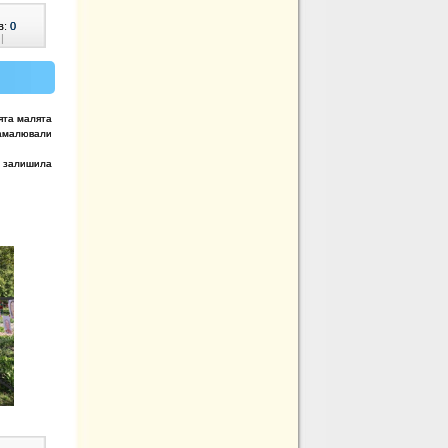
в:
0
|
вята малята
 намалювали
е залишила