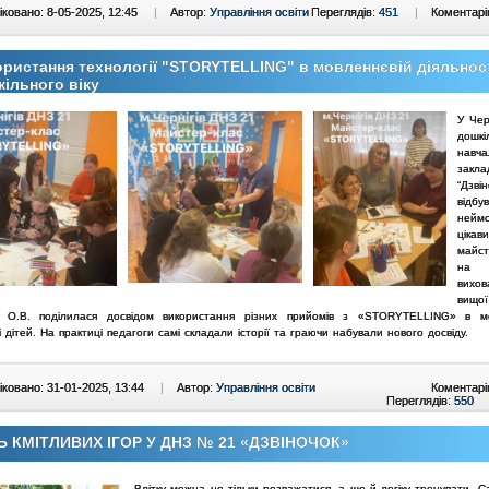
ковано: 8-05-2025, 12:45
|
Автор:
Управління освіти
Переглядів:
451
|
Коментарі
ристання технології "STORYTELLING" в мовленнєвій діяльност
ільного віку
У Чер
дошкі
навча
зак
“Дзвін
відбув
неймо
цікав
майст
н
вихов
вищої
а О.В. поділилася
досвідом використання різних прийомів з «STORYTELLING» в
м
і дітей. На практиці педагоги самі складали
історії та граючи набували нового досвіду.
ковано: 31-01-2025, 13:44
|
Автор:
Управління освіти
Коментарі
Переглядів:
550
Ь КМІТЛИВИХ ІГОР У ДНЗ № 21 «ДЗВІНОЧОК»
Влітку можна не тільки розважатися, а ще й логіку тренувати. С