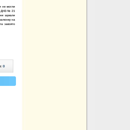
и не могли
в ДНЗ № 21
они шукали
малюнку на
та завзято
в:
0