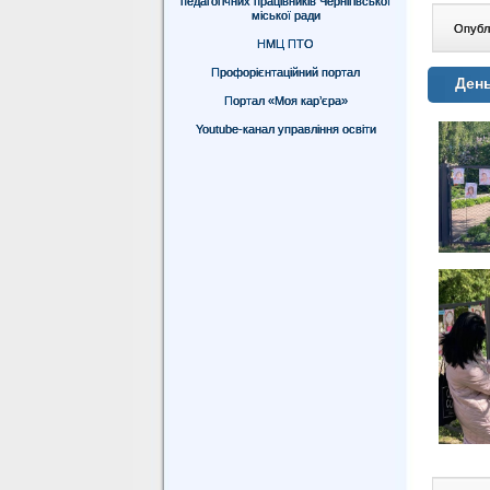
педагогічних працівників Чернігівської
міської ради
Опублі
НМЦ ПТО
Профорієнтаційний портал
День
Портал «Моя кар’єра»
Youtube-канал управління освіти