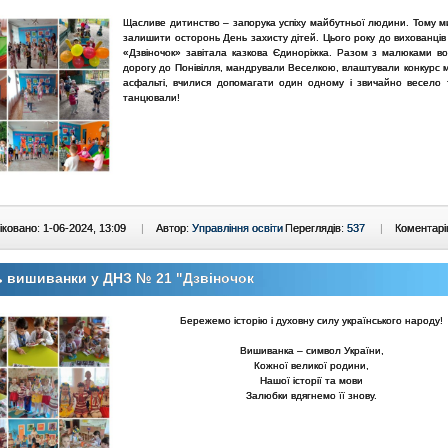
Щасливе дитинство – запорука успіху майбутньої людини. Тому м
залишити осторонь День захисту дітей. Цього року до вихованці
«Дзвіночок» завітала казкова Єдиноріжка. Разом з малюками в
дорогу до Понівілля, мандрували Веселкою, влаштували конкурс 
асфальті, вчилися допомагати один одному і звичайно весело 
танцювали!
ковано: 1-06-2024, 13:09
|
Автор:
Управління освіти
Переглядів:
537
|
Коментарі
 вишиванки у ДНЗ № 21 "Дзвіночок
Бережемо історію і духовну силу українського народу!
Вишиванка – символ України,
Кожної великої родини,
Нашої історії та мови
Залюбки вдягнемо її знову.