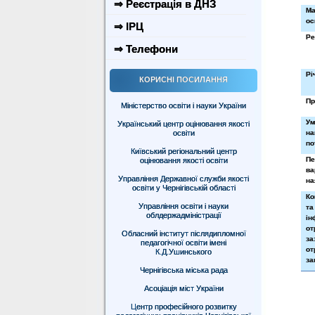
⇒ Реєстрація в ДНЗ
Ма
ос
⇒ ІРЦ
Ре
⇒ Телефони
Рі
КОРИСНІ ПОСИЛАННЯ
Пр
Міністерство освіти і науки України
У
Український центр оцінювання якості
освіти
н
по
Київський регіональний центр
Пе
оцінювання якості освіти
ва
Управління Державної служби якості
на
освіти у Чернігівській області
Ко
Управління освіти і науки
та
облдержадміністрації
ін
о
Обласний інститут післядипломної
за
педагогічної освіти імені
от
К.Д.Ушинського
за
Чернігівська міська рада
Асоціація міст України
Центр професійного розвитку