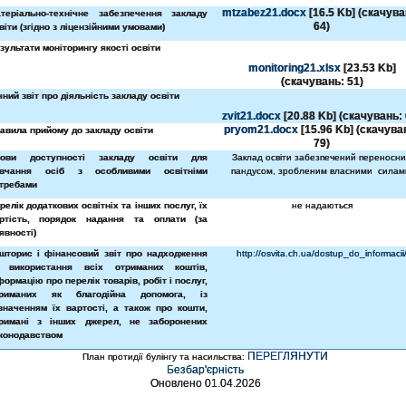
mtzabez21.docx
[16.5 Kb] (cкачува
теріально-технічне забезпечення закладу
64)
віти (згідно з ліцензійними умовами)
зультати моніторингу якості освіти
monitoring21.xlsx
[23.53 Kb]
(cкачувань: 51)
чний звіт про діяльність закладу освіти
zvit21.docx
[20.88 Kb] (cкачувань: 
pryom21.docx
[15.96 Kb] (cкачува
авила прийому до закладу освіти
79)
мови доступності закладу освіти для
Заклад освіти забезпечений переносн
авчання осіб з особливими освітніми
пандусом, зробленим власними
силам
требами
релік додаткових освітніх та інших послуг, їх
не надаються
ртість, порядок надання та оплати (за
явності)
шторис і фінансовий звіт про надходження
http://osvita.ch.ua/dostup_do_informacii
 використання всіх отриманих коштів,
формацію про перелік товарів, робіт і послуг,
триманих як благодійна допомога, із
значенням їх вартості, а також про кошти,
римані з інших джерел, не заборонених
конодавством
ПЕРЕГЛЯНУТИ
План протидії булінгу
та насильства
:
Безбар'єрність
Оновлено 01.04.2026