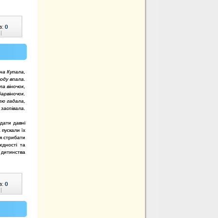
в:
0
|
 на Купала,
воду впала.
ла віночок,
барвіночок.
олю гадала,
і заспівала.
адати давні
 пускали їх
ся стрибати
єдності та
дитинства
в:
0
|