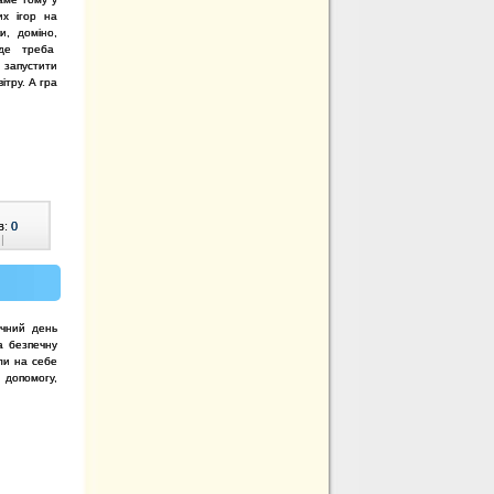
их ігор на
и, доміно,
 де треба
б запустити
ітру. А гра
в:
0
|
ичний день
а безпечну
яли на себе
допомогу,