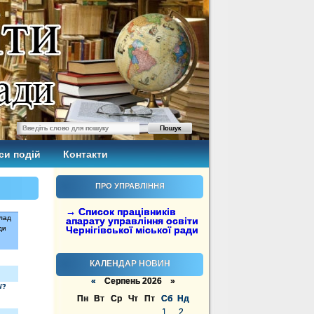
си подій
Контакти
ПРО УПРАВЛІННЯ
→ Список працівників
клад
апарату управління освіти
ди
Чернігівської міської ради
КАЛЕНДАР НОВИН
«
Серпень 2026 »
/?
Пн
Вт
Ср
Чт
Пт
Сб
Нд
1
2