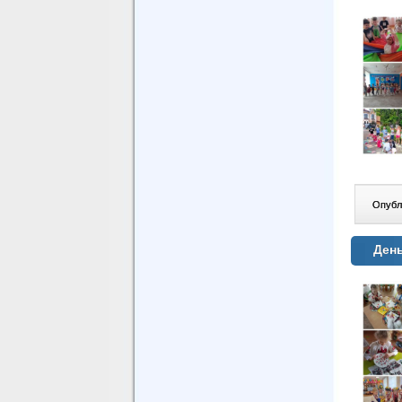
Опублі
День