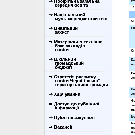
⇒ Профільна загальна
середня освіта
Те
⇒ Національний
мультипредметний тест
Ст
⇒ Цивільний
Лі
захист
⇒ Матеріально-технічна
база закладів
освіти
Ст
⇒ Шкільний
Ка
громадський
лі
бюджет
Пе
⇒ Стратегія розвитку
за
освіти Чернігівської
територіальної громади
Лі
⇒ Харчування
за
Фа
⇒ Доступ до публічної
за
інформації
ст
⇒ Публічні закупівлі
Мо
На
⇒ Вакансії
пр
йо