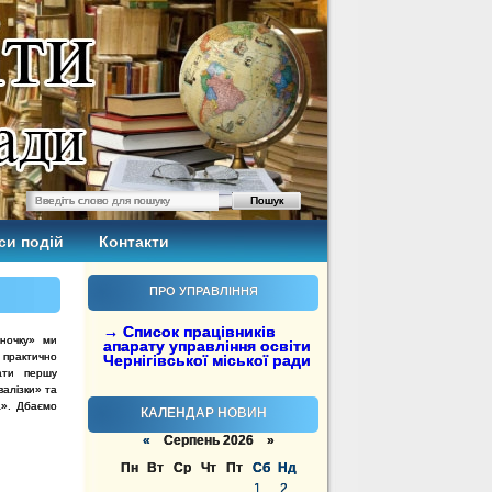
си подій
Контакти
ПРО УПРАВЛІННЯ
→ Список працівників
іночку» ми
апарату управління освіти
 практично
Чернігівської міської ради
ати першу
валізки» та
а». Дбаємо
КАЛЕНДАР НОВИН
«
Серпень 2026 »
Пн
Вт
Ср
Чт
Пт
Сб
Нд
1
2