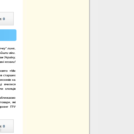
в:
0
очку" лине,
ойшли віки.
м Україну,
вні козаки!
 свято «Ми
тив старших
хисників на
ці вчилися
ли хлопців
аближаємо
товари, які
проект ГРУ
в:
0
|