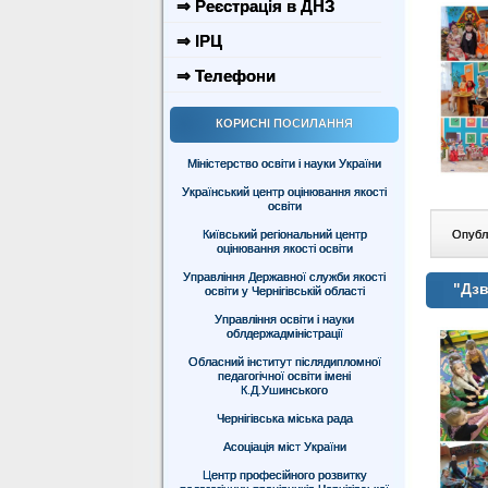
⇒ Реєстрація в ДНЗ
⇒ ІРЦ
⇒ Телефони
КОРИСНІ ПОСИЛАННЯ
Міністерство освіти і науки України
Український центр оцінювання якості
освіти
Київський регіональний центр
Опублі
оцінювання якості освіти
Управління Державної служби якості
"Дзв
освіти у Чернігівській області
Управління освіти і науки
облдержадміністрації
Обласний інститут післядипломної
педагогічної освіти імені
К.Д.Ушинського
Чернігівська міська рада
Асоціація міст України
Центр професійного розвитку