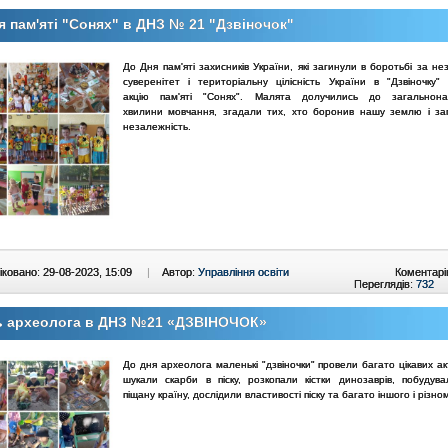
я пам'яті "Сонях" в ДНЗ № 21 "Дзвіночок"
До Дня пам'яті захисників України, які загинули в боротьбі за
нез
суверенітет і територіальну цілісність України в "Дзвіночку"
акцію пам'яті "Сонях". Малята долучились до
загальнона
хвилини мовчання, згадали тих, хто боронив нашу землю і заг
незалежність.
ковано: 29-08-2023, 15:09
|
Автор:
Управління освіти
Коментарі
Переглядів:
732
ь археолога в ДНЗ №21 «ДЗВІНОЧОК»
До дня археолога маленькі "дзвіночки" провели багато цікавих а
шукали скарби в піску, розкопали кістки динозаврів, побудува
піщану країну, дослідили властивості піску та багато іншого і різно