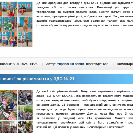
До міжнародного дня театру в ДНЗ №21 «Дзвіночок» відбувся 
тиждень «В гості казка завітала». Вихованці усіх груп пі
театралізації за змістом відомих казок, змогли відчути себе 
акторами, приміряти різні ролі, побувати на сцені. За допомого
засобів театралізованої діяльності розкрився талант всіх мал
голосне «браво!» від уважних глядачів звучало після кожної вистав
ковано: 3-04-2024, 14:26
|
Автор:
Управління освіти
Переглядів:
645
|
Коментарі
іночок" за різноманіття у ЗДО № 21
Дитячий світ різноманітний. Тому наші «дзвіночки» вирішили 
акцію "LOTS OF SOCKS", яка проходить по всьому світу. Малюк
кольорові непарні шкарпетки, щоб бути солідарними з людьми,
синдром дауна.
21 березня – міжнародний день сонячних люд
місяць для цієї події були обрані зовсім не випадково — вони 
позначають природу синдрому Дауна: мова йде про
3
(за
як зазвичай у людини) копії
21
-ї хромосоми.
Малята вчя
толерантними, сприймати цей світ з його розмаїттям і роз
кожний на цій планеті унікальний, неповторний і важливий!