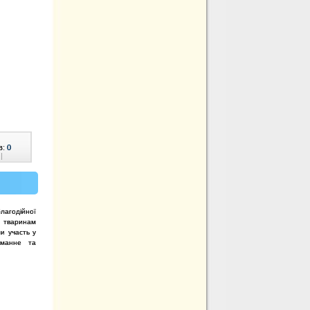
в:
0
|
годійної
 тваринам
и участь у
уманне та