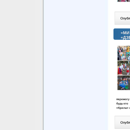
Опублі
«МИ
«ДЗ
перемогу 
будь-хто
«Крила» 
Опублі