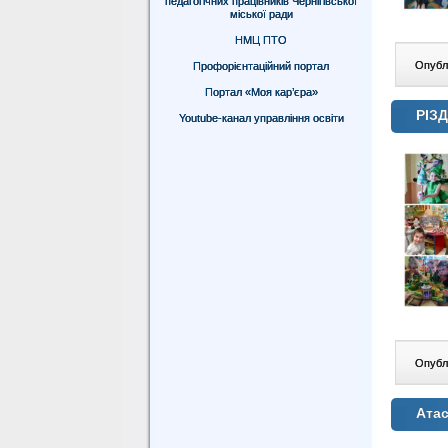
педагогічних працівників Чернігівської
міської ради
НМЦ ПТО
Опублі
Профорієнтаційний портал
Портал «Моя кар’єра»
РІЗ
Youtube-канал управління освіти
Опублі
Атас