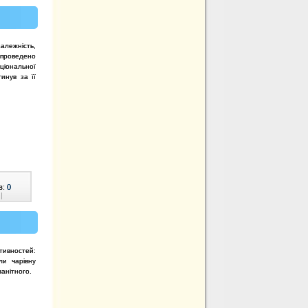
алежність,
 проведено
ціональної
инув за її
в:
0
|
ктивностей:
ли чарівну
манітного.