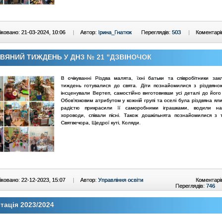
ковано: 21-03-2024, 10:06
|
Автор:
Ірина_Гнатюк
Переглядів:
503
|
Коментарі
ДВЯНИЙ ТИЖДЕНЬ У ДНЗ № 21 "ДЗВІНОЧОК
В очікуванні Різдва малята, їхні батьки та співробітники зак
тиждень готувалися до свята. Діти познайомилися з різдвяною
інсценували Вертеп, самостійно виготовивши усі деталі до його 
Обов’язковим атрибутом у кожній групі та оселі була різдвяна яли
радістю прикрасили її саморобними іграшками, водили на
хороводи, співали пісні. Також дошкільнята познайомилися з 
Святвечора, Щедрої куті, Коляди.
ковано: 22-12-2023, 15:07
|
Автор:
Управління освіти
Коментарі
Переглядів:
746
тація 2023/2024