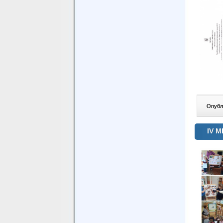
Опублі
ІV 