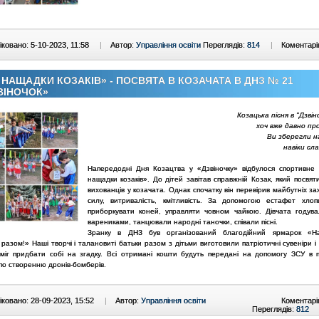
ковано: 5-10-2023, 11:58
|
Автор:
Управління освіти
Переглядів:
814
|
Коментарі
 НАЩАДКИ КОЗАКІВ» - ПОСВЯТА В КОЗАЧАТА В ДНЗ № 21
ВІНОЧОК»
Козацька пісня в "Дзвін
хоч вже давно пр
Ви зберегли на
навіки сла
Напередодні Дня Козацтва у «Дзвіночку» відбулося спортивне
нащадки козаків». До дітей завітав справжній Козак, який посвя
вихованців у козачата. Однак спочатку він перевірив майбутніх за
силу, витривалість, кмітливість. За допомогою естафет хлоп
приборкувати коней, управляти човном чайкою. Дівчата годува
варениками, танцювали народні таночки, співали пісні.
Зранку в ДНЗ був організований благодійний ярмарок «Н
разом!» Наші творчі і талановиті батьки разом з дітьми виготовили патріотичні сувеніри і 
 міг придбати собі на згадку. Всі отримані кошти будуть передані на допомогу ЗСУ в 
по створенню дронів-бомберів.
ковано: 28-09-2023, 15:52
|
Автор:
Управління освіти
Коментарі
Переглядів:
812