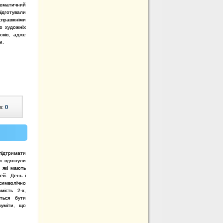
тематичний
дготували
справжніми
ю художніх
юків, адже
и.
в:
0
підтримати
и вдягнули
 які мають
ей. День і
символічно
мість 2-х,
ться бути
уміти, що