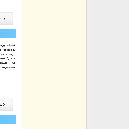
в:
0
ладу цілий
 історією,
інсталяції.
нка. Діти з
вколо неї
традиціями
в:
0
|