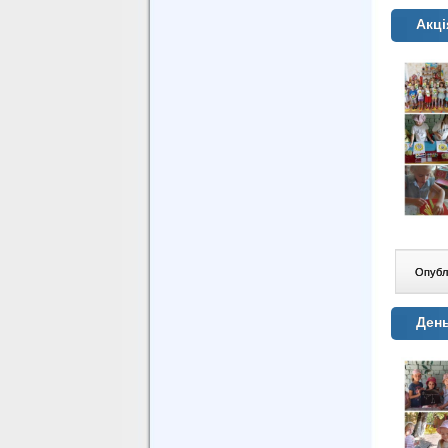
Акці
Опублі
Ден