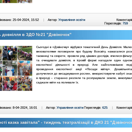
ковано: 25-04-2024, 15:52
|
Автор:
Управління освіти
Коментарі
Переглядів:
759
 довкілля в ЗДО №21 "Дзвіночок"
Сьогодні в «Дзвіночку» відбувся тематичний День Довкілля. Малю
вихователями поговорили про будову Всесвіту, намагалися роз
таємниці та секрети, провели ряд цікавих дослідів, вчилися фільт
та очищувати довкілля, в ігровій формі нагадали один одно
екологічної діяльності в природі. Але найголовнішою под
проведення екологічної акції «Посади квітку». Дошкільнят
долучилися до висаджування рослин, використовуючи набуті знан
в природі – старанно рихлили та розпушували землю, викопувал
саджали квіти на поливали їх.
ковано: 8-04-2024, 16:01
|
Автор:
Управління освіти
Переглядів:
625
|
Коментарі
ості казка завітала" - тиждень театралізації в ДНЗ 21 "Дзвіночо