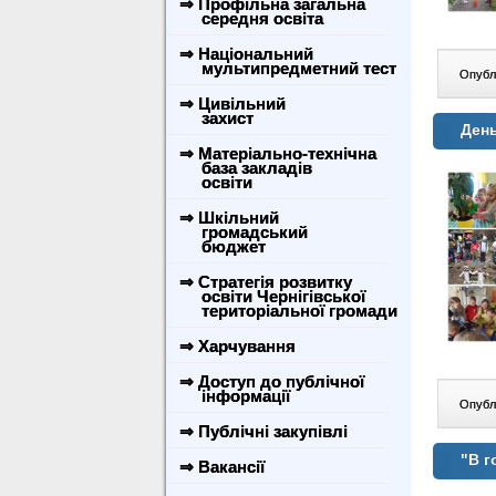
⇒ Профільна загальна
середня освіта
⇒ Національний
мультипредметний тест
Опублі
⇒ Цивільний
захист
День
⇒ Матеріально-технічна
база закладів
освіти
⇒ Шкільний
громадський
бюджет
⇒ Стратегія розвитку
освіти Чернігівської
територіальної громади
⇒ Харчування
⇒ Доступ до публічної
інформації
Опублі
⇒ Публічні закупівлі
"В г
⇒ Вакансії