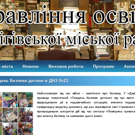
 міста
Новини
Виховна робота
Програми
Анон
день Безпеки дитини в ДНЗ №21
Найголовніше під час війни – пам’ятати про безпеку. У «Дзв
проведи тематичний «Тиждень безпеки дитини» під час якого
відпрацювали дії в надзвичайних ситуаціях, вчилися надав
невідкладну медичну допомогу, ще раз перевірили свої «тривожні 
пропрацювали алгоритм дій під час сигналу «Повітряна тривог
про власну безпеку та навчаємо цього інших.