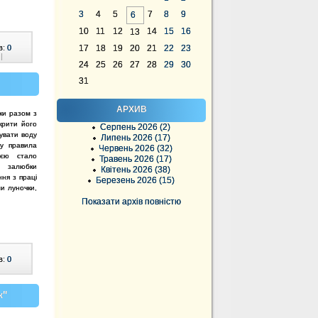
3
4
5
7
8
9
6
10
11
12
14
15
16
13
в:
0
17
18
19
20
21
22
23
|
24
25
26
27
28
29
30
31
АРХИВ
ки разом з
крити його
Серпень 2026 (2)
рувати воду
Липень 2026 (17)
му правила
Червень 2026 (32)
ією стало
Травень 2026 (17)
а залюбки
Квітень 2026 (38)
ня з праці
Березень 2026 (15)
и луночки,
Показати архів повністю
в:
0
к"