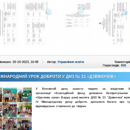
ковано: 20-10-2023, 10:48
|
Автор:
Управління освіти
Коментарі
Переглядів:
459
МІЖНАРОДНИЙ УРОК ДОБРОТИ У ДНЗ № 21 «ДЗВІНОЧОК»
У Всесвітній день захисту тварин за ініціативи бла
організації
«Благодійний фонд допомоги безпритульним
«Щаслива лапа» (happy paw) малята ДНЗ № 21 "Дзвіночок" взял
ІV Міжнародному уроці доброти, дізналися багато про г
відповідальне ставлення до тварин.