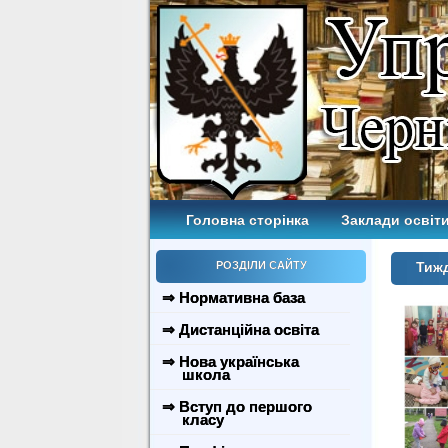
Головна сторінка
Заклади освіти
РОЗДІЛИ САЙТУ
Тиж
⇒ Нормативна база
⇒ Дистанційна освіта
⇒ Нова українська
школа
⇒ Вступ до першого
класу