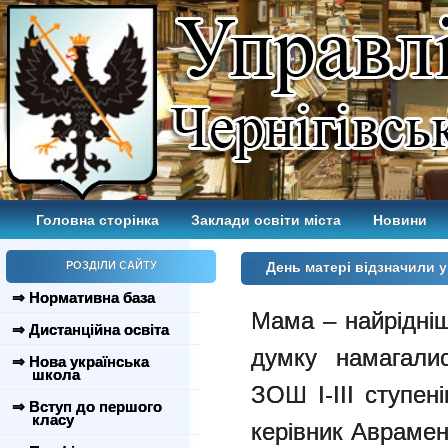
Головна сторінка
Заклади освіти міста
Новини
РОЗДІЛИ САЙТУ
День матері відзначили
⇒ Нормативна база
Мама – найрідні
⇒ Дистанційна освіта
думку намагалис
⇒ Нова українська
школа
ЗОШ І-ІІІ ступен
⇒ Вступ до першого
класу
керівник Авраменк