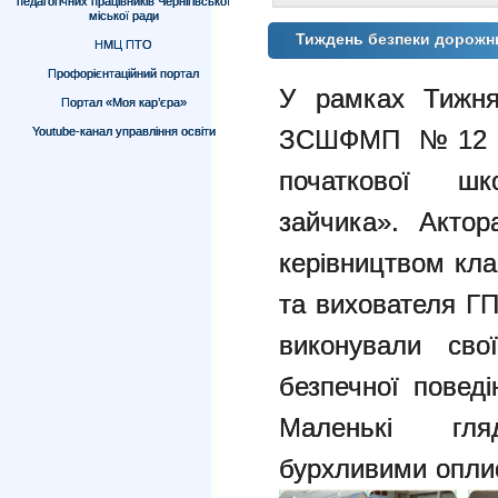
педагогічних працівників Чернігівської
міської ради
Тиждень безпеки дорож
НМЦ ПТО
Профорієнтаційний портал
У рамках Тижня
Портал «Моя кар’єра»
Youtube-канал управління освіти
ЗСШФМП №12 ві
початкової ш
зайчика». Актор
керівництвом кла
та вихователя ГП
виконували сво
безпечної поведі
Маленькі гля
бурхливими опли