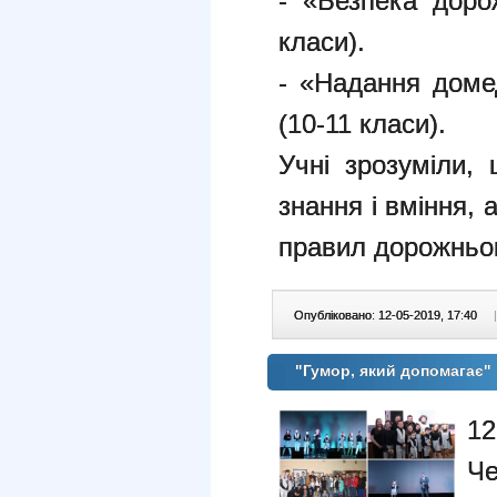
- «Безпека доро
класи).
- «Надання доме
(10-11 класи).
Учні зрозуміли, 
знання і вміння, 
правил дорожньог
Опубліковано: 12-05-2019, 17:40
|
"Гумор, який допомагає"
1
Ч