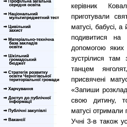
⇒ Профільна загальна
керівник Ковал
середня освіта
⇒ Національний
приготували свя
мультипредметний тест
матусі, бабусі, а
⇒ Цивільний
захист
подивитися на 
⇒ Матеріально-технічна
база закладів
допомогою яких
освіти
⇒ Шкільний
зустрілися там 
громадський
бюджет
танцем янголят
⇒ Стратегія розвитку
освіти Чернігівської
присвячені мату
територіальної громади
«Запиши розклад
⇒ Харчування
⇒ Доступ до публічної
свою дитину, т
інформації
матусі отримали 
⇒ Публічні закупівлі
⇒ Вакансії
Учні 3-в також у