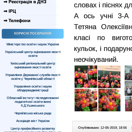
⇒ Реєстрація в ДНЗ
словах і піснях д
⇒ ІРЦ
А ось учні 3-А 
⇒ Телефони
Тетяна Олексіїв
КОРИСНІ ПОСИЛАННЯ
класі по вигот
Міністерство освіти і науки України
кульок, і подару
Український центр оцінювання якості
освіти
неочікуваний.
Київський регіональний центр
оцінювання якості освіти
Управління Державної служби якості
освіти у Чернігівській області
Управління освіти і науки
облдержадміністрації
Обласний інститут післядипломної
педагогічної освіти імені
К.Д.Ушинського
Чернігівська міська рада
Асоціація міст України
Опубліковано: 12-05-2019, 18:56
|
Центр професійного розвитку