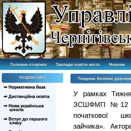
Головна сторінка
Заклади освіти міста
Новини
РОЗДІЛИ САЙТУ
Тиждень безпеки дорож
⇒ Нормативна база
У рамках Тижня
⇒ Дистанційна освіта
ЗСШФМП №12 ві
⇒ Нова українська
школа
початкової ш
⇒ Вступ до першого
класу
зайчика». Актор