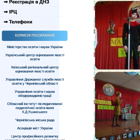
⇒ Реєстрація в ДНЗ
⇒ ІРЦ
⇒ Телефони
КОРИСНІ ПОСИЛАННЯ
Міністерство освіти і науки України
Український центр оцінювання якості
освіти
Київський регіональний центр
оцінювання якості освіти
Управління Державної служби якості
освіти у Чернігівській області
Управління освіти і науки
облдержадміністрації
Обласний інститут післядипломної
педагогічної освіти імені
К.Д.Ушинського
Чернігівська міська рада
Асоціація міст України
Центр професійного розвитку