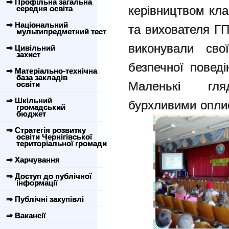
⇒ Профільна загальна
керівництвом кла
середня освіта
⇒ Національний
та вихователя ГП
мультипредметний тест
виконували сво
⇒ Цивільний
захист
безпечної поведі
⇒ Матеріально-технічна
база закладів
Маленькі гля
освіти
⇒ Шкільний
бурхливими опли
громадський
бюджет
⇒ Стратегія розвитку
освіти Чернігівської
територіальної громади
⇒ Харчування
⇒ Доступ до публічної
інформації
⇒ Публічні закупівлі
⇒ Вакансії