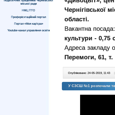
«Дивоцвіт», цен
педагогічних працівників Чернігівської
міської ради
Чернігівської мі
НМЦ ПТО
Профорієнтаційний портал
області.
Портал «Моя кар’єра»
Вакантна посада
Youtube-канал управління освіти
культури - 0,75 
Адреса закладу о
Перемоги, 61
, т
Опубліковано: 24-05-2019, 11:43
|
У СЗСШ №1 розпочали т