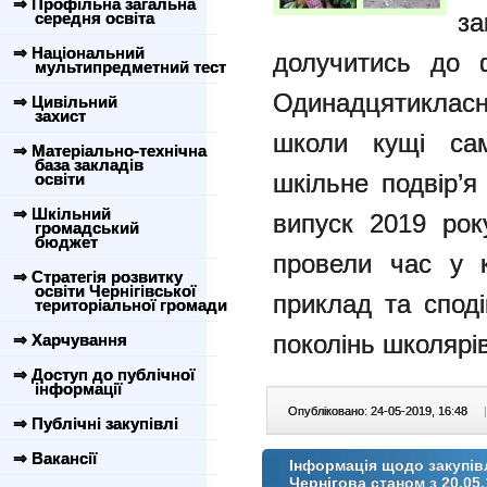
⇒ Профільна загальна
за
середня освіта
⇒ Національний
долучитись до 
мультипредметний тест
Одинадцятиклас
⇒ Цивільний
захист
школи кущі сам
⇒ Матеріально-технічна
база закладів
шкільне подвір’я
освіти
⇒ Шкільний
випуск 2019 рок
громадський
бюджет
провели час у к
⇒ Стратегія розвитку
освіти Чернігівської
приклад та спод
територіальної громади
поколінь школярі
⇒ Харчування
⇒ Доступ до публічної
інформації
Опубліковано: 24-05-2019, 16:48
|
⇒ Публічні закупівлі
⇒ Вакансії
Інформація щодо закупівл
Чернігова станом з 20.05.1