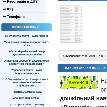
⇒ Реєстрація в ДНЗ
⇒ ІРЦ
⇒ Телефони
КОРИСНІ ПОСИЛАННЯ
Міністерство освіти і науки України
Український центр оцінювання якості
освіти
Київський регіональний центр
оцінювання якості освіти
Опубліковано: 24-05-2019, 12:38
|
Управління Державної служби якості
освіти у Чернігівській області
Вакансія станом на 24.05.
Управління освіти і науки
облдержадміністрації
На
Обласний інститут післядипломної
педагогічної освіти імені
К.Д.Ушинського
ос
Чернігівська міська рада
дошкільний нав
Асоціація міст України
Центр професійного розвитку