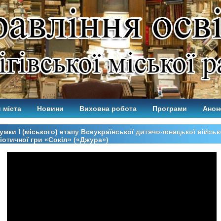
 міста
Новини
Виховна робота
Програми
Анон
умки І (міського) етапу Всеукраїнської дитячо-юнацької війсь
іотичної гри «Сокіл» («Джура»)