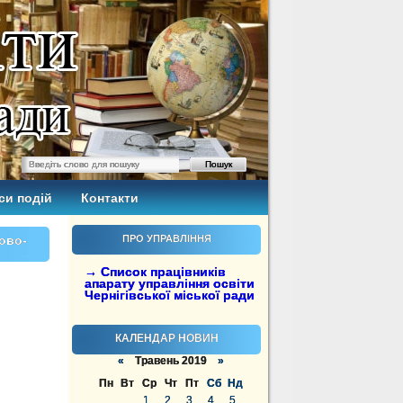
си подій
Контакти
ково-
ПРО УПРАВЛІННЯ
→ Список працівників
апарату управління освіти
Чернігівської міської ради
КАЛЕНДАР НОВИН
«
Травень 2019
»
Пн
Вт
Ср
Чт
Пт
Сб
Нд
1
2
3
4
5