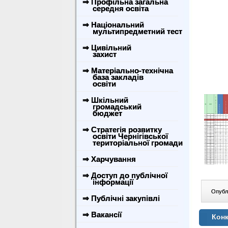
⇒ Профільна загальна
середня освіта
⇒ Національний
мультипредметний тест
⇒ Цивільний
захист
⇒ Матеріально-технічна
база закладів
освіти
⇒ Шкільний
громадський
бюджет
⇒ Стратегія розвитку
освіти Чернігівської
територіальної громади
⇒ Харчування
⇒ Доступ до публічної
інформації
Опублі
⇒ Публічні закупівлі
⇒ Вакансії
Конк