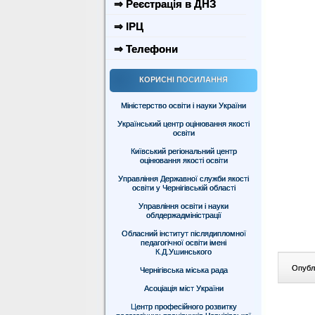
⇒ Реєстрація в ДНЗ
⇒ ІРЦ
⇒ Телефони
КОРИСНІ ПОСИЛАННЯ
Міністерство освіти і науки України
Український центр оцінювання якості
освіти
Київський регіональний центр
оцінювання якості освіти
Управління Державної служби якості
освіти у Чернігівській області
Управління освіти і науки
облдержадміністрації
Обласний інститут післядипломної
педагогічної освіти імені
К.Д.Ушинського
Опублі
Чернігівська міська рада
Асоціація міст України
Центр професійного розвитку