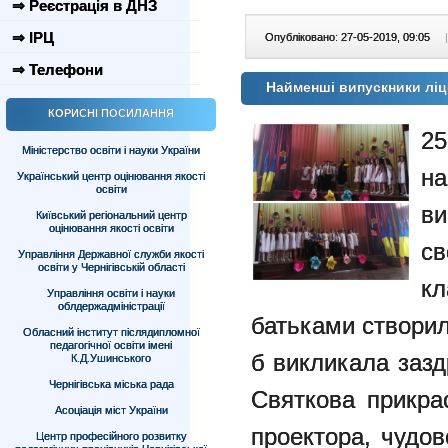
⇒ Реєстрація в ДНЗ
⇒ ІРЦ
Опубліковано: 27-05-2019, 09:05
|
⇒ Телефони
Найменші випускники лі
КОРИСНІ ПОСИЛАННЯ
2
Міністерство освіти і науки України
н
Український центр оцінювання якості
освіти
ви
Київський регіональний центр
оцінювання якості освіти
св
Управління Державної служби якості
освіти у Чернігівській області
к
Управління освіти і науки
облдержадміністрації
батьками створил
Обласний інститут післядипломної
педагогічної освіти імені
б викликала зазд
К.Д.Ушинського
Чернігівська міська рада
Святкова прикра
Асоціація міст України
проектора, чудов
Центр професійного розвитку