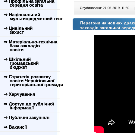
⇒ Профільна загальна
середня освіта
Опубліковано: 27-05-2019, 11:59
|
⇒ Національний
мультипредметний тест
Перегони на човнах драко
закладів загальної серед
⇒ Цивільний
захист
⇒ Матеріально-технічна
база закладів
освіти
⇒ Шкільний
громадський
бюджет
⇒ Стратегія розвитку
освіти Чернігівської
територіальної громади
⇒ Харчування
⇒ Доступ до публічної
інформації
⇒ Публічні закупівлі
⇒ Вакансії