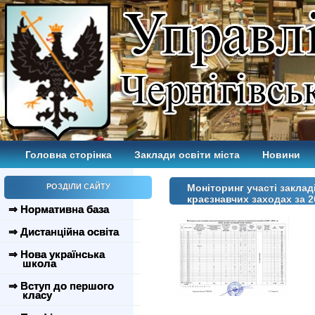
Головна сторінка
Заклади освіти міста
Новини
РОЗДІЛИ САЙТУ
Моніторинг участі заклад
краєзнавчих заходах за 20
⇒ Нормативна база
⇒ Дистанційна освіта
⇒ Нова українська
школа
⇒ Вступ до першого
класу