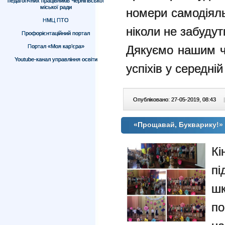
педагогічних працівників Чернігівської
міської ради
номери самодіяль
НМЦ ПТО
ніколи не забудуть
Профорієнтаційний портал
Портал «Моя кар’єра»
Дякуємо нашим ч
Youtube-канал управління освіти
успіхів у середній
Опубліковано: 27-05-2019, 08:43
|
«Прощавай, Букварику!»
Кі
пі
ш
п