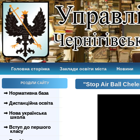
Головна сторінка
Заклади освіти міста
Новини
РОЗДІЛИ САЙТУ
"Stop Air Ball Che
⇒ Нормативна база
⇒ Дистанційна освіта
⇒ Нова українська
школа
⇒ Вступ до першого
класу