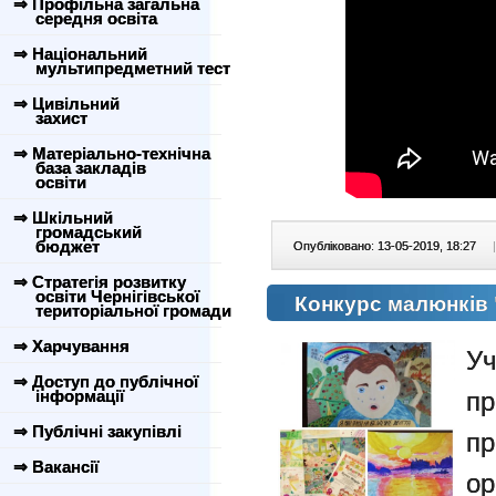
⇒ Профільна загальна
середня освіта
⇒ Національний
мультипредметний тест
⇒ Цивільний
захист
⇒ Матеріально-технічна
база закладів
освіти
⇒ Шкільний
громадський
бюджет
Опубліковано: 13-05-2019, 18:27
|
⇒ Стратегія розвитку
освіти Чернігівської
Конкурс малюнків 
територіальної громади
⇒ Харчування
Уч
⇒ Доступ до публічної
інформації
пр
⇒ Публічні закупівлі
пр
⇒ Вакансії
ор