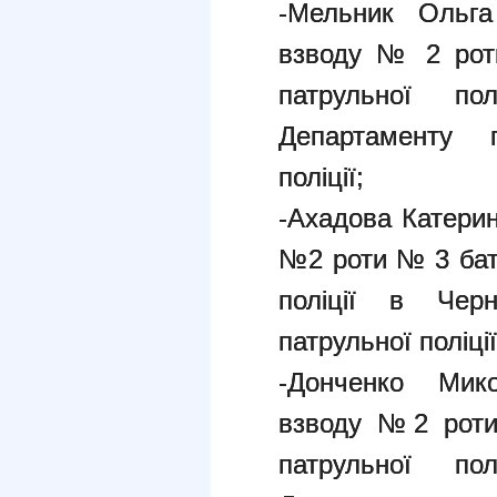
-Мельник Ольга
взводу № 2 рот
патрульної пол
Департаменту п
поліції;
-Ахадова Катерин
№2 роти № 3 бат
поліції в Черн
патрульної поліції
-Донченко Мико
взводу №2 роти
патрульної пол