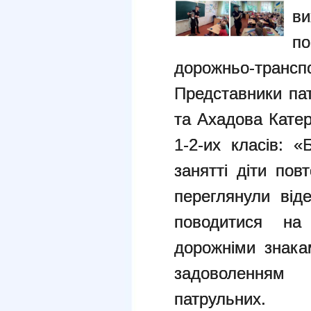
ви
п
дорожньо-транспо
Представники пат
та Ахадова Катер
1-2-их класів: 
занятті діти пов
переглянули від
поводитися на
дорожніми знака
задоволенням 
патрульних.