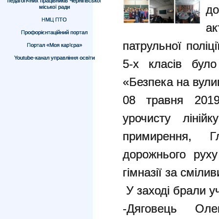
педагогічних працівників Чернігівської
д
міської ради
НМЦ ПТО
ак
Профорієнтаційний портал
патрульної поліці
Портал «Моя кар’єра»
Youtube-канал управління освіти
5-х класів бул
«Безпека на вулиц
08 травня 2019
урочисту ліній
примирення, Г
дорожнього рух
гімназії за смілив
У заході брали у
-Дяговець Оле