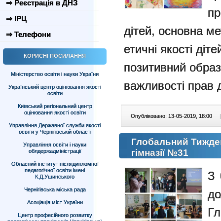
⇒ Реєстрація в ДНЗ
пр
⇒ ІРЦ
дітей, основна ме
⇒ Телефони
етичні якості діт
КОРИСНІ ПОСИЛАННЯ
позитивний образ
Міністерство освіти і науки України
важливості прав 
Український центр оцінювання якості
освіти
Київський регіональний центр
оцінювання якості освіти
Опубліковано: 13-05-2019, 18:00
|
Управління Державної служби якості
освіти у Чернігівській області
Глобальний Тижде
Управління освіти і науки
гімназії №31
облдержадміністрації
Обласний інститут післядипломної
педагогічної освіти імені
З 
К.Д.Ушинського
Чернігівська міська рада
д
Асоціація міст України
Г
Центр професійного розвитку