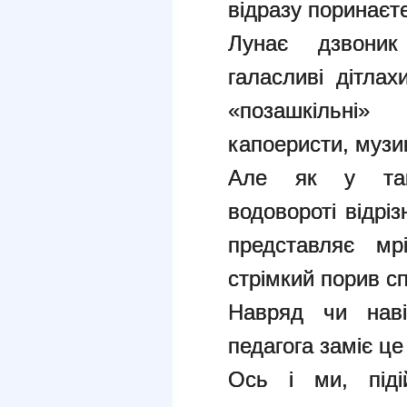
відразу поринаєт
Лунає дзвоник
галасливі дітлах
«позашкільні
капоеристи, музи
Але як у так
водовороті відріз
представляє мр
стрімкий порив с
Навряд чи наві
педагога заміє це
Ось і ми, піді