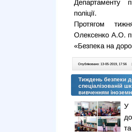
Департаменту па
поліції.
Протягом тижн
Олексенко А.О. п
«Безпека на доро
Опубліковано: 13-05-2019, 17:56
|
Тиждень безпеки д
спеціалізованій шк
вивченням інозем
У
до
т