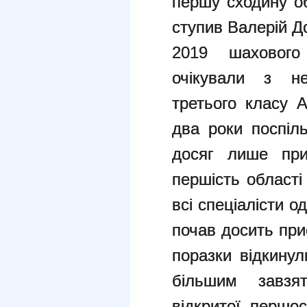
першу сходину об
ступив Валерій До
2019 шахового
очікували з не
третього класу А
два роки поспіл
досяг лише при
першість області
всі спеціалісти о
почав досить прис
поразки відкину
більшим завзя
відкритої першо