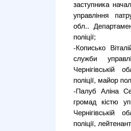
заступника начал
управління патру
обл.. Департамен
поліції;
-Кописько Вітал
служби управл
Чернігівській о
поліції, майор полі
-Палуб Аліна Сер
громад кістю уп
Чернігівській о
поліції, лейтенант