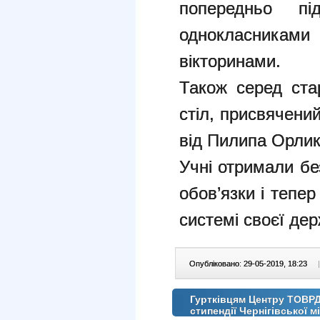
попередньо під
однокласниками
вікторинами.
Також серед ста
стіл, присвячений 
від Пилипа Орлик
Учні отримали бе
обов’язки і тепе
системі своєї де
Опубліковано: 29-05-2019, 18:23
|
Гуртківцям Центру ТОВРД
стипендії Чернігівської м