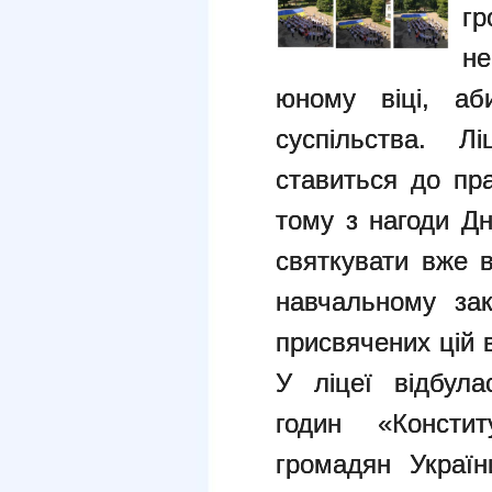
г
не
юному віці, аб
суспільства. 
ставиться до пра
тому з нагоди Дн
святкувати вже 
навчальному зак
присвячених цій в
У ліцеї відбула
годин «Констит
громадян Україн