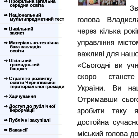
⇒ Профільна загальна
середня освіта
Зв
⇒ Національний
голова Владисл
мультипредметний тест
⇒ Цивільний
через кілька рок
захист
управління місто
⇒ Матеріально-технічна
база закладів
освіти
важливі для нашо
⇒ Шкільний
«Сьогодні ви учн
громадський
бюджет
скоро станет
⇒ Стратегія розвитку
освіти Чернігівської
територіальної громади
України. Ви на
⇒ Харчування
Отримавши сього
⇒ Доступ до публічної
зробити таку я
інформації
⇒ Публічні закупівлі
достойна сучасн
⇒ Вакансії
міський голова до