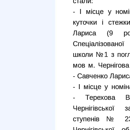
стали:
- І місце у номі
куточки і стежк
Лариса (9 ро
Спеціалізованої
школи №1 з погл
мов м. Чернігова 
- Савченко Лариса
- І місце у номі
- Терехова В
Чернігівської з
ступенів № 23 
Чернігівської о