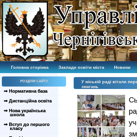
Головна сторінка
Заклади освіти міста
Новини
РОЗДІЛИ САЙТУ
У міській раді вітали пер
змагань
⇒ Нормативна база
Сь
⇒ Дистанційна освіта
р
⇒ Нова українська
школа
уч
⇒ Вступ до першого
класу
зм