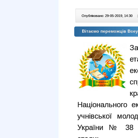
Опубліковано: 29-05-2019, 14:30
|
Вітаємо переможців Всеу
З
ет
ек
сп
кр
Національного ек
учнівської молод
України № 38 в