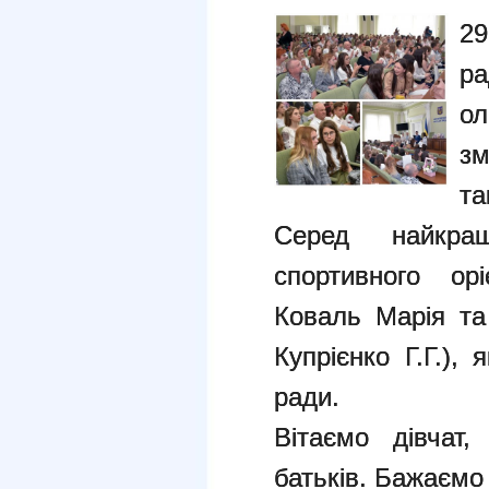
29
р
ол
зм
та
Серед найкра
спортивного ор
Коваль Марія та
Купрієнко Г.Г.),
ради.
Вітаємо дівчат,
батьків. Бажаємо 