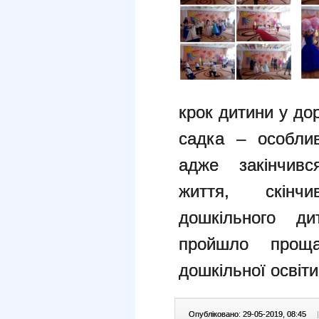
крок дитини у до
садка – особли
адже закінчився
життя, скінч
дошкільного ди
пройшло прощ
дошкільної освіт
Опубліковано: 29-05-2019, 08:45
|