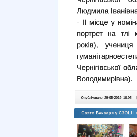
Людмила Іванівна
- ІІ місце у ном
портрет на тлі 
років), учениц
гуманітарноесте
Чернігівської об
Володимирівна).
Опубліковано: 29-05-2019, 10:05
|
Свято Букваря у СЗОШ І 