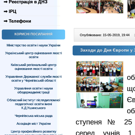
⇒ Реєстрація в ДНЗ
⇒ ІРЦ
⇒ Телефони
КОРИСНІ ПОСИЛАННЯ
Опубліковано: 15-05-2019, 19:44
|
Міністерство освіти і науки України
Заходи до Дня Європи у
Український центр оцінювання якості
освіти
Н
Київський регіональний центр
оцінювання якості освіти
об
Управління Державної служби якості
освіти у Чернігівській області
щ
Управління освіти і науки
облдержадміністрації
Є
Обласний інститут післядипломної
педагогічної освіти імені
К.Д.Ушинського
об
Чернігівська міська рада
ступеня № 25 п
Асоціація міст України
серед учнів 1
Центр професійного розвитку