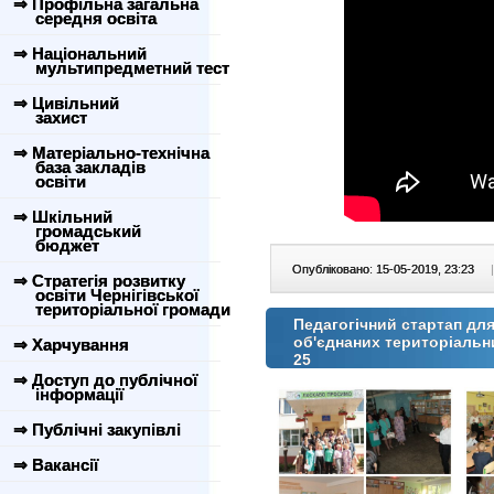
⇒ Профільна загальна
середня освіта
⇒ Національний
мультипредметний тест
⇒ Цивільний
захист
⇒ Матеріально-технічна
база закладів
освіти
⇒ Шкільний
громадський
бюджет
Опубліковано: 15-05-2019, 23:23
|
⇒ Стратегія розвитку
освіти Чернігівської
територіальної громади
Педагогічний стартап для
об'єднаних територіальни
⇒ Харчування
25
⇒ Доступ до публічної
інформації
⇒ Публічні закупівлі
⇒ Вакансії