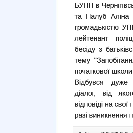
БУПП в Чернігівсь
та Палуб Аліна С
громадькістю УПП
лейтенант поліц
бесіду з батьків
тему "Запобіганн
початкової школи
Відбувся дуже 
діалог, від яко
відповіді на свої
разі виникнення 