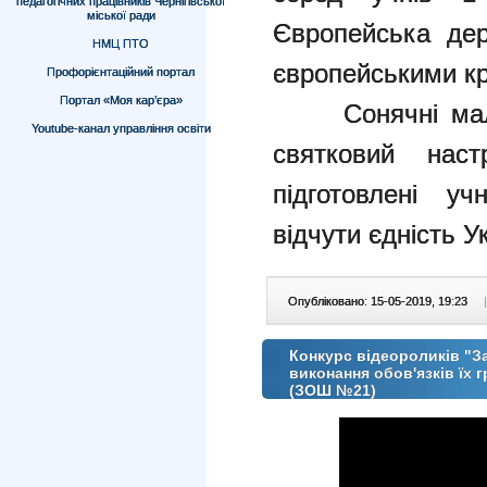
педагогічних працівників Чернігівської
міської ради
Європейська дер
НМЦ ПТО
європейськими кр
Профорієнтаційний портал
Портал «Моя кар’єра»
Сонячні малюн
Youtube-канал управління освіти
святковий наст
підготовлені у
відчути єдність У
Опубліковано: 15-05-2019, 19:23
|
Конкурс відеороликів "За
виконання обов'язків їх
(ЗОШ №21)