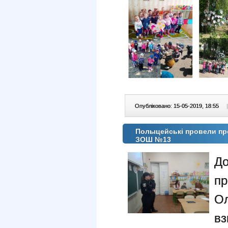
Опубліковано: 15-05-2019, 18:55
|
Полыцейські провели про
ЗОШ №13
Д
пр
Ол
в