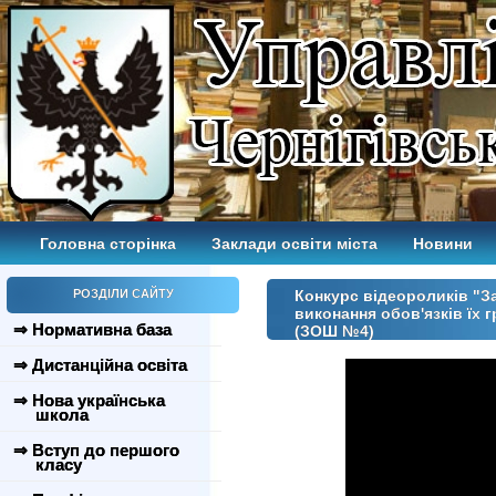
Головна сторінка
Заклади освіти міста
Новини
РОЗДІЛИ САЙТУ
Конкурс відеороликів "За
виконання обов'язків їх
⇒ Нормативна база
(ЗОШ №4)
⇒ Дистанційна освіта
⇒ Нова українська
школа
⇒ Вступ до першого
класу