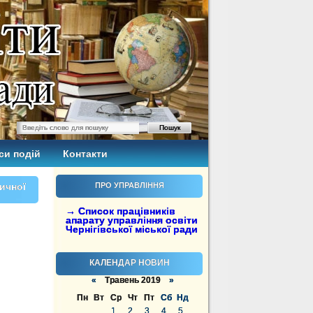
си подій
Контакти
тичної
ПРО УПРАВЛІННЯ
→ Список працівників
апарату управління освіти
Чернігівської міської ради
КАЛЕНДАР НОВИН
«
Травень 2019
»
Пн
Вт
Ср
Чт
Пт
Сб
Нд
1
2
3
4
5