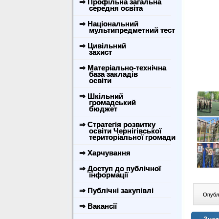
⇒ Профільна загальна
середня освіта
⇒ Національний
мультипредметний тест
⇒ Цивільний
захист
⇒ Матеріально-технічна
база закладів
освіти
⇒ Шкільний
громадський
бюджет
⇒ Стратегія розвитку
освіти Чернігівської
територіальної громади
⇒ Харчування
⇒ Доступ до публічної
інформації
⇒ Публічні закупівлі
Опублі
⇒ Вакансії