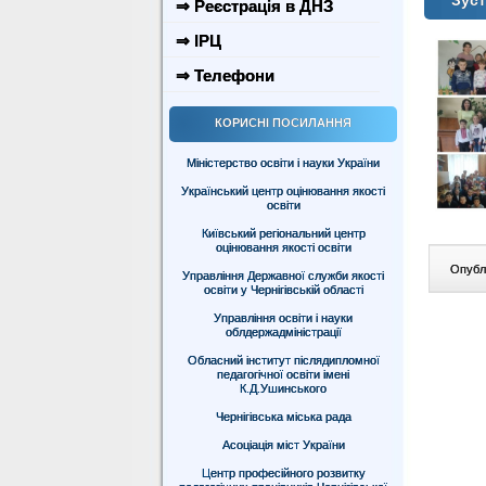
Зуст
⇒ Реєстрація в ДНЗ
⇒ ІРЦ
⇒ Телефони
КОРИСНІ ПОСИЛАННЯ
Міністерство освіти і науки України
Український центр оцінювання якості
освіти
Київський регіональний центр
оцінювання якості освіти
Опублі
Управління Державної служби якості
освіти у Чернігівській області
Управління освіти і науки
облдержадміністрації
Обласний інститут післядипломної
педагогічної освіти імені
К.Д.Ушинського
Чернігівська міська рада
Асоціація міст України
Центр професійного розвитку