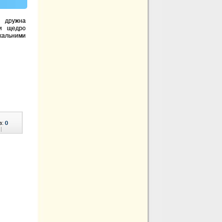
т дружна
ли щедро
альними
в:
0
|