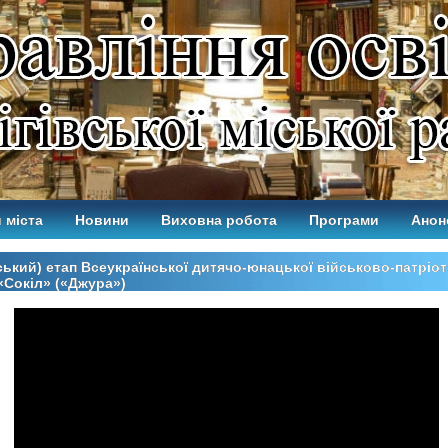
 міста
Новини
Виховна робота
Програми
Анон
іський) етап Всеукраїнської дитячо-юнацької військово-патріо
«Сокіл» («Джура»)