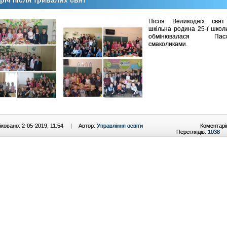
річ після тривалих свят
Після Великодніх свя
шкільна родина 25-ї шко
обмінювалася Пасх
смаколиками.
ковано: 2-05-2019, 11:54
|
Автор:
Управління освіти
Коментарі
Переглядів:
1038