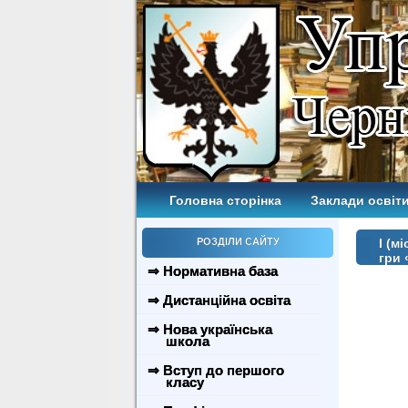
Головна сторінка
Заклади освіти
РОЗДІЛИ САЙТУ
І (м
гри 
⇒ Нормативна база
⇒ Дистанційна освіта
⇒ Нова українська
школа
⇒ Вступ до першого
класу