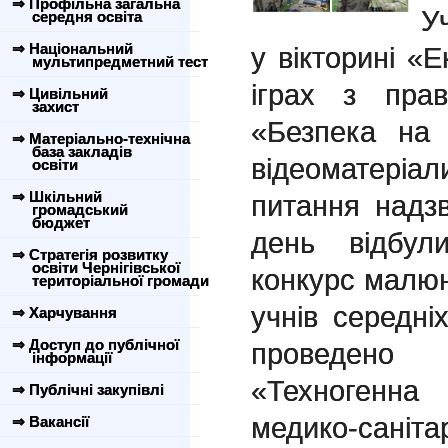
⇒ Профільна загальна
У
середня освіта
⇒ Національний
у вікторині «
мультипредметний тест
іграх з прав
⇒ Цивільний
захист
«Безпека на 
⇒ Матеріально-технічна
база закладів
відеоматер
освіти
⇒ Шкільний
питання надз
громадський
бюджет
день відбул
⇒ Стратегія розвитку
освіти Чернігівської
конкурс малюн
територіальної громади
учнів середні
⇒ Харчування
⇒ Доступ до публічної
проведено 
інформації
«Техногенн
⇒ Публічні закупівлі
медико-саніт
⇒ Вакансії