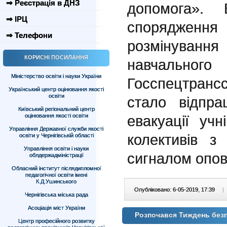
⇒ Реєстрація в ДНЗ
допомога». 
⇒ ІРЦ
спорядження 
⇒ Телефони
розмінува
КОРИСНІ ПОСИЛАННЯ
навчал
Міністерство освіти і науки України
Госспецтранс
Український центр оцінювання якості
освіти
стало відпр
Київський регіональний центр
оцінювання якості освіти
евакуації учн
Управління Державної служби якості
колективів 
освіти у Чернігівській області
Управління освіти і науки
сигналом опо
облдержадміністрації
Обласний інститут післядипломної
педагогічної освіти імені
К.Д.Ушинського
Опубліковано: 6-05-2019, 17:39
|
Чернігівська міська рада
Асоціація міст України
Розпочався Тиждень без
Центр професійного розвитку