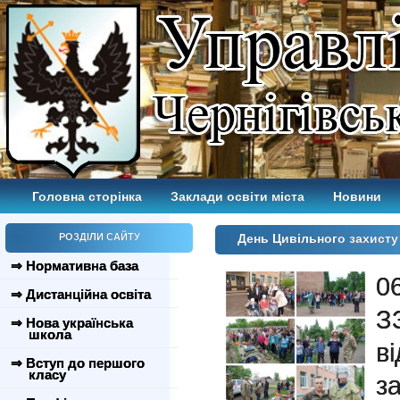
Головна сторінка
Заклади освіти міста
Новини
РОЗДІЛИ САЙТУ
День Цивільного захист
⇒ Нормативна база
0
⇒ Дистанційна освіта
З
⇒ Нова українська
школа
в
⇒ Вступ до першого
класу
за