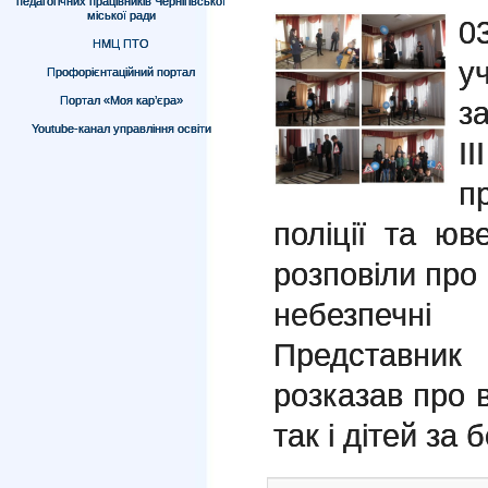
педагогічних працівників Чернігівської
міської ради
0
НМЦ ПТО
у
Профорієнтаційний портал
Портал «Моя кар’єра»
з
Youtube-канал управління освіти
І
п
поліції та юв
розповіли про
небезпечн
Представник
розказав про в
так і дітей за 