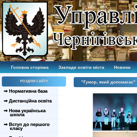
Головна сторінка
Заклади освіти міста
Новини
РОЗДІЛИ САЙТУ
"Гумор, який допомагає"
⇒ Нормативна база
⇒ Дистанційна освіта
⇒ Нова українська
школа
⇒ Вступ до першого
класу