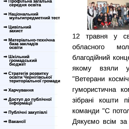
⇒ Профільна загальна
середня освіта
⇒ Національний
мультипредметний тест
⇒ Цивільний
захист
12 травня у свя
⇒ Матеріально-технічна
база закладів
обласного мол
освіти
благодійний конц
⇒ Шкільний
громадський
бюджет
якому взяли у
⇒ Стратегія розвитку
освіти Чернігівської
"Ветерани косміч
територіальної громади
гумористична к
⇒ Харчування
зібрані кошти 
⇒ Доступ до публічної
інформації
команди "С пото
⇒ Публічні закупівлі
Дякуємо всім за
⇒ Вакансії