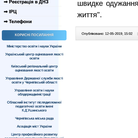
⇒ Реєстрація в ДНЗ
швидке одужання.
⇒ ІРЦ
життя".
⇒ Телефони
Опубліковано: 12-05-2019, 15:02
|
КОРИСНІ ПОСИЛАННЯ
Міністерство освіти і науки України
Український центр оцінювання якості
освіти
Київський регіональний центр
оцінювання якості освіти
Управління Державної служби якості
освіти у Чернігівській області
Управління освіти і науки
облдержадміністрації
Обласний інститут післядипломної
педагогічної освіти імені
К.Д.Ушинського
Чернігівська міська рада
Асоціація міст України
Центр професійного розвитку