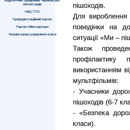
педагогічних працівників Чернігівської
пішоходів.
міської ради
НМЦ ПТО
Для вироблення 
Профорієнтаційний портал
поведінки на д
Портал «Моя кар’єра»
Youtube-канал управління освіти
ситуації «Ми – пі
Також проведе
профілактику 
використанням ві
мультфільмів:
- Учасники доро
пішоходів (6-7 кла
- «Безпека доро
класи).