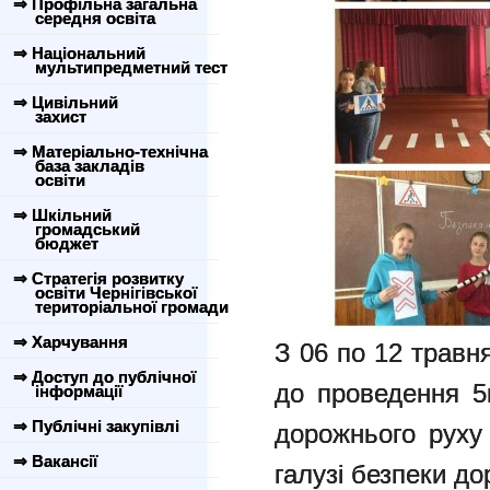
⇒ Профільна загальна
середня освіта
⇒ Національний
мультипредметний тест
⇒ Цивільний
захист
⇒ Матеріально-технічна
база закладів
освіти
⇒ Шкільний
громадський
бюджет
⇒ Стратегія розвитку
освіти Чернігівської
територіальної громади
⇒ Харчування
З 06 по 12 травн
⇒ Доступ до публічної
до проведення 5
інформації
⇒ Публічні закупівлі
дорожнього руху
⇒ Вакансії
галузі безпеки до