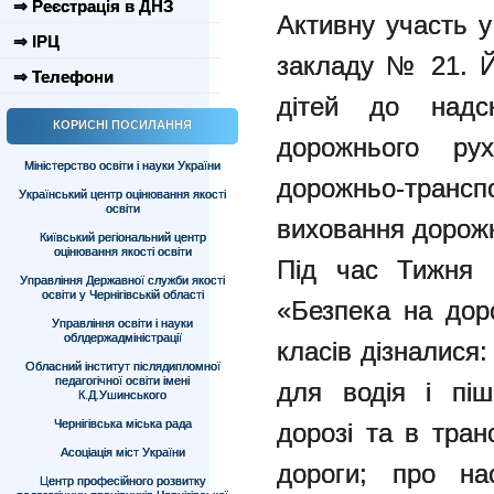
⇒ Реєстрація в ДНЗ
Активну участь у
⇒ ІРЦ
закладу № 21. Й
⇒ Телефони
дітей до надск
КОРИСНІ ПОСИЛАННЯ
дорожнього рух
Міністерство освіти і науки України
дорожньо-тра
Український центр оцінювання якості
освіти
виховання дорожн
Київський регіональний центр
оцінювання якості освіти
Під час Тижня 
Управління Державної служби якості
освіти у Чернігівській області
«Безпека на доро
Управління освіти і науки
облдержадміністрації
класів дізналися:
Обласний інститут післядипломної
педагогічної освіти імені
для водія і піш
К.Д.Ушинського
Чернігівська міська рада
дорозі та в тран
Асоціація міст України
дороги; про нас
Центр професійного розвитку