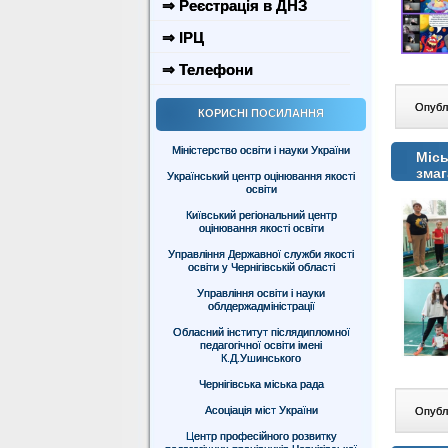
⇒ Реєстрація в ДНЗ
⇒ ІРЦ
⇒ Телефони
Опублі
КОРИСНІ ПОСИЛАННЯ
Міністерство освіти і науки України
Місь
зма
Український центр оцінювання якості
освіти
Київський регіональний центр
оцінювання якості освіти
Управління Державної служби якості
освіти у Чернігівській області
Управління освіти і науки
облдержадміністрації
Обласний інститут післядипломної
педагогічної освіти імені
К.Д.Ушинського
Чернігівська міська рада
Асоціація міст України
Опублі
Центр професійного розвитку