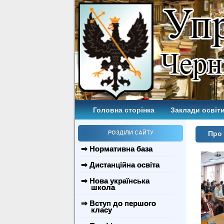
Головна сторінка
Заклади освіти
РОЗДІЛИ САЙТУ
Про 
⇒ Нормативна база
⇒ Дистанційна освіта
⇒ Нова українська
школа
⇒ Вступ до першого
класу