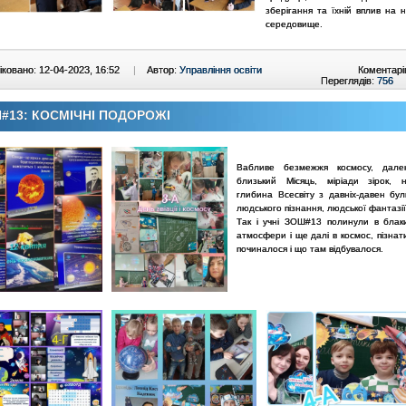
зберігання та їхній вплив на 
середовище.
ковано: 12-04-2023, 16:52
|
Автор:
Управління освіти
Коментарі
Переглядів:
756
#13: КОСМІЧНІ ПОДОРОЖІ
Вабливе безмежжя космосу, дале
близький Місяць, міріади зірок, 
глибина Всесвіту з давніх-давен бул
людського пізнання, людської фантазії
Так і учні ЗОШ#13 полинули в блак
атмосфери і ще далі в космос, пізнат
починалося і що там відбувалося.