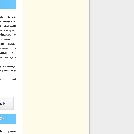
ліцею №22
овідника
е сьогодні
ій настрій.
вбралася у
 пташки та
них яєць,
ічками і
лися тут,
посмішку і
у з нагоди
ворилися у
сі загадані
в:
0
|
№22
28, провів