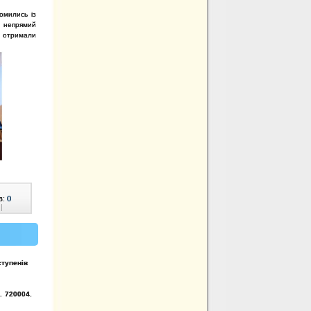
омились із
и непрямий
, отримали
в:
0
|
ступенів
. 720004.