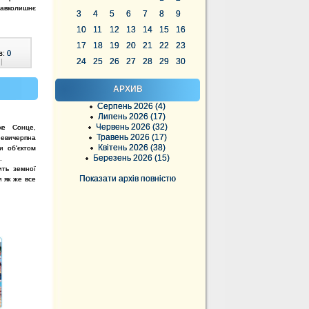
навколишнє
3
4
5
6
7
8
9
10
11
12
13
14
15
16
17
18
19
20
21
22
23
в:
0
24
25
26
27
28
29
30
|
АРХИВ
Серпень 2026 (4)
Липень 2026 (17)
Червень 2026 (32)
ке Сонце,
Травень 2026 (17)
невичерпна
Квітень 2026 (38)
и об'єктом
Березень 2026 (15)
.
ить земної
Показати архів повністю
и як же все