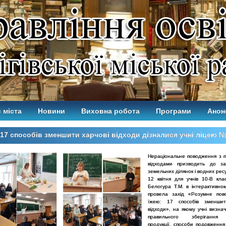
 міста
Новини
Виховна робота
Програми
Анон
17 способів зменшити харчові відходи дізналися учні ліцею 
Нераціональне поводження з 
відходами призводить до за
земельних ділянок і водних ресу
12 квітня для учнів 10-В кла
Белогура Т.М. в інтерактивно
провела захід «Розумне пов
їжею: 17 способів зменшит
відходи», на якому учні визна
правильного зберігання 
продукції, способи подовження 