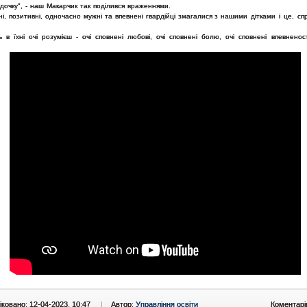
адочку", - наш Макарчик так
поділився враженнями.
і, позитивні, одночасно мужні та впевнені гвардійці змагалися з
нашими дітками і це, спр
ь в їхні очі розумієш - очі сповнені любові, очі сповнені болю, очі
сповнені впевненос
.
ковано: 12-04-2023, 10:47
|
Автор:
Управління освіти
Коментарі