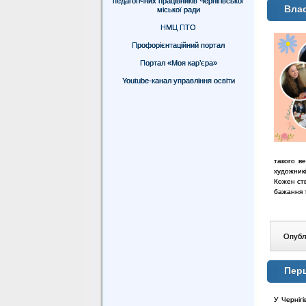
педагогічних працівників Чернігівської
Влас
міської ради
НМЦ ПТО
Профорієнтаційний портал
Портал «Моя кар’єра»
Youtube-канал управління освіти
такого в
художникі
Кожен ств
бажання т
Опублі
Перш
У Черніг