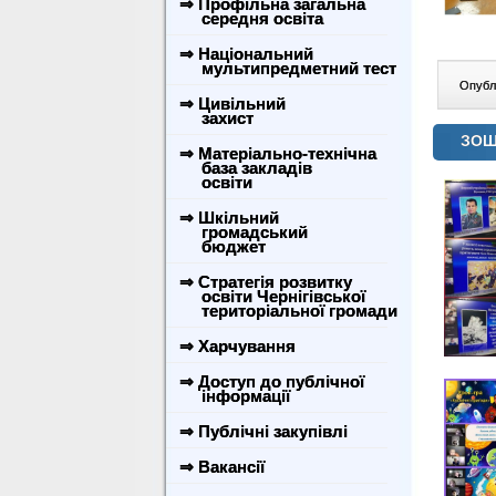
⇒ Профільна загальна
середня освіта
⇒ Національний
мультипредметний тест
Опублі
⇒ Цивільний
захист
ЗОШ
⇒ Матеріально-технічна
база закладів
освіти
⇒ Шкільний
громадський
бюджет
⇒ Стратегія розвитку
освіти Чернігівської
територіальної громади
⇒ Харчування
⇒ Доступ до публічної
інформації
⇒ Публічні закупівлі
⇒ Вакансії