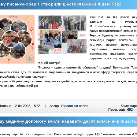
ну писанку-оберіг створили шестикласники ліцею №22
Учні 6-А та 6-Г класів 
завітали до музею-зап
М. Коцюбинського, у якому вж
панує передсвятковий великодн
Тераса будинку письменника 
великодні барви: текстильні
кролики, десятки декоратив
оздоблених нитками, стр
розписаних фарбами, осели
даруючи кожному відвідувачу 
гарний настрій.
Писанка – один з елементів обрядової традиції Великодня. Том
еликого свята діти та вчителі із задоволенням занурилися в атмосферу творчості, перет
в-майстрів та почали чаклувати.
орив собі унікальну та символічну писанку-оберіг, які прикрасять кожну оселю та здійснять у
а мрії на найближчий рік.
ковано: 12-04-2023, 15:58
|
Автор:
Управління освіти
Коментарі
Переглядів:
692
у медичну допомогу вчили надавати десятикласників ліцеї 
івському ліцеї № 22 Білецький Ігор Васильович, офіцер групи ЦВС військової частини А73