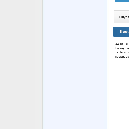
Опублі
Всес
12 квітня
Складали
тарілок,
процес за