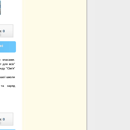
в:
0
|
ні
и класами.
 для всіх"
ду "Сім'я"
нашої школи
 та заряд
в:
0
|