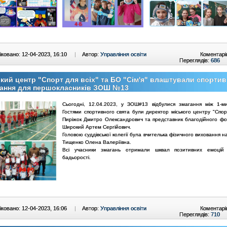
ковано: 12-04-2023, 16:10
|
Автор:
Управління освіти
Коментарі
Переглядів:
686
кий центр "Спорт для всіх" та БО "Сім'я" влаштували спортив
гання для першокласників ЗОШ №13
Сьогодні, 12.04.2023, у ЗОШ#13 відбулися змагання між 1-м
Гостями спортивного свята були директор міського центру "Спорт
Пиріжок Дмитро Олександрович та представник благодійного фон
Широкий Артем Сергійович.
Головою суддівської колегії була вчителька фізичного виховання 
Тищенко Олена Валеріївна.
Всі учасники змагань отримали шквал позитивних емоцій
бадьорості.
ковано: 12-04-2023, 16:06
|
Автор:
Управління освіти
Коментарі
Переглядів:
710