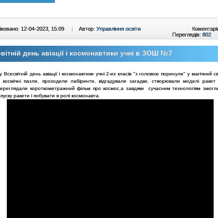
ковано: 12-04-2023, 15:09
|
Автор:
Управління освіти
Коментарі
Переглядів:
802
вітній день авіації і космонавтики учні в ЗОШ №7
 у Всесвітній день авіації і космонавтики учні 2-их класів "з головою поринули" у магічний св
 космічні пазли, проходили лабіринти, відгадували загадки, створювали моделі ракет 
 переглядали короткометражний фільм про космос,а завдяки сучасним технологіям змогл
пуску ракети і побувати в ролі космонавта.