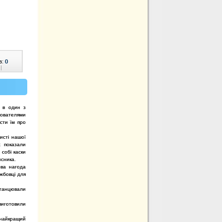
в:
0
|
и в один з
хователями
істи їм про
хисті нашої
ж показали
 собі каски
сника.
ова нагода
ужбовці для
отанцювали
виготовили
 найкращий