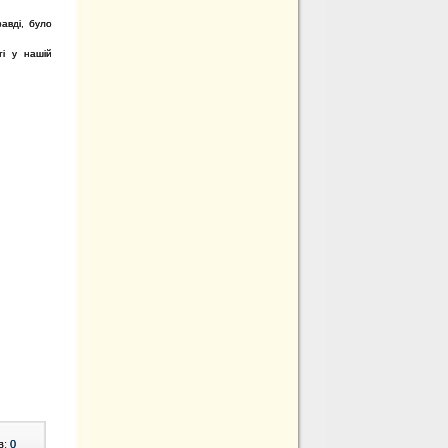
авді, було
ті у нашій
в:
0