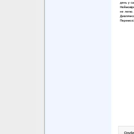
день у с
Неймовірн
не легко.
Дивлячис
Перемозі
Опублі