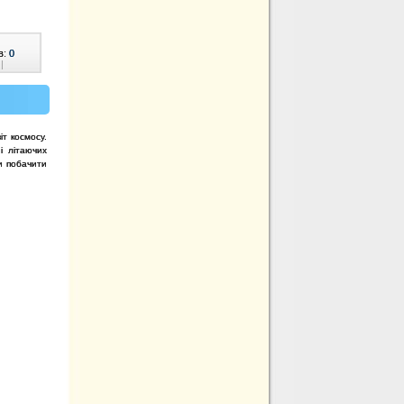
в:
0
|
іт космосу.
і літаючих
и побачити