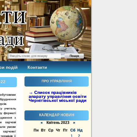
си подій
Контакти
№22
ПРО УПРАВЛІННЯ
→ Список працівників
побутовими
апарату управління освіти
бруднення
Чернігівської міської ради
рсів.
су учитель
му форматі
КАЛЕНДАР НОВИН
одження з
и харчові
«
Квітень 2023
»
чали умови
Пн
Вт
Ср
Чт
Пт
Сб
Нд
харчової
1
2
термінів її