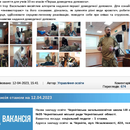
е заняття для учнів 10-их класів «Перша домедична допомога».
ті Ігор Васильович висвітлив алгоритм надання першої домедичної допомоги. Діти ознай
 «пневмоторакс» та його ознаками, дізнались, як зупиняти різні види кровотеч, робит
рця, здійснювати серцево-легеневу реанімацію, поводити себе при опіках та отруєннях
і навички надання домедичної допомоги.
ковано: 12-04-2023, 15:41
|
Автор:
Управління освіти
Коментарі
Переглядів:
674
нсія станом на 12.04.2023
Назва закладу освіти:
Чернігівська загальноосвітня школа І-ІІІ 
№35 Чернігівської міської ради Чернігівської області.
Вакантна посада:
соціальний педагог - 1 ставка.
Адреса закладу освіти:
м. Чернігів, вул. Незалежності, 42А, тел