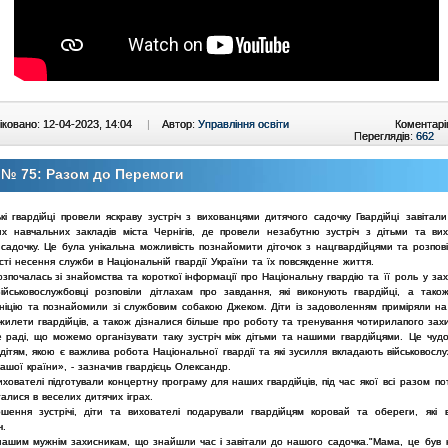
ковано: 12-04-2023, 14:04
|
Автор:
Управління освіти
Коментарі
Переглядів:
662
№ 75: Разом до Перемоги
ські гвардійці провели яскраву зустріч з вихованцями дитячого садочку
Гвардійці завітал
их навчальних закладів міста Чернігів,
де провели незабутню зустріч з дітьми та ви
 садочку. Це
була унікальна можливість познайомити діточок з нацгвардійцями та
розпов
сті несення служби в Національній гвардії України
та їх повсякденне життя.
озпочалась зі знайомства та короткої інформації про Національну
гвардію та її роль у за
Військовослужбовці розповіли
дітлахам про завдання, які виконують гвардійці, а тако
ніцію та познайомили зі службовим собакою Джеком. Діти із задоволенням
приміряли на
жилети гвардійців, а також дізналися більше
про роботу та тренування чотирилапого захи
 раді, що можемо організувати таку зустріч між дітьми та нашими
гвардійцями. Це чуд
 дітям, якою є важлива робота
Національної гвардії та які зусилля вкладають військовосл
ашої країни», - зазначив гвардієць Олександр.
ихователі підготували концертну програму для наших гвардійців, під
час якої всі разом п
алися в веселих дитячих іграх.
шення зустрічі, діти та вихователі подарували гвардійцям коровай та
обереги, які 
ч.
нашим мужнім захисникам, що знайшли час і завітали до нашого
садочка."Мама, це був