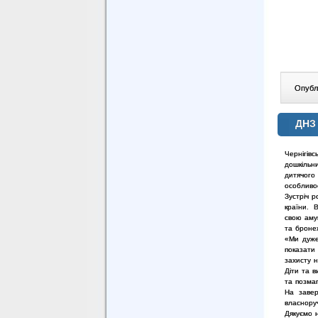
Опублі
ДНЗ 
Чернігів
дошкільн
дитячого
особливо
Зустріч р
країни. 
свою
аму
та броне
«Ми дуже
показати
захисту
н
Діти та в
та позмаг
На завер
власнору
Дякуємо 