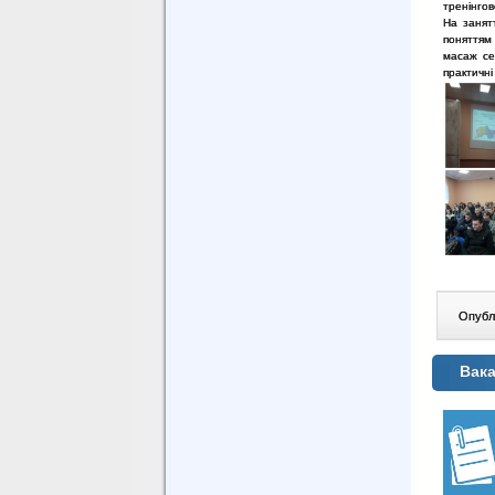
тренінгов
На занят
поняттям
масаж се
практичн
Опублі
Вака