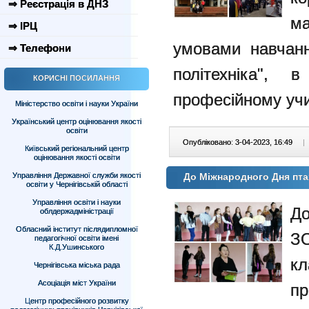
⇒ Реєстрація в ДНЗ
м
⇒ ІРЦ
умовами навчання
⇒ Телефони
політехніка",
КОРИСНІ ПОСИЛАННЯ
професійному уч
Міністерство освіти і науки України
Український центр оцінювання якості
освіти
Опубліковано: 3-04-2023, 16:49
|
Київський регіональний центр
оцінювання якості освіти
Управління Державної служби якості
До Міжнародного Дня пта
освіти у Чернігівській області
Управління освіти і науки
До
облдержадміністрації
Обласний інститут післядипломної
З
педагогічної освіти імені
К.Д.Ушинського
к
Чернігівська міська рада
Асоціація міст України
пр
Центр професійного розвитку