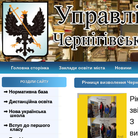
Головна сторінка
Заклади освіти міста
Новини
РОЗДІЛИ САЙТУ
Річниця визволення Черні
⇒ Нормативна база
Рі
⇒ Дистанційна освіта
зв
⇒ Нова українська
школа
З
⇒ Вступ до першого
класу
в