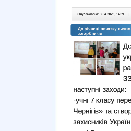
Опубліковано: 3-04-2023, 14:39
|
До річниці початку визв
загарбників
До
ук
р
З
наступні заходи:
-учні 7 класу пе
Чернігів» та ств
захисників Україн