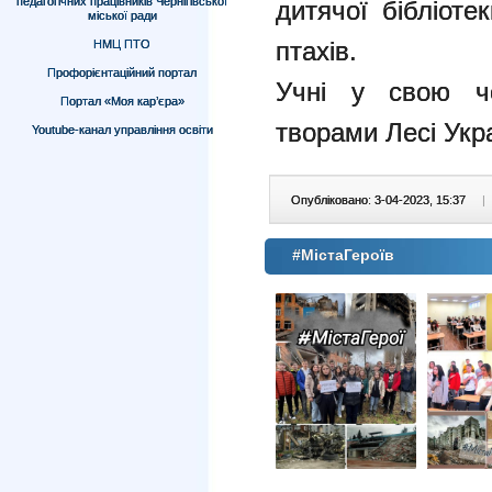
педагогічних працівників Чернігівської
дитячої бібліоте
міської ради
птахів.
НМЦ ПТО
Профорієнтаційний портал
Учні у свою че
Портал «Моя кар’єра»
творами Лесі Укр
Youtube-канал управління освіти
Опубліковано: 3-04-2023, 15:37
|
#МістаГероїв