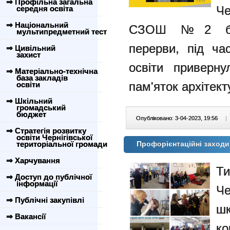
⇒ Профільна загальна
Ч
середня освіта
⇒ Національний
СЗОШ №2 були
мультипредметний тест
перерви, під час
⇒ Цивільний
захист
освіти приверн
⇒ Матеріально-технічна
база закладів
пам'яток архітект
освіти
⇒ Шкільний
громадський
бюджет
Опубліковано: 3-04-2023, 19:56
|
⇒ Стратегія розвитку
освіти Чернігівської
територіальної громади
Профорієнтаційні заход
⇒ Харчування
Т
⇒ Доступ до публічної
інформації
Че
⇒ Публічні закупівлі
шк
⇒ Вакансії
ко