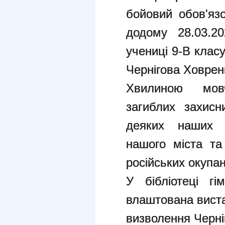
бойовий обов'яз
додому 28.03.20
учениці 9-В клас
Чернігова Ховрен
Хвилиною мов
загиблих захисн
деяких наших у
нашого міста та 
російських окупан
У бібліотеці гі
влаштована виста
визволення Черніг