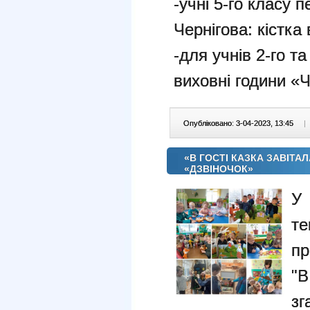
-учні 5-го класу
Чернігова: кістка 
-для учнів 2-го т
виховні години «Ч
Опубліковано: 3-04-2023, 13:45
|
«В ГОСТІ КАЗКА ЗАВІТА
«ДЗВІНОЧОК»
У
т
пр
"В
зг