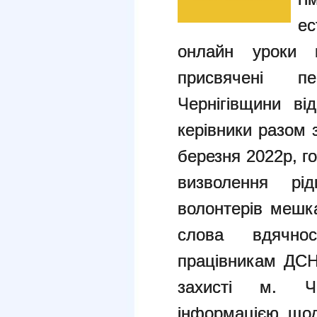
е
онлайн уроки 
присвячені п
Чернігівщини від
керівники разом 
березня 2022р, г
визволення рі
волонтерів мешка
слова вдячно
працівникам ДСНС
захисті м. Ч
інформацією щод