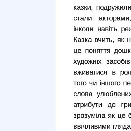
казки, подружили
стали акторами
інколи навіть р
Казка вчить, як н
це поняття дошк
художніх засобі
вживатися в рол
того чи іншого п
слова улюблених
атрибути до гр
зрозуміла як це 
ввічливими гляда