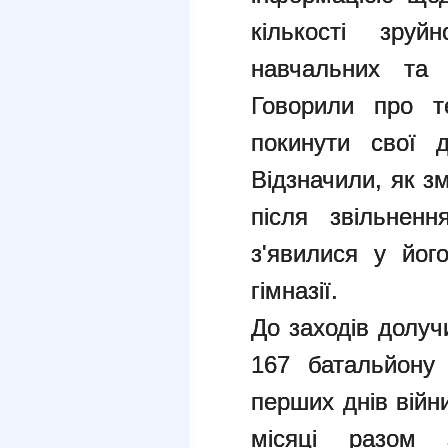
кількості зруй
навчальних та і
Говорили про т
покинути свої д
Відзначили, як з
після звільненн
з'явилися у йог
гімназії.
До заходів долуч
167 батальйону
перших днів війн
місяці разом 