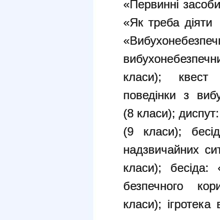
«Первинні засоби
«Як треба діяти 
«Вибухонебезпечн
вибухонебезпечни
класи); квест
поведінки з виб
(8 класи); диспу
(9 класи); бесі
надзвичайних сит
класи); бесіда:
безпечного кор
класи); ігротека