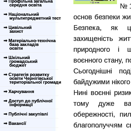
⇒ Профільна загальна
№
середня освіта
⇒ Національний
основ безпеки жи
мультипредметний тест
Безпека, як ц
⇒ Цивільний
захист
захищеність жит
⇒ Матеріально-технічна
база закладів
природного і ш
освіти
⇒ Шкільний
воєнного стану, п
громадський
бюджет
Сьогоднішні по
⇒ Стратегія розвитку
освіти Чернігівської
байдужими нікого
територіальної громади
Нині воєнні ризи
⇒ Харчування
⇒ Доступ до публічної
тому дуже ва
інформації
обережності, пи
⇒ Публічні закупівлі
⇒ Вакансії
благополуччям св