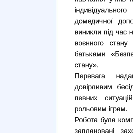
індивідуальног
домедичної доп
виникли під час 
воєнного стану 
батьками «Безп
стану».
Перевага нада
довірливим бесі
певних ситуаці
рольовим іграм.
Робота була комп
заплановані за