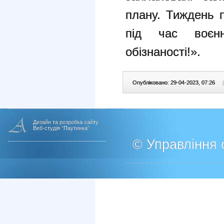
плану. Тиждень 
під час воєн
обізнаності!».
Опубліковано: 29-04-2023, 07:26
|
Дизайн та розробка сайту
Веб-студія "Паутинка"
© Управління о