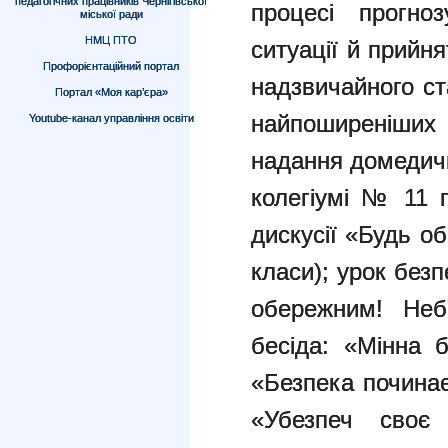
педагогічних працівників Чернігівської
процесі прогно
міської ради
НМЦ ПТО
ситуації й прийн
Профорієнтаційний портал
надзвичайного с
Портал «Моя кар’єра»
найпоширеніши
Youtube-канал управління освіти
надання домедичн
колегіумі № 11 
дискусії «Будь о
класи); урок без
обережним! Небе
бесіда: «Мінна б
«Безпека починає
«Убезпеч своє 