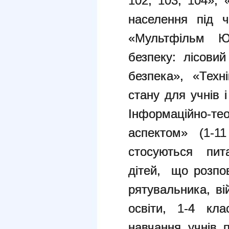
102, 103, 104», 
населення під ч
«Мультфільм Ю
безпеку: лісови
безпека», «Техн
стану для учнів і
Інформаційно-те
аспектом» (1-1
стосуються пит
дітей, що розпо
рятувальника, ві
освіти, 1-4 кла
навчання учнів 