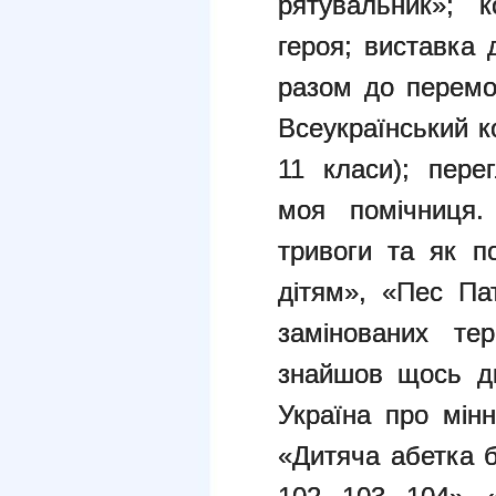
рятувальник»; 
героя; виставка 
разом до перемо
Всеукраїнський к
11 класи); пере
моя помічниця.
тривоги та як п
дітям», «Пес Па
замінованих те
знайшов щось д
Україна про мінн
«Дитяча абетка б