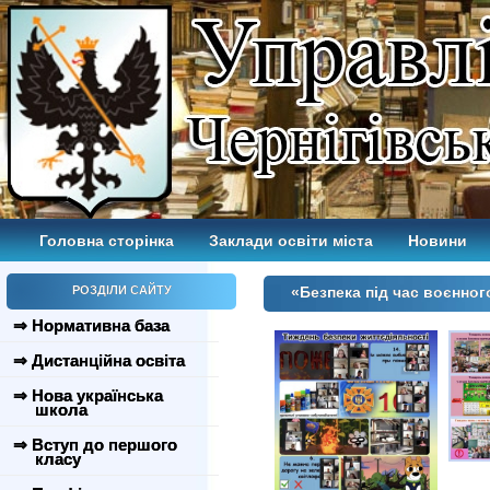
Головна сторінка
Заклади освіти міста
Новини
РОЗДІЛИ САЙТУ
«Безпека під час воєнног
⇒ Нормативна база
⇒ Дистанційна освіта
⇒ Нова українська
школа
⇒ Вступ до першого
класу