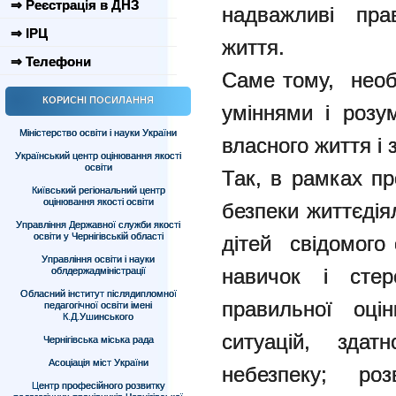
⇒ Реєстрація в ДНЗ
надважливі пра
⇒ ІРЦ
життя.
⇒ Телефони
Саме тому, необх
КОРИСНІ ПОСИЛАННЯ
уміннями і розу
Міністерство освіти і науки України
власного життя і 
Український центр оцінювання якості
освіти
Так, в рамках п
Київський регіональний центр
оцінювання якості освіти
безпеки життєдія
Управління Державної служби якості
освіти у Чернігівській області
дітей свідомого 
Управління освіти і науки
навичок і стере
облдержадміністрації
Обласний інститут післядипломної
правильної оцін
педагогічної освіти імені
К.Д.Ушинського
ситуацій, здат
Чернігівська міська рада
Асоціація міст України
небезпеку; роз
Центр професійного розвитку