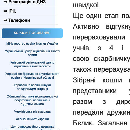
⇒ Реєстрація в ДНЗ
швидко!
⇒ ІРЦ
Ще один етап пол
⇒ Телефони
Активно
відгук
КОРИСНІ ПОСИЛАННЯ
перераховували
Міністерство освіти і науки України
учнів з 4 і 
Український центр оцінювання якості
освіти
свою
скарбничку
Київський регіональний центр
оцінювання якості освіти
також перерахув
Управління Державної служби якості
освіти у Чернігівській області
Зібрані кошти
Управління освіти і науки
представники 
облдержадміністрації
Обласний інститут післядипломної
разом з дире
педагогічної освіти імені
К.Д.Ушинського
передали
дружин
Чернігівська міська рада
Асоціація міст України
Бєлик. Загальн
Центр професійного розвитку