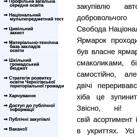
⇒ Профільна загальна
закупівлю
ав
середня освіта
⇒ Національний
добровол
мультипредметний тест
Свобода
Націона
⇒ Цивільний
захист
Ярмарок проходи
⇒ Матеріально-технічна
база закладів
був власне
ярмар
освіти
⇒ Шкільний
смаколиками, 
громадський
бюджет
самостійно, а
⇒ Стратегія розвитку
освіти Чернігівської
двічі
переривав
територіальної громади
хіба це зупин
⇒ Харчування
⇒ Доступ до публічної
Звісно, ні!
інформації
свій
асортимент 
⇒ Публічні закупівлі
⇒ Вакансії
в укриттях. Ус