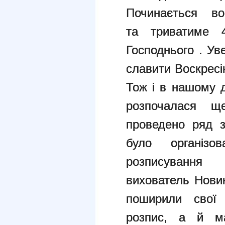
Починається во
та
триватиме 
Господнього . У
славити Воскресі
Тож і в нашому д
розпочалася
проведено ряд з
було
органі
розписування
вихователь
Новик
поширили свої
розпис, а й м