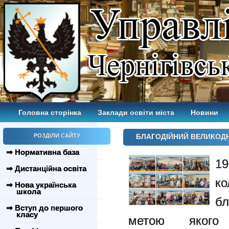
Головна сторінка
Заклади освіти міста
Новини
РОЗДІЛИ САЙТУ
БЛАГОДІЙНИЙ ВЕЛИКОД
⇒ Нормативна база
1
⇒ Дистанційна освіта
к
⇒ Нова українська
школа
бл
⇒ Вступ до першого
класу
метою яког