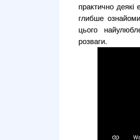
практично деякі
глибше ознайом
цього найулюбл
розваги.