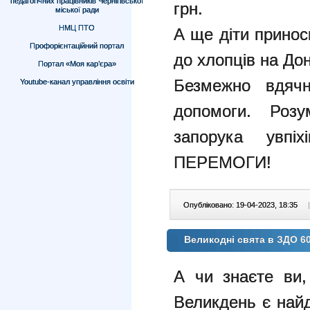
педагогічних працівників Чернігівської
грн.
міської ради
НМЦ ПТО
А ще діти принос
Профорієнтаційний портал
до хлопців на
Дон
Портал «Моя кар’єра»
Безмежно вдячн
Youtube-канал управління освіти
допомоги. Роз
запорука увп
ПЕРЕМОГИ!
Опубліковано: 19-04-2023, 18:35
|
Великодні свята в ЗДО 6
А чи знаєте ви
Великдень є на