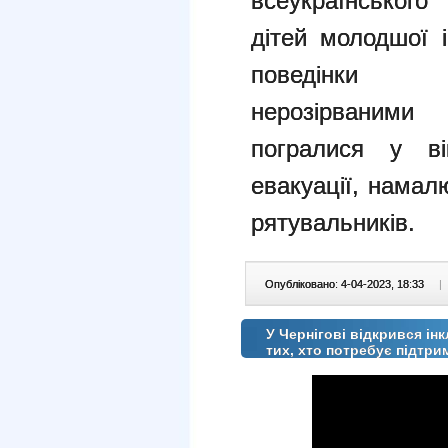
всеукраїнсь
дітей
молодшої і
поведін
нерозірваним
погралися у ві
евакуації,
намалю
рятувальників.
Опубліковано: 4-04-2023, 18:33
|
У Чернігові відкрився ін
тих, хто потребує підтри