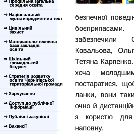
⇒ Профільна загальна
середня освіта
⇒ Національний
безпечної поведі
мультипредметний тест
боєприпасами
⇒ Цивільний
захист
забезпечили 
⇒ Матеріально-технічна
база закладів
Ковальова, Оль
освіти
⇒ Шкільний
Тетяна Карпенко.
громадський
бюджет
хоча молодши
⇒ Стратегія розвитку
освіти Чернігівської
постаратися, що
територіальної громади
ланки, вони так
⇒ Харчування
⇒ Доступ до публічної
очно й дистанцій
інформації
з користю для 
⇒ Публічні закупівлі
⇒ Вакансії
наповну.