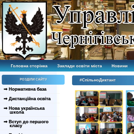
Головна сторінка
Заклади освіти міста
Новини
РОЗДІЛИ САЙТУ
#СпільноДиктант
⇒ Нормативна база
⇒ Дистанційна освіта
⇒ Нова українська
школа
⇒ Вступ до першого
класу