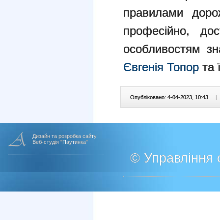
правилами дорож
професійно, дос
особливостям зн
Євгенія Топор
та ї
Опубліковано: 4-04-2023, 10:43
|
Дизайн та розробка сайту
Веб-студія "Паутинка"
© Управління о