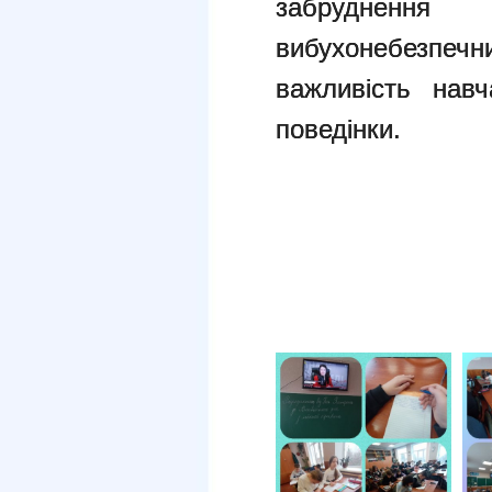
забрудненн
вибухонебезп
важливість навч
поведінки.