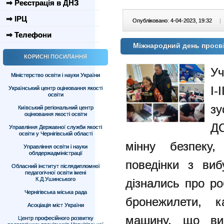
⇒ Реєстрація в ДНЗ
⇒ ІРЦ
Опубліковано: 4-04-2023, 19:32
|
⇒ Телефони
Міжнародний день просві
КОРИСНІ ПОСИЛАННЯ
Уч
Міністерство освіти і науки України
І-
Український центр оцінювання якості
освіти
зу
Київський регіональний центр
оцінювання якості освіти
ДС
Управління Державної служби якості
освіти у Чернігівській області
мінну безпеку,
Управління освіти і науки
облдержадміністрації
поведінки з виб
Обласний інститут післядипломної
педагогічної освіти імені
К.Д.Ушинського
дізнались про ро
Чернігівська міська рада
бронежилети, 
Асоціація міст України
машину, що ви
Центр професійного розвитку