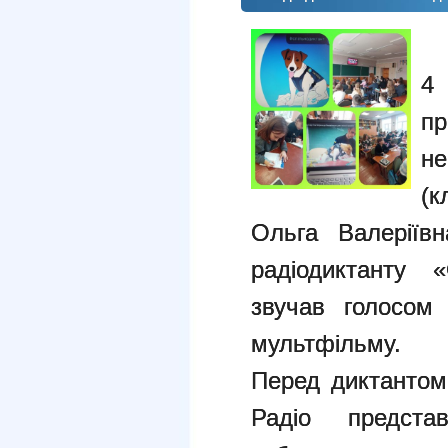
4 
п
н
(
Ольга Валеріїв
радіодиктанту 
звучав голосом
мультфільму.
Перед диктантом,
Радіо предст