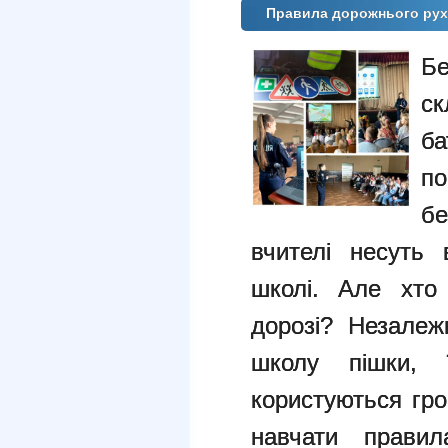
Правила дорожнього ру
Б
с
ба
п
бе
вчителі несуть 
школі. Але хто
дорозі? Незалеж
школу пішки, 
користуються гро
навчати прави