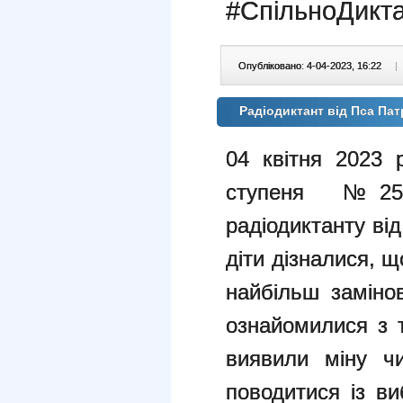
#СпільноДикт
Опубліковано: 4-04-2023, 16:22
|
Радіодиктант від Пса Па
04 квітня 2023 
ступеня №25 
радіодиктанту ві
діти дізналися, щ
найбільш замінов
ознайомилися з 
виявили міну чи
поводитися із в