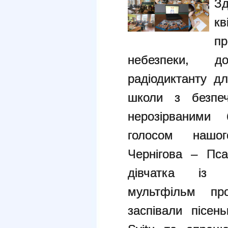
Зд
к
п
небезпеки, д
радіодиктанту д
школи з безпеч
нерозірваними 
голосом нашо
Чернігова – Пс
дівчатка із 
мультфільм пр
заспівали пісен