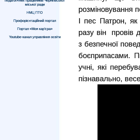
педагогічних працівників Чернігівської
міської ради
розміновування пе
НМЦ ПТО
І пес Патрон, як
Профорієнтаційний портал
Портал «Моя кар’єра»
разу він провів 
Youtube-канал управління освіти
з безпечної пове
боєприпасами. П
учні, які перебу
пізнавально, весе