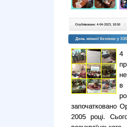
Опубліковано: 4-04-2023, 18:50
|
День мінної безпеки у З
4
п
н
р
започатковано О
2005 році.
Сьог