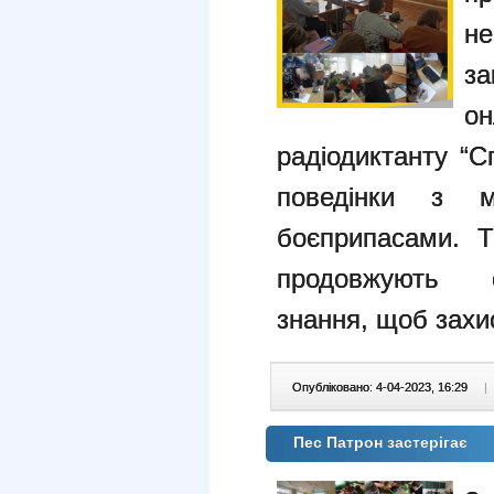
не
за
о
радіодиктанту “С
поведінки з 
боєприпасами. Т
продовжують о
знання, щоб захис
Опубліковано: 4-04-2023, 16:29
|
Пес Патрон застерігає