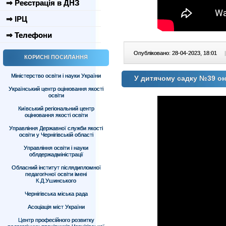
⇒ Реєстрація в ДНЗ
⇒ ІРЦ
⇒ Телефони
Опубліковано: 28-04-2023, 18:01
|
КОРИСНІ ПОСИЛАННЯ
Міністерство освіти і науки України
У дитячому садку №39 о
Український центр оцінювання якості
освіти
Київський регіональний центр
оцінювання якості освіти
Управління Державної служби якості
освіти у Чернігівській області
Управління освіти і науки
облдержадміністрації
Обласний інститут післядипломної
педагогічної освіти імені
К.Д.Ушинського
Чернігівська міська рада
Асоціація міст України
Центр професійного розвитку