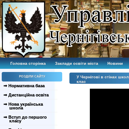
Головна сторінка
Заклади освіти міста
Новини
РОЗДІЛИ САЙТУ
У Чернігові в стінах шко
клас
⇒ Нормативна база
⇒ Дистанційна освіта
⇒ Нова українська
школа
⇒ Вступ до першого
класу