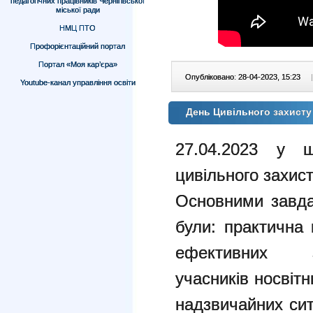
педагогічних працівників Чернігівської
міської ради
НМЦ ПТО
Профорієнтаційний портал
Портал «Моя кар’єра»
Опубліковано: 28-04-2023, 15:23
|
Youtube-канал управління освіти
День Цивільного захист
27.04.2023 у 
цивільного захист
Основними завда
були: практична
ефективних 
учасників
носвітн
надзвичайних си