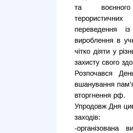
та воєнного
терористич
переведення і
вироблення в
уч
чітко діяти у рі
захисту свого здо
Розпочався Де
вшанування пам’я
вторгнення рф.
Упродовж Дня цив
заходів:
-організована в