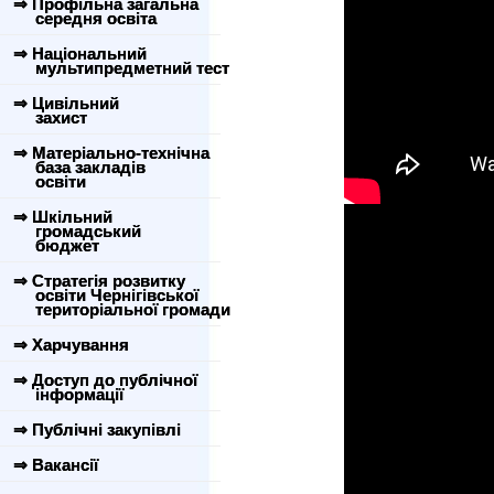
⇒ Профільна загальна
середня освіта
⇒ Національний
мультипредметний тест
⇒ Цивільний
захист
⇒ Матеріально-технічна
база закладів
освіти
⇒ Шкільний
громадський
бюджет
⇒ Стратегія розвитку
освіти Чернігівської
територіальної громади
⇒ Харчування
⇒ Доступ до публічної
інформації
⇒ Публічні закупівлі
⇒ Вакансії